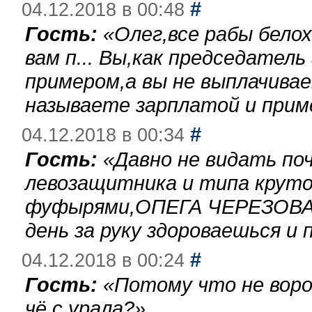
#
04.12.2018 в 00:48
Гость:
«
Олег,все рабы бело
вам п... Вы,как председател
примером,а вы не выплачива
называете зарплатой и при
#
04.12.2018 в 00:34
Гость:
«
Давно не видать по
левозащитника и типа круто
фуфырями,ОПЕГА ЧЕРЕЗОВА-
день за руку здороваешься и п
#
04.12.2018 в 00:24
Гость:
«
Потому что не воро
чё с урала?
»