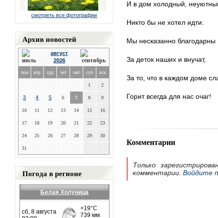
И в дом холодный, неуютны
смотреть все фотографии
Никто бы не хотел идти.
Архив новостей
Мы несказанно благодарны
август
За деток наших и внучат,
2026
пон
втр
срд
чет
пят
суб
вск
За то, что в каждом доме с
1
2
Горит всегда для нас очаг!
3
4
5
6
7
8
9
10
11
12
13
14
15
16
17
18
19
20
21
22
23
24
25
26
27
28
29
30
Комментарии
31
Только зарегистрирова
Погода в регионе
комментарии.
Войдите
п
Белая Холуница