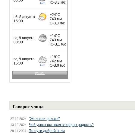
Говорит улица
"Желаю и делаю!"
27.12.2024
Чей успех оставил в сердце радость?
13.12.2024
По пути доброй воли
29.11.2024