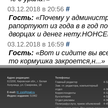
#
03.12.2018 в 20:56
Гость:
«
Почему у администр
рапортуют из года в в год п
дворцах и денег нету.НОНСЕ
#
03.12.2018 в 16:59
Гость:
«
Вот и сидите вы вс
то кормушка закроется,н...
»
Адрес редакции:
Телефоны:
613200, Кировская обл., г. Белая
Главный редактор
4-3
Холуница, ул. Смирнова, 18
Зам. гл. редактора, компьютерный
отдел
4-3
E-mail:
H_zori@mail.ru
Корреспонденты
4-3
Индекс издания:
51982
Бухгалтерия
4-3
Отдел рекламы
4-3
Полиграфуслуги, прием объявлений
4-4