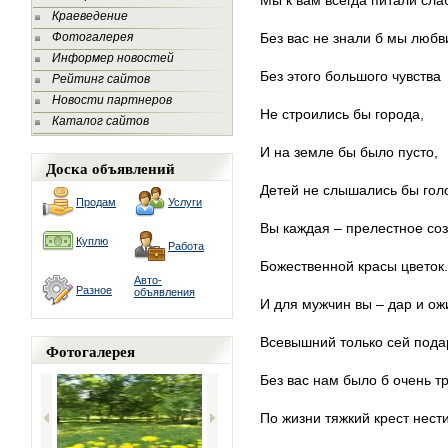
Мы к вам всегда питали сла
Краеведение
Фотогалерея
Без вас не знали б мы любв
Информер новостей
Без этого большого чувства
Рейтинг сайтов
Новости партнеров
Не строились бы города,
Каталог сайтов
И на земле бы было пусто,
Доска объявлений
Детей не слышались бы гол
Продам
Услуги
Вы каждая – прелестное со
Куплю
Работа
Божественной красы цветок.
Авто-
Разное
объявления
И для мужчин вы – дар и ож
Всевышний только сей подар
Фотогалерея
Без вас нам было б очень т
По жизни тяжкий крест нести