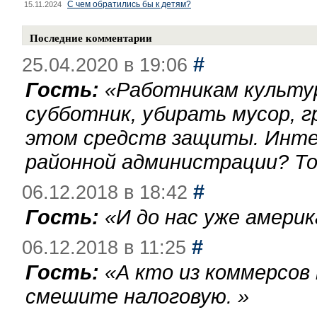
С чем обратились бы к детям?
15.11.2024
Последние комментарии
#
25.04.2020 в 19:06
Гость:
«
Работникам культу
субботник, убирать мусор, г
этом средств защиты. Инте
районной администрации? То
#
06.12.2018 в 18:42
Гость:
«
И до нас уже америк
#
06.12.2018 в 11:25
Гость:
«
А кто из коммерсов
смешите налоговую.
»