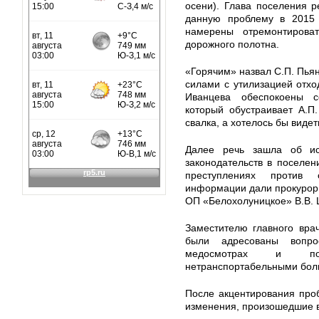
осени). Глава поселения 
данную проблему в 2015
намерены отремонтирова
дорожного полотна.
«Горячим» назвал С.П. Пья
силами с утилизацией отход
Иванцева обеспокоены с
который обустраивает А.П
свалка, а хотелось бы виде
Далее речь зашла об исп
законодательств в поселе
преступлениях против
информации дали прокурор 
ОП «Белохолуницкое» В.В. 
Заместителю главного вра
были адресованы вопро
медосмотрах и пол
нетранспортабельными бол
После акцентирования про
изменения, произошедшие 