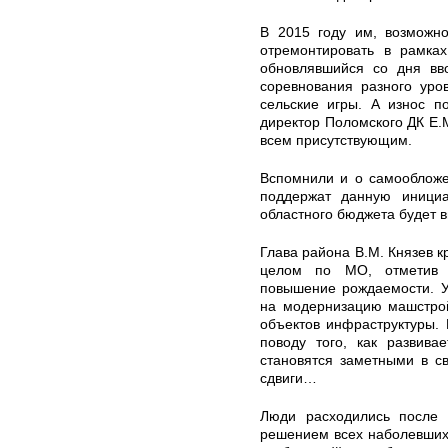
В 2015 году им, возможно
отремонтировать в рамках
обновлявшийся со дня вво
соревнования разного уро
сельские игры. А износ п
директор Поломского ДК Е.
всем присутствующим.
Вспомнили и о самообложе
поддержат данную инициа
областного бюджета будет 
Глава района В.М. Князев к
целом по МО, отметив 
повышение рождаемости. У
на модернизацию машстрой
объектов инфраструктуры.
поводу того, как развива
становятся заметными в с
сдвиги…
Люди расходились после 
решением всех наболевших 