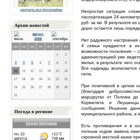
смотреть все фотографии
Непростая ситуация слож
паспортизация 24 километр
руб. за км. В результате и
Архив новостей
дорог остается лишь порядка
август
2026
Нет радужного настроения 
4 семьи нуждаются в их
пон
втр
срд
чет
пят
суб
вск
возможности поселения – ст
1
2
администрацией уже ведетс
жилья, в результате чего о
3
4
5
7
6
8
9
Все надежды возлагаются 
10
11
12
13
14
15
16
села.
17
18
19
20
21
22
23
При позитивной в целом с
24
25
26
27
28
29
30
(благодаря добросовес
31
маршрутах от Полома до 
Кормилята и Леушинцы 
сообщения. Решение данн
Погода в регионе
муниципального района, а 
Белая Холуница
Есть противоречия и в ос
полным ходом замена ламп
скромной местной казне при