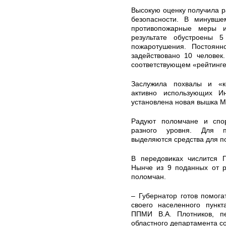
Высокую оценку получила 
безопасности. В минувше
противопожарные меры и
результате обустроены 
пожаротушения. Постоянн
задействовано 10 человек
соответствующем «рейтинге
Заслужила похвалы и «ко
активно использующих И
установлена новая вышка МТ
Радуют поломчане и спо
разного уровня. Для п
выделяются средства для по
В передовиках числится 
Нынче из 9 поданных от р
поломчан.
– Губернатор готов помога
своего населенного пункт
ППМИ В.А. Плотников, пе
областного департамента со