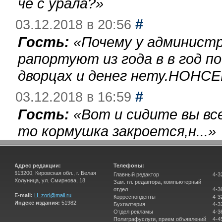
чё с урала?
»
#
03.12.2018 в 20:56
Гость:
«
Почему у администр
рапортуют из года в в год п
дворцах и денег нету.НОНСЕ
#
03.12.2018 в 16:59
Гость:
«
Вот и сидите вы вс
то кормушка закроется,н...
»
Адрес редакции:
Телефоны:
613200, Кировская обл., г. Белая
Главный редактор
4-3
Холуница, ул. Смирнова, 18
Зам. гл. редактора, компьютерный
отдел
4-3
E-mail:
H_zori@mail.ru
Корреспонденты
4-3
Индекс издания:
51982
Бухгалтерия
4-3
Отдел рекламы
4-3
Полиграфуслуги, прием объявлений
4-4