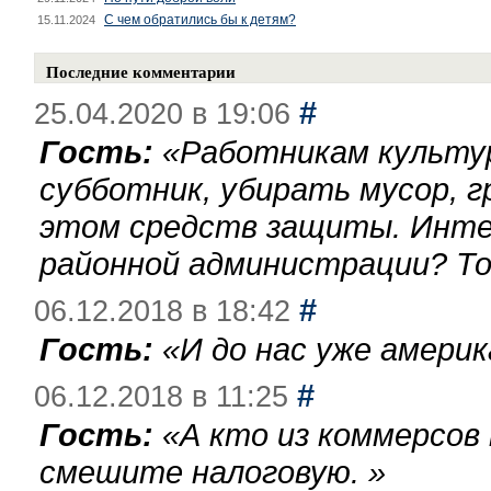
С чем обратились бы к детям?
15.11.2024
Последние комментарии
#
25.04.2020 в 19:06
Гость:
«
Работникам культу
субботник, убирать мусор, г
этом средств защиты. Инте
районной администрации? То
#
06.12.2018 в 18:42
Гость:
«
И до нас уже америк
#
06.12.2018 в 11:25
Гость:
«
А кто из коммерсов
смешите налоговую.
»