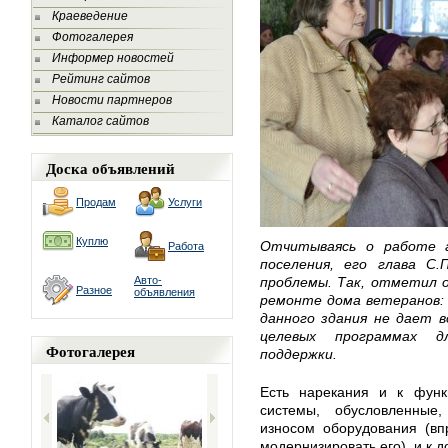
Краеведение
Фотогалерея
Информер новостей
Рейтинг сайтов
Новости партнеров
Каталог сайтов
Доска объявлений
Продам
Услуги
Куплю
Отчитываясь о работе а
Работа
поселения, его глава С.
Авто-
проблемы. Так, отметил о
Разное
объявления
ремонте дома ветеранов: 
данного здания не дает в
целевых программах д
Фотогалерея
поддержки.
Есть нарекания и к функ
системы, обусловленные
износом оборудования (вп
модернизировать его), и к д