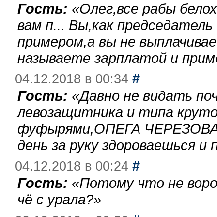
Гость:
«
Олег,все рабы бело
вам п... Вы,как председател
примером,а вы не выплачива
называете зарплатой и при
#
04.12.2018 в 00:34
Гость:
«
Давно не видать по
левозащитника и типа круто
фуфырями,ОПЕГА ЧЕРЕЗОВА-
день за руку здороваешься и п
#
04.12.2018 в 00:24
Гость:
«
Потому что не воро
чё с урала?
»