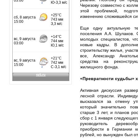
Черезову совместно с колле
этой проблемой, подго
изменению сложившейся си
Еще одну актуальную те
поселения А.А. Шулаков. 
молодых специалистов, чт
новые кадры. В дополн
строительству жилья, участв
все, Александр Анатол
средства на реконстру
жилищного фонда.
«Превратности судьбы» 
Активная дискуссия разве
лесной отрасли. Индивиду
высказался за отмену ут
который значительно пов
старше 3 лет, и планов рос
сбор с 1 января следующег
руководитель деревооб
приобрести в Германии к
рублей, но вынужден был от