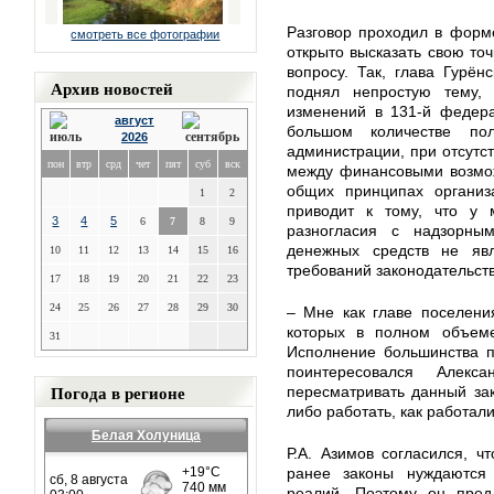
Разговор проходил в форм
смотреть все фотографии
открыто высказать свою т
вопросу. Так, глава Гурён
Архив новостей
поднял непростую тему,
изменений в 131-й федера
август
большом количестве по
2026
администрации, при отсутс
пон
втр
срд
чет
пят
суб
вск
между финансовыми возмо
общих принципах организ
1
2
приводит к тому, что у 
3
4
5
6
7
8
9
разногласия с надзорным
денежных средств не яв
10
11
12
13
14
15
16
требований законодательств
17
18
19
20
21
22
23
24
25
26
27
28
29
30
– Мне как главе поселени
которых в полном объеме
31
Исполнение большинства п
поинтересовался Алек
Погода в регионе
пересматривать данный за
либо работать, как работал
Белая Холуница
Р.А. Азимов согласился, ч
ранее законы нуждаются
реалий. Поэтому он пред