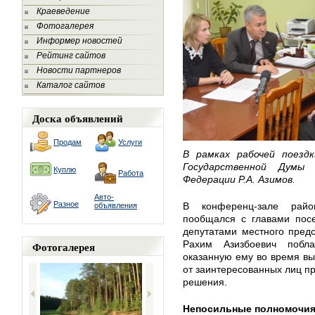
Краеведение
Фотогалерея
Информер новостей
Рейтинг сайтов
Новости партнеров
Каталог сайтов
Доска объявлений
Продам
Услуги
В рамках рабочей поезд
Государственной Думы 
Куплю
Работа
Федерации Р.А. Азимов.
Авто-
Разное
В конференц-зале райо
объявления
пообщался с главами посе
депутатами местного предс
Рахим Азизбоевич побла
Фотогалерея
оказанную ему во время выб
от заинтересованных лиц п
решения.
Непосильные полномочи