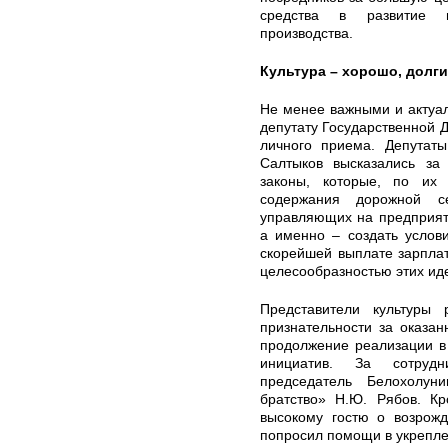
средства в развитие и
производства.
Культура – хорошо, долги
Не менее важными и актуал
депутату Государственной 
личного приема. Депутат
Салтыков высказались за
законы, которые, по их 
содержания дорожной с
управляющих на предприяти
а именно – создать услов
скорейшей выплате зарплат
целесообразностью этих иде
Представители культуры 
признательности за оказа
продолжение реализации в
инициатив. За сотрудн
председатель Белохолун
братство» Н.Ю. Рябов. Кр
высокому гостю о возрож
попросил помощи в укрепле