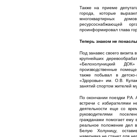
Также на приеме депутат
города, которые вырази
многоквартирных до
ресурсоснабжающей о
проинформировал глава гор
Теперь знаком не понасл
Под занавес своего визита 
крупнейших деревообраб
«Белохолуницкий ДОК
производственные помеще
также побывал в детско
«Здоровье» им. О.В. Кула
занятий спортом жителей м
По окончании поездки Р.А. 
встречи с избирателями н
деятельности еще со вре
руководителями поселе
гражданами помогает ему вс
реальное положение дел в
Белую Холуницу, остави
наверняка не станет для н