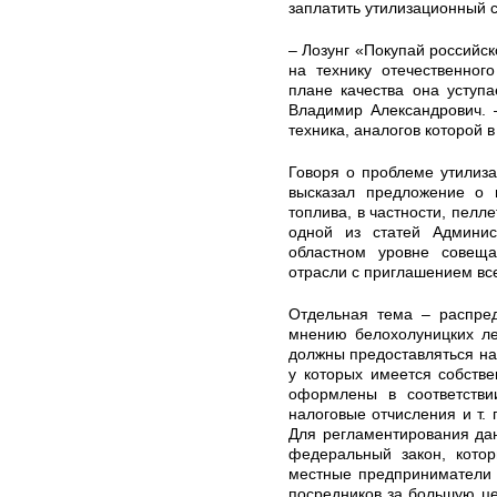
заплатить утилизационный 
– Лозунг «Покупай российск
на технику отечественног
плане качества она уступ
Владимир Александрович. 
техника, аналогов которой 
Говоря о проблеме утилиза
высказал предложение о 
топлива, в частности, пелл
одной из статей Админис
областном уровне совещ
отрасли с приглашением вс
Отдельная тема – распред
мнению белохолуницких ле
должны предоставляться на
у которых имеется собстве
оформлены в соответстви
налоговые отчисления и т. 
Для регламентирования да
федеральный закон, котор
местные предприниматели 
посредников за большую це