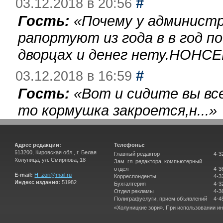
#
03.12.2018 в 20:56
Гость:
«
Почему у администр
рапортуют из года в в год п
дворцах и денег нету.НОНСЕ
#
03.12.2018 в 16:59
Гость:
«
Вот и сидите вы вс
то кормушка закроется,н...
»
Адрес редакции:
Телефоны:
613200, Кировская обл., г. Белая
Главный редактор
4-3
Холуница, ул. Смирнова, 18
Зам. гл. редактора, компьютерный
отдел
4-3
E-mail:
H_zori@mail.ru
Корреспонденты
4-3
Индекс издания:
51982
Бухгалтерия
4-3
Отдел рекламы
4-3
Полиграфуслуги, прием объявлений
4-4
«Холуницкие зори». При использовании и