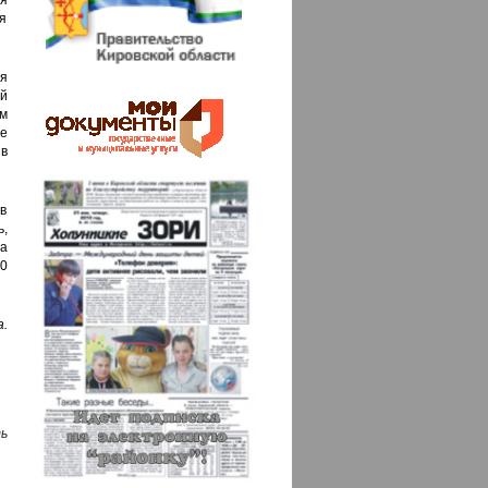
я
ля
ия
й
м
е
в
 в
ь,
а
10
а.
ь