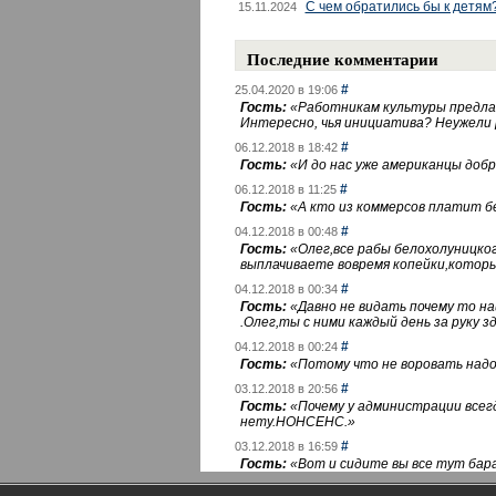
С чем обратились бы к детям
15.11.2024
Последние комментарии
#
25.04.2020 в 19:06
Гость:
«
Работникам культуры предлаг
Интересно, чья инициатива? Неужели
#
06.12.2018 в 18:42
Гость:
«
И до нас уже американцы добра
#
06.12.2018 в 11:25
Гость:
«
А кто из коммерсов платит 
#
04.12.2018 в 00:48
Гость:
«
Олег,все рабы белохолуницко
выплачиваете вовремя копейки,котор
#
04.12.2018 в 00:34
Гость:
«
Давно не видать почему то 
.Олег,ты с ними каждый день за руку зд
#
04.12.2018 в 00:24
Гость:
«
Потому что не воровать надо 
#
03.12.2018 в 20:56
Гость:
«
Почему у администрации всегд
нету.НОНСЕНС.
»
#
03.12.2018 в 16:59
Гость:
«
Вот и сидите вы все тут бара