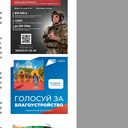
я
та
 и
ь
.
е
а
ух
у
и
х
№
ля
р
ее