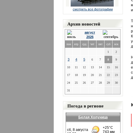
С
к
смотреть все фотографии
и
Т
Архив новостей
н
р
август
К
2026
у
пон
втр
срд
чет
пят
суб
вск
д
1
2
Н
3
4
5
6
7
8
9
д
е
10
11
12
13
14
15
16
с
17
18
19
20
21
22
23
д
24
25
26
27
28
29
30
31
Погода в регионе
Белая Холуница