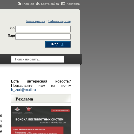
Главная
Карта сайта
Контакты
Регистрация
|
Забыли пароль
Логин
Пароль
Есть интересная новость?
Присылайте нам на почту
h_zori@mail.ru
Реклама
й
х
й
е