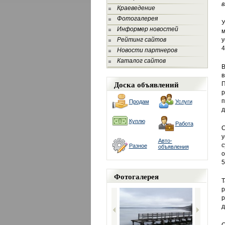
в
Краеведение
Фотогалерея
У
Информер новостей
м
Рейтинг сайтов
у
4
Новости партнеров
Каталог сайтов
В
в
Доска объявлений
П
р
п
Продам
Услуги
д
Куплю
Работа
С
у
Авто-
с
Разное
объявления
о
5
Фотогалерея
Т
р
р
д