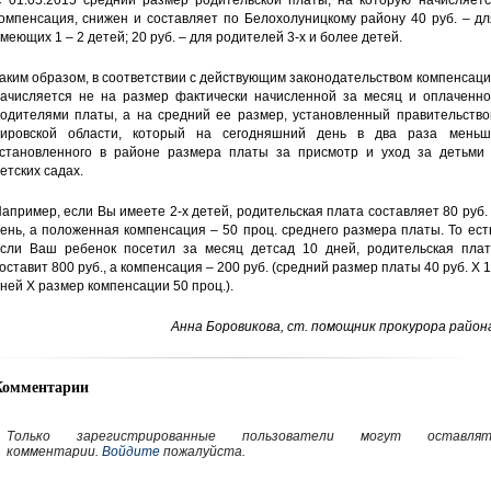
 01.05.2015 средний размер родительской платы, на которую начисляетс
омпенсация, снижен и составляет по Белохолуницкому району 40 руб. – д
меющих 1 – 2 детей; 20 руб. – для родителей 3-х и более детей.
аким образом, в соответствии с действующим законодательством компенсац
ачисляется не на размер фактически начисленной за месяц и оплаченно
одителями платы, а на средний ее размер, установленный правительство
ировской области, который на сегодняшний день в два раза меньш
становленного в районе размера платы за присмотр и уход за детьми 
етских садах.
апример, если Вы имеете 2-х детей, родительская плата составляет 80 руб.
ень, а положенная компенсация – 50 проц. среднего размера платы. То ест
сли Ваш ребенок посетил за месяц детсад 10 дней, родительская плат
оставит 800 руб., а компенсация – 200 руб. (средний размер платы 40 руб. Х 
ней Х размер компенсации 50 проц.).
Анна Боровикова, ст. помощник прокурора район
Комментарии
Только зарегистрированные пользователи могут оставлят
комментарии.
Войдите
пожалуйста.