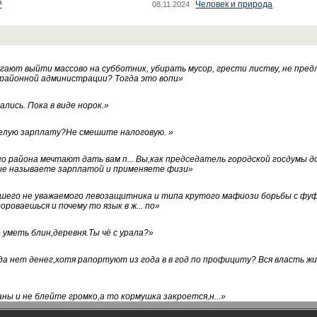
?
Человек и природа
08.11.2024
ают выйти массово на субботник, убирать мусор, грести листву, не пред
 районной администрации? Тогда это вопи
»
лись. Пока в виде норок.
»
белую зарплату?Не смешите налоговую.
»
го района мечтают дать вам п... Вы,как председатель городской госдумы 
ые называете зарплатой и применяете физи
»
нашего не уважаемого левозащитника и типа крутого мафиози борьбы с 
ороваешься и почему то язык в ж... по
»
уметь блин,деревня.Ты чё с урала?
»
а нет денег,хотя рапортуют из года в в год по профициту? Вся власть жи
ны и не блейте громко,а то кормушка закроется,н...
»