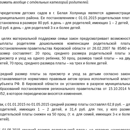
зимать вообще с отдельных категорий родителей.
чредителем детских садов в г. Белая Холуница является администраци
униципального района. Ее постановлением с 01.01.2015 родительская пла
становлена в размере 80 руб. в день – для родителей, имеющих 1 – 2 детей,
0 руб. в день – для родителей 3-х и более детей.
 целях материальной поддержки семьи закон предусматривает возможност
ыплаты родителям дошкольников компенсации родительской платы
остановлением правительства Кировской области от 26.02.2007 № 85/80 е
азмер составляет: 20 проц. среднего размера родительской платы з
рисмотр и уход на одного ребенка; 50 проц. размера такой платы – на дв
етей, 70 проц. среднего размера платы – на трех и более детей.
редний размер платы за присмотр и уход за детьми согласно закон
станавливается нормативно правовым актом органа исполнительной власт
убъекта РФ. В Кировской области он установлен в разрезе муниципальны
бразований постановлением регионального правительства от 15.10.2014 
/52, в которое периодически вносятся изменения.
ак, с 01.01.2015 по 01.05.2015 средний размер платы составлял 62,8 руб. – д
одителей, имеющих 1 – 2 детей, и 31,4 руб. для тех, у кого разме
одительской платы снижен на 50 проц. (т. е. для семей, имеющих 3-х и бол
етей).