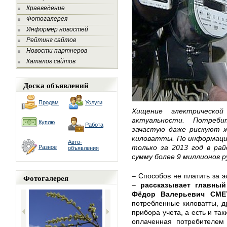
Краеведение
Фотогалерея
Информер новостей
Рейтинг сайтов
Новости партнеров
Каталог сайтов
Доска объявлений
Продам
Услуги
Хищение электрическ
актуальности. Потреб
Куплю
Работа
зачастую даже рискуют ж
киловатты. По информации
Авто-
только за 2013 год в рай
Разное
объявления
сумму более 9 миллионов р
– Способов не платить за 
Фотогалерея
–
рассказывает главный
Фёдор Валерьевич СМЕ
потребленные киловатты, д
прибора учета, а есть и так
оплаченная потребителем 