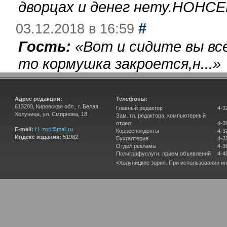
дворцах и денег нету.НОНСЕ
#
03.12.2018 в 16:59
Гость:
«
Вот и сидите вы вс
то кормушка закроется,н...
»
Адрес редакции:
Телефоны:
613200, Кировская обл., г. Белая
Главный редактор
4-3
Холуница, ул. Смирнова, 18
Зам. гл. редактора, компьютерный
отдел
4-3
E-mail:
H_zori@mail.ru
Корреспонденты
4-3
Индекс издания:
51982
Бухгалтерия
4-3
Отдел рекламы
4-3
Полиграфуслуги, прием объявлений
4-4
«Холуницкие зори». При использовании и