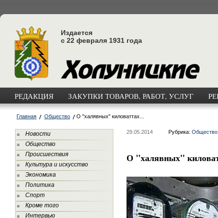
Издается
с 22 февраля 1931 года
РЕДАКЦИЯ
ЗАКУПКИ ТОВАРОВ, РАБОТ, УСЛУГ
РЕ
Главная
Общество
О "халявных" киловаттах...
29.05.2014
Рубрика:
Общество
Новости
Общество
Происшествия
О "халявных" киловат
Культура и искусство
Экономика
Политика
Спорт
Кроме того
Интервью