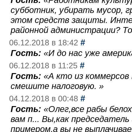
субботник, убирать мусор, г
этом средств защиты. Инте
районной администрации? То
#
06.12.2018 в 18:42
Гость:
«
И до нас уже америк
#
06.12.2018 в 11:25
Гость:
«
А кто из коммерсов
смешите налоговую.
»
#
04.12.2018 в 00:48
Гость:
«
Олег,все рабы бело
вам п... Вы,как председател
примером,а вы не выплачива