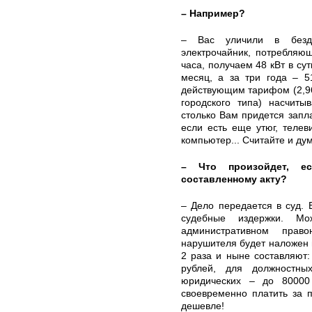
– Например?
– Вас уличили в бездо
электрочайник, потребляю
часа, получаем 48 кВт в сут
месяц, а за три года – 5
действующим тарифом (2,96
городского типа) насчиты
столько Вам придется запла
если есть еще утюг, телев
компьютер... Считайте и ду
– Что произойдет, е
составленному акту?
– Дело передается в суд. 
судебные издержки. М
административном прав
нарушителя будет наложен ш
2 раза и ныне составляют:
рублей, для должностн
юридических – до 80000 
своевременно платить за 
дешевле!