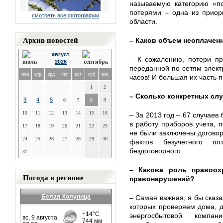
называемую категорию «по
потерями – одна из приор
смотреть все фотографии
области.
Архив новостей
– Каков объем неоплачен
август
– К сожалению, потери п
2026
переданной по сетям электр
пон
втр
срд
чет
пят
суб
вск
часов! И большая их часть 
1
2
– Сколько конкретных сл
3
4
5
6
7
8
9
10
11
12
13
14
15
16
– За 2013 год – 67 случаев
в работу приборов учета, 
17
18
19
20
21
22
23
не были заключены договор
24
25
26
27
28
29
30
фактов безучетного п
бездоговорного.
31
– Какова роль правоох
Погода в регионе
правонарушений?
Белая Холуница
– Самая важная, я бы сказа
которых проверяем дома, д
энергосбытовой компан