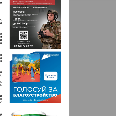
и
С
с
а
с
м
и
и
 в
на
х
 и
.
ет
х
х
ли
в
с
х