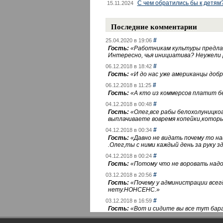
С чем обратились бы к детям
15.11.2024
Последние комментарии
#
25.04.2020 в 19:06
Гость:
«
Работникам культуры предлаг
Интересно, чья инициатива? Неужели
#
06.12.2018 в 18:42
Гость:
«
И до нас уже американцы добра
#
06.12.2018 в 11:25
Гость:
«
А кто из коммерсов платит 
#
04.12.2018 в 00:48
Гость:
«
Олег,все рабы белохолуницко
выплачиваете вовремя копейки,котор
#
04.12.2018 в 00:34
Гость:
«
Давно не видать почему то 
.Олег,ты с ними каждый день за руку зд
#
04.12.2018 в 00:24
Гость:
«
Потому что не воровать надо 
#
03.12.2018 в 20:56
Гость:
«
Почему у администрации всегд
нету.НОНСЕНС.
»
#
03.12.2018 в 16:59
Гость:
«
Вот и сидите вы все тут бара