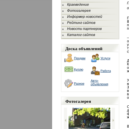
Краеведение
о
Фотогалерея
Информер новостей
П
В
Рейтинг сайтов
п
г
Новости партнеров
Каталог сайтов
–
о
у
Доска объявлений
т
с
Продам
Услуги
Д
К
о
Куплю
Работа
ж
У
Авто-
Разное
к
объявления
З
в
в
о
Фотогалерея
С
д
ф
ж
В