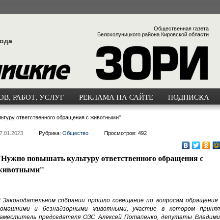
Общественная газета
Белохолуницкого района Кировской области
года
В, РАБОТ, УСЛУГ
РЕКЛАМА НА САЙТЕ
ПОДПИСКА
ьтуру ответственного обращения с животными"
7.01.2023
Рубрика:
Общество
Просмотров: 492
"Нужно повышать культуру ответственного обращения с
животными"
 Законодательном собрании прошло совещание по вопросам обращения 
омашними и безнадзорными животными, участие в котором принял
аместитель председателя ОЗС Алексей Потапенко, депутаты Владими