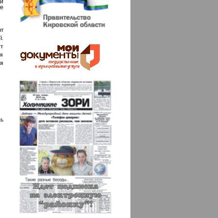
ий
ые
ат
й.
ят
ия
ия
ь