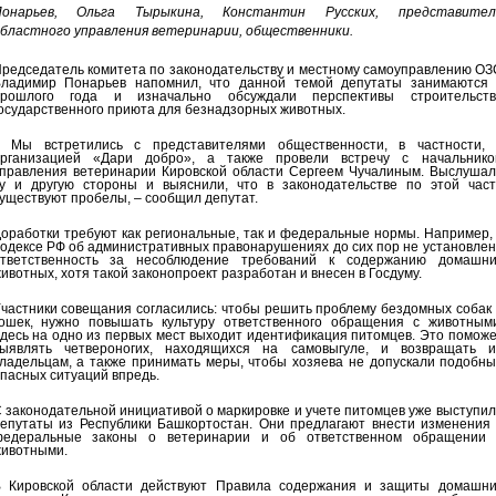
Понарьев, Ольга Тырыкина, Константин Русских, представител
бластного управления ветеринарии, общественники.
редседатель комитета по законодательству и местному самоуправлению ОЗ
ладимир Понарьев напомнил, что данной темой депутаты занимаются 
рошлого года и изначально обсуждали перспективы строительств
осударственного приюта для безнадзорных животных.
 Мы встретились с представителями общественности, в частности, 
рганизацией «Дари добро», а также провели встречу с начальнико
правления ветеринарии Кировской области Сергеем Чучалиным. Выслушал
у и другую стороны и выяснили, что в законодательстве по этой част
уществуют пробелы, – сообщил депутат.
оработки требуют как региональные, так и федеральные нормы. Например,
одексе РФ об административных правонарушениях до сих пор не установле
тветственность за несоблюдение требований к содержанию домашни
ивотных, хотя такой законопроект разработан и внесен в Госдуму.
частники совещания согласились: чтобы решить проблему бездомных собак
ошек, нужно повышать культуру ответственного обращения с животными
десь на одно из первых мест выходит идентификация питомцев. Это помож
ыявлять четвероногих, находящихся на самовыгуле, и возвращать и
ладельцам, а также принимать меры, чтобы хозяева не допускали подобны
пасных ситуаций впредь.
 законодательной инициативой о маркировке и учете питомцев уже выступи
епутаты из Республики Башкортостан. Они предлагают внести изменения 
едеральные законы о ветеринарии и об ответственном обращении 
ивотными.
 Кировской области действуют Правила содержания и защиты домашни