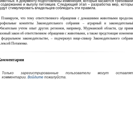
ивотных. К документу подготовлены изменения, которые касаются требован
 содержанию и выгулу питомцев. Следующий этап – разработка мер, котор
удут стимулировать владельцев соблюдать эти правила.
 Планируем, что тему ответственного обращения с домашними животными продолж
рофильные комитеты Законодательного собрания – аграрный и законодательны
бязательно учтем опыт других регионов, например, Мурманской области, где прин
азовый закон об ответственном обращении с животными, а также предстоящие изменен
 федеральном законодательстве, – подчеркнул вице-спикер Законодательного собран
лексей Потапенко.
Комментарии
Только зарегистрированные пользователи могут оставлят
комментарии.
Войдите
пожалуйста.