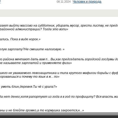
?
Человек и природа
08.11.2024
ают выйти массово на субботник, убирать мусор, грести листву, не пред
 районной администрации? Тогда это вопи
»
лись. Пока в виде норок.
»
белую зарплату?Не смешите налоговую.
»
го района мечтают дать вам п... Вы,как председатель городской госдумы 
ые называете зарплатой и применяете физи
»
нашего не уважаемого левозащитника и типа крутого мафиози борьбы с 
ороваешься и почему то язык в ж... по
»
уметь блин,деревня.Ты чё с урала?
»
а нет денег,хотя рапортуют из года в в год по профициту? Вся власть жи
ны и не блейте громко,а то кормушка закроется,н...
»