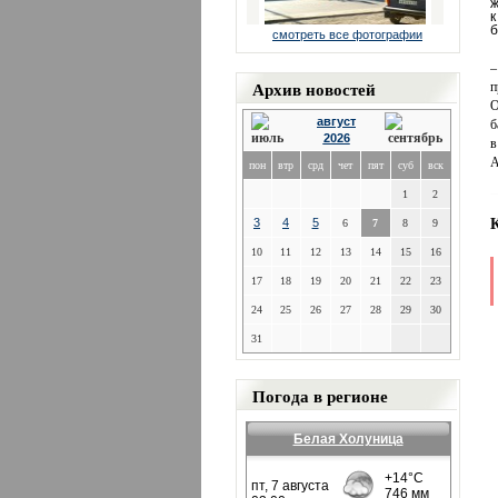
ж
к
б
смотреть все фотографии
–
Архив новостей
п
О
август
б
2026
в
А
пон
втр
срд
чет
пят
суб
вск
1
2
3
4
5
6
7
8
9
10
11
12
13
14
15
16
17
18
19
20
21
22
23
24
25
26
27
28
29
30
31
Погода в регионе
Белая Холуница