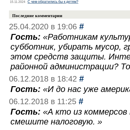
С чем обратились бы к детям?
15.11.2024
Последние комментарии
#
25.04.2020 в 19:06
Гость:
«
Работникам культу
субботник, убирать мусор, г
этом средств защиты. Инте
районной администрации? То
#
06.12.2018 в 18:42
Гость:
«
И до нас уже америк
#
06.12.2018 в 11:25
Гость:
«
А кто из коммерсов
смешите налоговую.
»