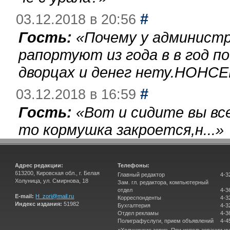
#
03.12.2018 в 20:56
Гость:
«
Почему у администр
рапортуют из года в в год п
дворцах и денег нету.НОНСЕ
#
03.12.2018 в 16:59
Гость:
«
Вот и сидите вы вс
то кормушка закроется,н...
»
Адрес редакции:
Телефоны:
613200, Кировская обл., г. Белая
Главный редактор
4-3
Холуница, ул. Смирнова, 18
Зам. гл. редактора, компьютерный
отдел
4-3
E-mail:
H_zori@mail.ru
Корреспонденты
4-3
Индекс издания:
51982
Бухгалтерия
4-3
Отдел рекламы
4-3
Полиграфуслуги, прием объявлений
4-4