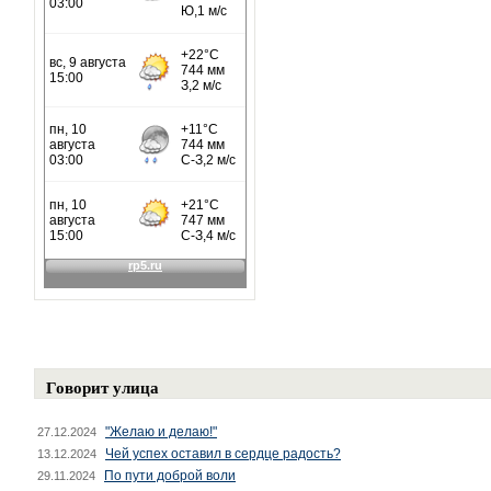
Говорит улица
"Желаю и делаю!"
27.12.2024
Чей успех оставил в сердце радость?
13.12.2024
По пути доброй воли
29.11.2024