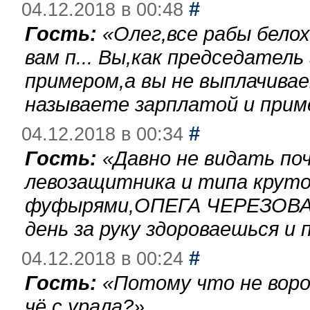
#
04.12.2018 в 00:48
Гость:
«
Олег,все рабы бело
вам п... Вы,как председател
примером,а вы не выплачива
называете зарплатой и при
#
04.12.2018 в 00:34
Гость:
«
Давно не видать по
левозащитника и типа круто
фуфырями,ОПЕГА ЧЕРЕЗОВА-
день за руку здороваешься и п
#
04.12.2018 в 00:24
Гость:
«
Потому что не воро
чё с урала?
»