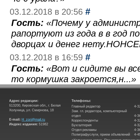
#
03.12.2018 в 20:56
Гость:
«
Почему у администр
рапортуют из года в в год п
дворцах и денег нету.НОНСЕ
#
03.12.2018 в 16:59
Гость:
«
Вот и сидите вы вс
то кормушка закроется,н...
»
Адрес редакции:
Телефоны:
613200, Кировская обл., г. Белая
Главный редактор
4-3
Холуница, ул. Смирнова, 18
Зам. гл. редактора, компьютерный
отдел
4-3
E-mail:
H_zori@mail.ru
Корреспонденты
4-3
Индекс издания:
51982
Бухгалтерия
4-3
Отдел рекламы
4-3
Полиграфуслуги, прием объявлений
4-4