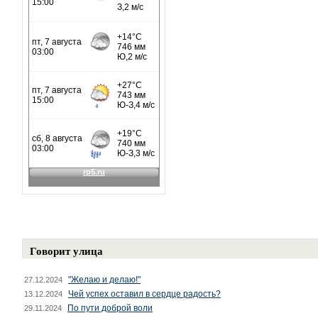
Говорит улица
"Желаю и делаю!"
27.12.2024
Чей успех оставил в сердце радость?
13.12.2024
По пути доброй воли
29.11.2024