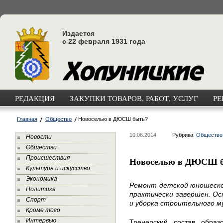
Издается
с 22 февраля 1931 года
РЕДАКЦИЯ
ЗАКУПКИ ТОВАРОВ, РАБОТ, УСЛУГ
РЕ
Главная
Общество
Новоселью в ДЮСШ быть?
10.06.2014
Рубрика:
Общество
Новости
Общество
Происшествия
Новоселью в ДЮСШ 
Культура и искусство
Экономика
Ремонт детской юношеско
Политика
практически завершен. О
Спорт
и уборка строительного м
Кроме того
Интервью
Тренерский состав образ