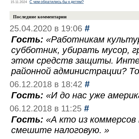
С чем обратились бы к детям?
15.11.2024
Последние комментарии
#
25.04.2020 в 19:06
Гость:
«
Работникам культу
субботник, убирать мусор, г
этом средств защиты. Инте
районной администрации? То
#
06.12.2018 в 18:42
Гость:
«
И до нас уже америк
#
06.12.2018 в 11:25
Гость:
«
А кто из коммерсов
смешите налоговую.
»