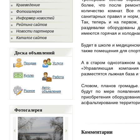
более, что после ремон
Краеведение
количество комнат. Все 
Фотогалерея
санитарных правил и норм,
Информер новостей
Так, теперь и на первом,
Рейтинг сайтов
раздевалки оборудованы 
Новости партнеров
имеются горячая и холодна
Каталог сайтов
Будет в школе и медицински
также помещения для спорт
Доска объявлений
А в старом одноэтажном з
Продам
Услуги
«Управляющая компани
разместятся лыжная база и
Куплю
Работа
Словом, планов громадье.
Авто-
Разное
будут по мере появления
объявления
приобретения оборудования
асфальтирование территори
Фотогалерея
Комментарии