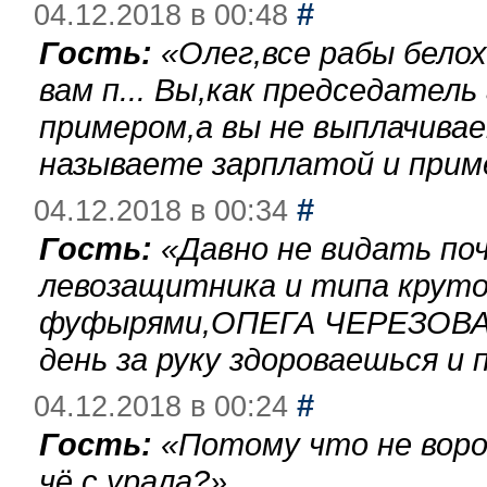
#
04.12.2018 в 00:48
Гость:
«
Олег,все рабы бело
вам п... Вы,как председател
примером,а вы не выплачива
называете зарплатой и при
#
04.12.2018 в 00:34
Гость:
«
Давно не видать по
левозащитника и типа круто
фуфырями,ОПЕГА ЧЕРЕЗОВА-
день за руку здороваешься и п
#
04.12.2018 в 00:24
Гость:
«
Потому что не воро
чё с урала?
»