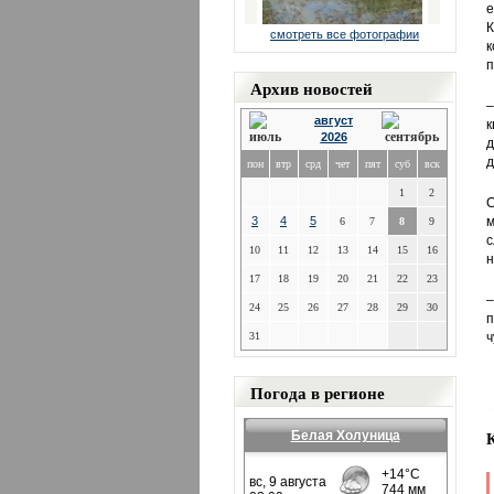
е
К
смотреть все фотографии
к
п
Архив новостей
–
август
к
2026
д
д
пон
втр
срд
чет
пят
суб
вск
1
2
С
3
4
5
м
6
7
8
9
с
10
11
12
13
14
15
16
н
17
18
19
20
21
22
23
–
24
25
26
27
28
29
30
п
31
ч
Погода в регионе
Белая Холуница