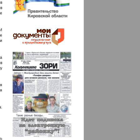
 в
в
де
И
ые
и
а
в
му
ня
 я
.
ь