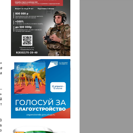
»
 в
а
–
»
й
т
 В
а
то