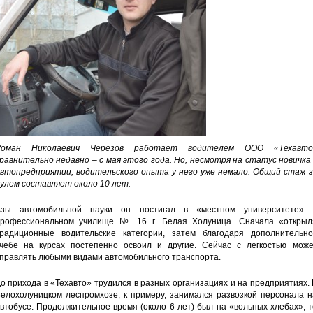
Роман Николаевич Черезов работает водителем ООО «Техавто
равнительно недавно – с мая этого года. Но, несмотря на статус новичка
втопредприятии, водительского опыта у него уже немало. Общий стаж з
улем составляет около 10 лет.
зы автомобильной науки он постигал в «местном университете» 
рофессиональном училище № 16 г. Белая Холуница. Сначала «открыл
радиционные водительские категории, затем благодаря дополнительно
чебе на курсах постепенно освоил и другие. Сейчас с легкостью може
правлять любыми видами автомобильного транспорта.
о прихода в «Техавто» трудился в разных организациях и на предприятиях.
елохолуницком леспромхозе, к примеру, занимался развозкой персонала н
втобусе. Продолжительное время (около 6 лет) был на «вольных хлебах», 