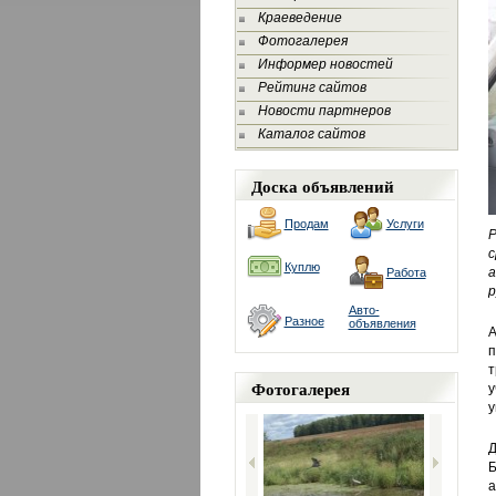
Краеведение
Фотогалерея
Информер новостей
Рейтинг сайтов
Новости партнеров
Каталог сайтов
Доска объявлений
Продам
Услуги
с
Куплю
а
Работа
р
Авто-
Разное
объявления
А
п
т
Фотогалерея
у
у
Д
Б
а