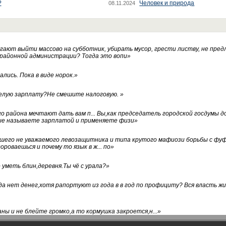
?
Человек и природа
08.11.2024
ают выйти массово на субботник, убирать мусор, грести листву, не пред
 районной администрации? Тогда это вопи
»
лись. Пока в виде норок.
»
белую зарплату?Не смешите налоговую.
»
го района мечтают дать вам п... Вы,как председатель городской госдумы 
ые называете зарплатой и применяете физи
»
нашего не уважаемого левозащитника и типа крутого мафиози борьбы с 
ороваешься и почему то язык в ж... по
»
уметь блин,деревня.Ты чё с урала?
»
а нет денег,хотя рапортуют из года в в год по профициту? Вся власть жи
ны и не блейте громко,а то кормушка закроется,н...
»