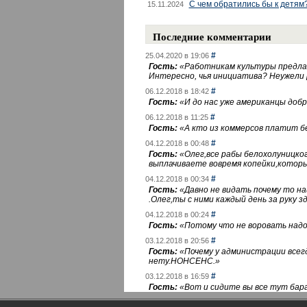
С чем обратились бы к детям
15.11.2024
Последние комментарии
#
25.04.2020 в 19:06
Гость:
«
Работникам культуры предлаг
Интересно, чья инициатива? Неужели
#
06.12.2018 в 18:42
Гость:
«
И до нас уже американцы добра
#
06.12.2018 в 11:25
Гость:
«
А кто из коммерсов платит 
#
04.12.2018 в 00:48
Гость:
«
Олег,все рабы белохолуницко
выплачиваете вовремя копейки,котор
#
04.12.2018 в 00:34
Гость:
«
Давно не видать почему то 
.Олег,ты с ними каждый день за руку зд
#
04.12.2018 в 00:24
Гость:
«
Потому что не воровать надо 
#
03.12.2018 в 20:56
Гость:
«
Почему у администрации всегд
нету.НОНСЕНС.
»
#
03.12.2018 в 16:59
Гость:
«
Вот и сидите вы все тут бара