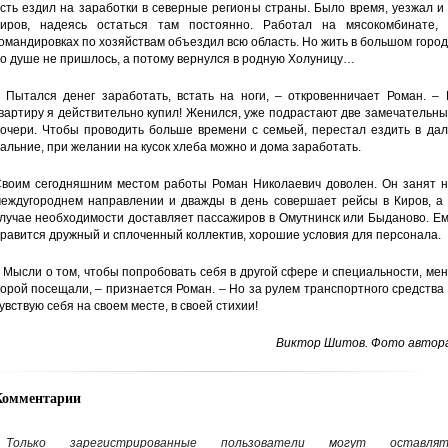
сть ездил на заработки в северные регионы страны. Было время, уезжал и
иров, надеясь остаться там постоянно. Работал на мясокомбинате, 
омандировках по хозяйствам объездил всю область. Но жить в большом горо
о душе не пришлось, а потому вернулся в родную Холуницу…
 Пытался денег заработать, встать на ноги, – откровенничает Роман. – 
вартиру я действительно купил! Женился, уже подрастают две замечательн
очери. Чтобы проводить больше времени с семьей, перестал ездить в дал
альние, при желании на кусок хлеба можно и дома заработать.
воим сегодняшним местом работы Роман Николаевич доволен. Он занят н
еждугороднем направлении и дважды в день совершает рейсы в Киров, а 
лучае необходимости доставляет пассажиров в Омутнинск или Быданово. Е
равится дружный и сплоченный коллектив, хорошие условия для персонала.
 Мысли о том, чтобы попробовать себя в другой сфере и специальности, ме
орой посещали, – признается Роман. – Но за рулем транспортного средства
увствую себя на своем месте, в своей стихии!
Виктор Шитов. Фото автора
Комментарии
Только зарегистрированные пользователи могут оставлят