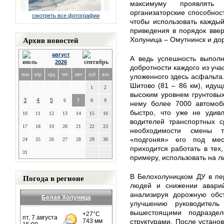
максимуму проявлять
организаторские способност
смотреть все фотографии
чтобы использовать каждый
приведения в порядок вве
Архив новостей
Холуница – Омутнинск и дор
август
А ведь успешность выполн
2026
добротности каждого из участ
пон
втр
срд
чет
пят
суб
вск
уложенного здесь асфальта.
Шитово (81 – 86 км), идущ
1
2
высоким уровнем грунтовы
3
4
5
6
7
8
9
нему более 7000 автомоб
быстро, что уже не удивл
10
11
12
13
14
15
16
водителей транспортных с
17
18
19
20
21
22
23
необходимости смены те
«подгоняя» его под ме
24
25
26
27
28
29
30
приходится работать в тех,
31
примеру, использовать на л
Погода в регионе
В Белохолуницком ДУ в пе
людей и снижении аварий
анализируя дорожную обс
Белая Холуница
улучшению руководитель
вышестоящими подразде
структурами. После устано