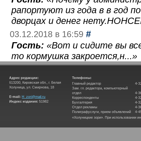
рапортуют из года в в год п
дворцах и денег нету.НОНСЕ
#
03.12.2018 в 16:59
Гость:
«
Вот и сидите вы вс
то кормушка закроется,н...
»
Адрес редакции:
Телефоны:
613200, Кировская обл., г. Белая
Главный редактор
4-3
Холуница, ул. Смирнова, 18
Зам. гл. редактора, компьютерный
отдел
4-3
E-mail:
H_zori@mail.ru
Корреспонденты
4-3
Индекс издания:
51982
Бухгалтерия
4-3
Отдел рекламы
4-3
Полиграфуслуги, прием объявлений
4-4
«Холуницкие зори». При использовании и