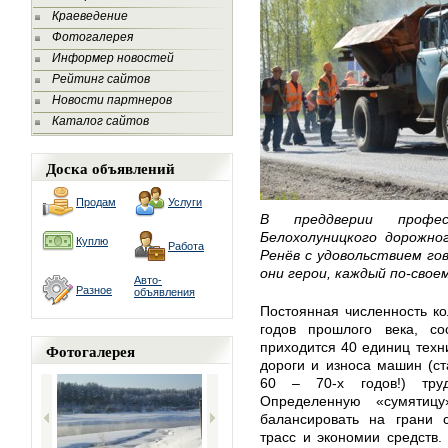
Краеведение
Фотогалерея
Информер новостей
Рейтинг сайтов
Новости партнеров
Каталог сайтов
Доска объявлений
Продам
Услуги
В преддверии професс
Белохолуницкого дорожно
Куплю
Работа
Ренёв с удовольствием го
они герои, каждый по-свое
Авто-
Разное
объявления
Постоянная численность ко
годов прошлого века, со
приходится 40 единиц техни
Фотогалерея
дороги и износа машин (с
60 – 70-х годов!) тру
Определенную «сумятицу
балансировать на грани 
трасс и экономии средств