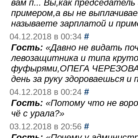
вам п... Вы,как председател
примером,а вы не выплачива
называете зарплатой и при
#
04.12.2018 в 00:34
Гость:
«
Давно не видать по
левозащитника и типа круто
фуфырями,ОПЕГА ЧЕРЕЗОВА-
день за руку здороваешься и п
#
04.12.2018 в 00:24
Гость:
«
Потому что не воро
чё с урала?
»
#
03.12.2018 в 20:56
Гость:
«
Почему у администр