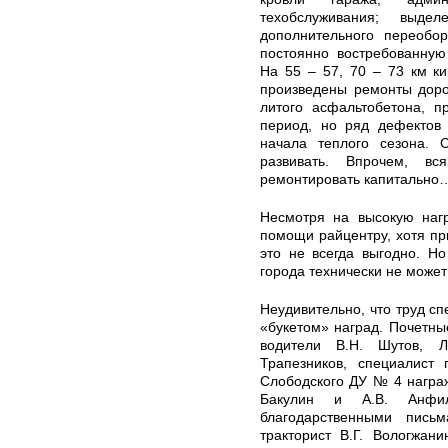
техобслуживания; выд
дополнительного переобор
постоянно востребованную
На 55 – 57, 70 – 73 км ки
произведены ремонты доро
литого асфальтобетона, п
период, но ряд дефектов 
начала теплого сезона. 
развивать. Впрочем, вс
ремонтировать капитально
Несмотря на высокую нагр
помощи райцентру, хотя п
это не всегда выгодно. Н
города технически не может
Неудивительно, что труд с
«букетом» наград. Почетн
водители В.Н. Шутов, 
Трапезников, специалист 
Слободского ДУ № 4 награж
Бакулин и А.В. Анфил
благодарственными пись
тракторист В.Г. Вологжани