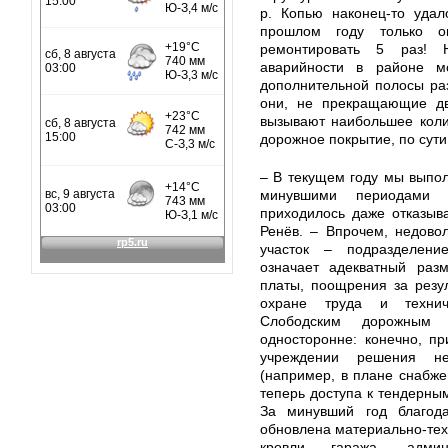
р. Копью наконец-то удал
прошлом году только о
ремонтировать 5 раз! 
аварийности в районе м
дополнительной полосы ра
они, не прекращающие дв
вызывают наибольшее коли
дорожное покрытие, по сути,
– В текущем году мы выпо
минувшими периодами 
приходилось даже отказыва
Ренёв. – Впрочем, недово
участок – подразделение
означает адекватный раз
платы, поощрения за резу
охране труда и технич
Слободским дорожным 
односторонне: конечно, п
учреждении решения не
(например, в плане снабже
теперь доступа к тендерны
За минувший год благода
обновлена материально-тех
кровли гаража, адми