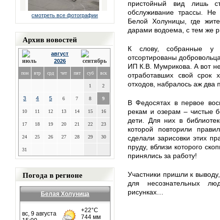
пристойный вид лишь ст
обслуживание трассы. Не
смотреть все фотографии
Белой Холуницы, где жите
дарами водоема, с тем же 
Архив новостей
К слову, собранные у
август
отсортированы добровольца
2026
ИП К.В. Мумрикова. А вот н
пон
втр
срд
чет
пят
суб
вск
отработавших свой срок х
отходов, набралось аж два
1
2
3
4
5
6
7
8
9
В Федосятах в первое во
рекам и озерам – чистые б
10
11
12
13
14
15
16
дети. Для них в библиотек
17
18
19
20
21
22
23
которой повторили прави
24
25
26
27
28
29
30
сделали зарисовки этих пр
пруду, вблизи которого ско
31
принялись за работу!
Погода в регионе
Участники пришли к выводу,
для несознательных лю
рисунках…
Белая Холуница