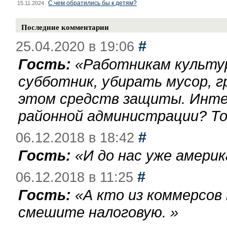
С чем обратились бы к детям?
15.11.2024
Последние комментарии
#
25.04.2020 в 19:06
Гость:
«
Работникам культу
субботник, убирать мусор, г
этом средств защиты. Инте
районной администрации? То
#
06.12.2018 в 18:42
Гость:
«
И до нас уже америк
#
06.12.2018 в 11:25
Гость:
«
А кто из коммерсов
смешите налоговую.
»