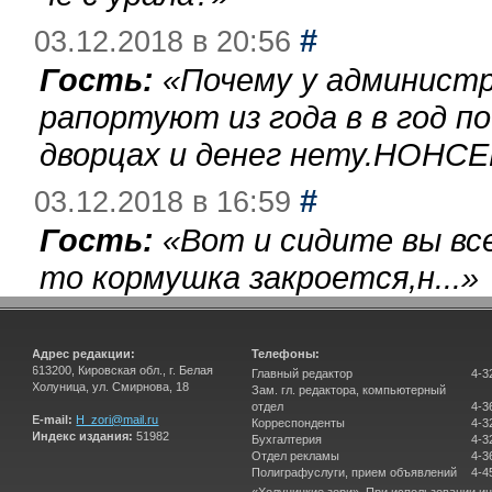
#
03.12.2018 в 20:56
Гость:
«
Почему у администр
рапортуют из года в в год п
дворцах и денег нету.НОНСЕ
#
03.12.2018 в 16:59
Гость:
«
Вот и сидите вы вс
то кормушка закроется,н...
»
Адрес редакции:
Телефоны:
613200, Кировская обл., г. Белая
Главный редактор
4-3
Холуница, ул. Смирнова, 18
Зам. гл. редактора, компьютерный
отдел
4-3
E-mail:
H_zori@mail.ru
Корреспонденты
4-3
Индекс издания:
51982
Бухгалтерия
4-3
Отдел рекламы
4-3
Полиграфуслуги, прием объявлений
4-4