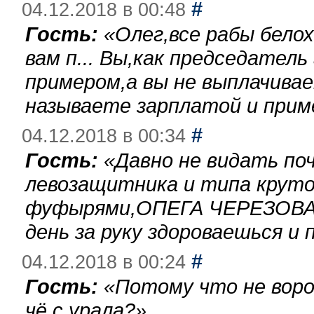
#
04.12.2018 в 00:48
Гость:
«
Олег,все рабы бело
вам п... Вы,как председател
примером,а вы не выплачива
называете зарплатой и при
#
04.12.2018 в 00:34
Гость:
«
Давно не видать по
левозащитника и типа круто
фуфырями,ОПЕГА ЧЕРЕЗОВА-
день за руку здороваешься и п
#
04.12.2018 в 00:24
Гость:
«
Потому что не воро
чё с урала?
»