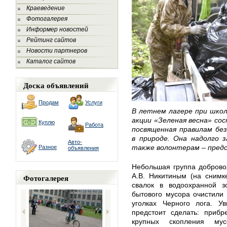
Краеведение
Фотогалерея
Информер новостей
Рейтинг сайтов
Новости партнеров
Каталог сайтов
Доска объявлений
Продам
Услуги
В летнем лагере при школ
акции «Зеленая весна» сос
Куплю
Работа
посвященная правилам без
в природе. Она надолго з
Авто-
также волонтерам – предс
Разное
объявления
Небольшая группа доброво
А.В. Никитиным (на снимк
Фотогалерея
свалок в водоохранной з
бытового мусора очистили
уголках Черного лога. У
предстоит сделать: приб
крупных скопления му