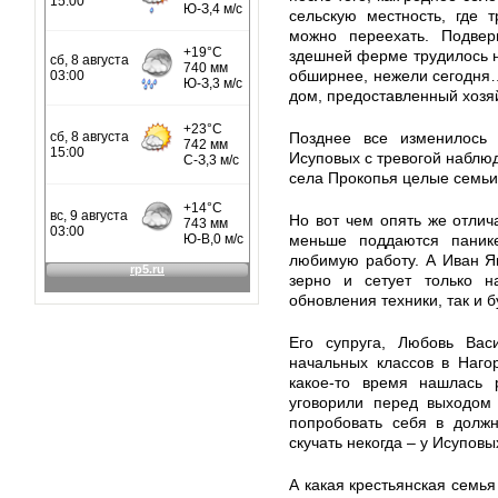
сельскую местность, где 
можно переехать. Подвер
здешней ферме трудилось н
обширнее, нежели сегодня
дом, предоставленный хозя
Позднее все изменилось
Исуповых с тревогой наблюд
села Прокопья целые семьи,
Но вот чем опять же отлич
меньше поддаются паник
любимую работу. А Иван Я
зерно и сетует только 
обновления техники, так и 
Его супруга, Любовь Вас
начальных классов в Наго
какое-то время нашлась 
уговорили перед выходом 
попробовать себя в должн
скучать некогда – у Исупов
А какая крестьянская семья