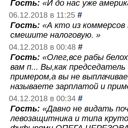
Гость:
«
И до нас уже америк
#
06.12.2018 в 11:25
Гость:
«
А кто из коммерсов
смешите налоговую.
»
#
04.12.2018 в 00:48
Гость:
«
Олег,все рабы бело
вам п... Вы,как председател
примером,а вы не выплачива
называете зарплатой и при
#
04.12.2018 в 00:34
Гость:
«
Давно не видать по
левозащитника и типа круто
фуфырями,ОПЕГА ЧЕРЕЗОВА-