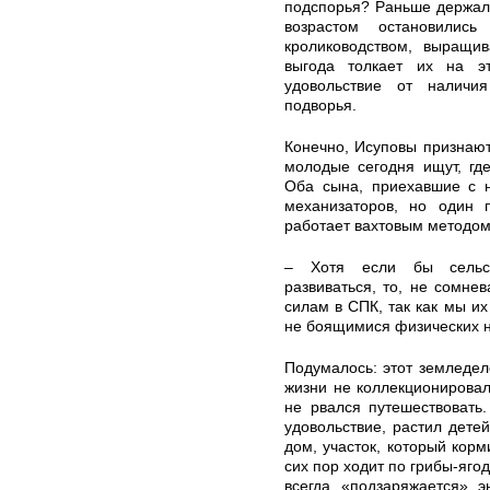
подспорья? Раньше держали 
возрастом остановилис
кролиководством, выращив
выгода толкает их на э
удовольствие от наличия
подворья.
Конечно, Исуповы признают
молодые сегодня ищут, гд
Оба сына, приехавшие с н
механизаторов, но один 
работает вахтовым методом
– Хотя если бы сельск
развиваться, то, не сомн
силам в СПК, так как мы и
не боящимися физических на
Подумалось: этот земледеле
жизни не коллекционировал
не рвался путешествовать
удовольствие, растил детей
дом, участок, который кор
сих пор ходит по грибы-яго
всегда «подзаряжается» э