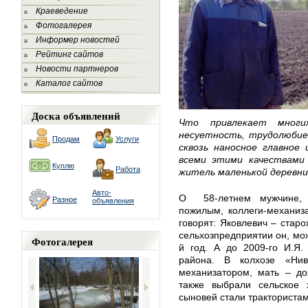
Краеведение
Фотогалерея
Информер новостей
Рейтинг сайтов
Новости партнеров
Каталог сайтов
Доска объявлений
Что привлекает многи
несуетность, трудолюбие
Продам
Услуги
сквозь наносное главное 
всеми этими качествами
Куплю
Работа
житель маленькой деревни
Авто-
О 58-летнем мужчине, к
Разное
объявления
пожилым, коллеги-механиз
говорят: Яковлевич – старо
сельхозпредприятии он, мож
Фотогалерея
й год. А до 2009-го И.Я.
района. В колхозе «Ни
механизатором, мать – до
также выбрали сельское х
сыновей стали трактористам