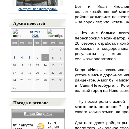
Вот и Иван Яковлев
смотреть все фотографии
сельскохозяйственной машин
районе «отмерил» на кресть
– за сорок лет, что, кстати,
Архив новостей
август
– Что мне больше всего
2026
переспросил механизатор, к
28 сезонов отработал комб
пон
втр
срд
чет
пят
суб
вск
побеждал в соцсоревнован
1
2
результаты у моих н
3
4
5
6
7
8
9
сельхозкооперативов…
10
11
12
13
14
15
16
Когда «Нива» развалилась
17
18
19
20
21
22
23
устроившись в дорожное или
райцентре. А мог бы и махн
24
25
26
27
28
29
30
в Санкт-Петербурге… Кста
31
великий город на Неве всег
– Ну посмотрели с женой – 
Погода в регионе
маете жить постоянно? – р
своего клочка земли, да про
Белая Холуница
Для него даже райцентры 
после того, как родное село