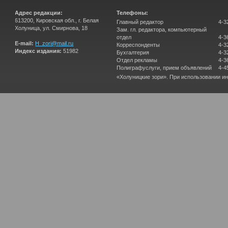
Адрес редакции:
Телефоны:
613200, Кировская обл., г. Белая
Главный редактор
4-3
Холуница, ул. Смирнова, 18
Зам. гл. редактора, компьютерный
отдел
4-3
E-mail:
H_zori@mail.ru
Корреспонденты
4-3
Индекс издания:
51982
Бухгалтерия
4-3
Отдел рекламы
4-3
Полиграфуслуги, прием объявлений
4-4
«Холуницкие зори». При использовании и