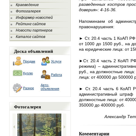
разведенных костров про
Краеведение
доверия»: 4-16-36.
Фотогалерея
Информер новостей
Напоминаем об администр
Рейтинг сайтов
правонарушения:
Новости партнеров
Каталог сайтов
► Ст. 20.4 часть 1 КоАП Р
от 1000 до 1500 руб., на д
на юридические лица: от 15
Доска объявлений
►Ст. 20.4 часть 2 КоАП РФ
Продам
Услуги
режима) – административн
руб., на должностные лица:
Куплю
Работа
лица: от 400000 до 500000 
Авто-
Разное
► Ст. 20.4 часть 6 КоАП 
объявления
административный штраф н
должностные лица: от 40000
350000 до 400000 руб.
Фотогалерея
Александр Тете
Комментарии