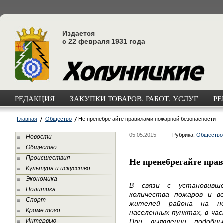
Издается
с 22 февраля 1931 года
РЕДАКЦИЯ
ЗАКУПКИ ТОВАРОВ, РАБОТ, УСЛУГ
РЕ
Главная
Общество
Не пренебрегайте правилами пожарной безопасности
05.05.2015
Рубрика:
Общество
Новости
Общество
Происшествия
Не пренебрегайте пра
Культура и искусство
Экономика
В связи с установивше
Политика
количества пожаров и в
Спорт
жителей района на не
Кроме того
населенных пунктах, в ча
Интервью
При выявлении подобн