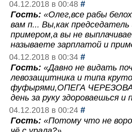
#
04.12.2018 в 00:48
Гость:
«
Олег,все рабы бело
вам п... Вы,как председател
примером,а вы не выплачива
называете зарплатой и при
#
04.12.2018 в 00:34
Гость:
«
Давно не видать по
левозащитника и типа круто
фуфырями,ОПЕГА ЧЕРЕЗОВА-
день за руку здороваешься и п
#
04.12.2018 в 00:24
Гость:
«
Потому что не воро
чё с урала?
»