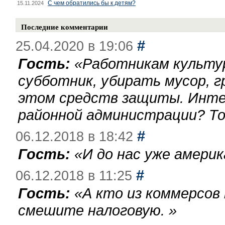
С чем обратились бы к детям?
15.11.2024
Последние комментарии
#
25.04.2020 в 19:06
Гость:
«
Работникам культу
субботник, убирать мусор, г
этом средств защиты. Инте
районной администрации? То
#
06.12.2018 в 18:42
Гость:
«
И до нас уже америк
#
06.12.2018 в 11:25
Гость:
«
А кто из коммерсов
смешите налоговую.
»