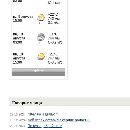
Говорит улица
"Желаю и делаю!"
27.12.2024
Чей успех оставил в сердце радость?
13.12.2024
По пути доброй воли
29.11.2024