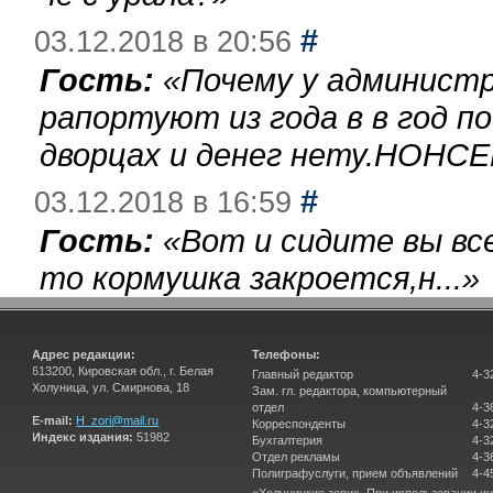
#
03.12.2018 в 20:56
Гость:
«
Почему у администр
рапортуют из года в в год п
дворцах и денег нету.НОНСЕ
#
03.12.2018 в 16:59
Гость:
«
Вот и сидите вы вс
то кормушка закроется,н...
»
Адрес редакции:
Телефоны:
613200, Кировская обл., г. Белая
Главный редактор
4-3
Холуница, ул. Смирнова, 18
Зам. гл. редактора, компьютерный
отдел
4-3
E-mail:
H_zori@mail.ru
Корреспонденты
4-3
Индекс издания:
51982
Бухгалтерия
4-3
Отдел рекламы
4-3
Полиграфуслуги, прием объявлений
4-4