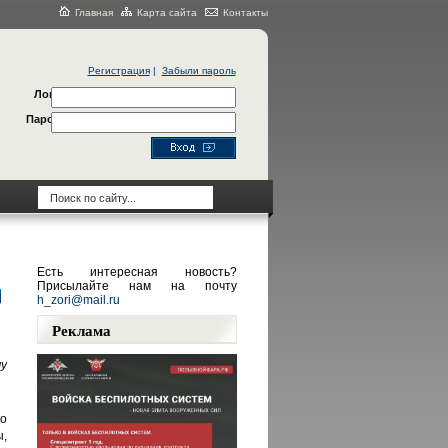
Главная
Карта сайта
Контакты
Регистрация
|
Забыли пароль
Логин
Пароль
Есть интересная новость?
Присылайте нам на почту
h_zori@mail.ru
Реклама
у
то
,