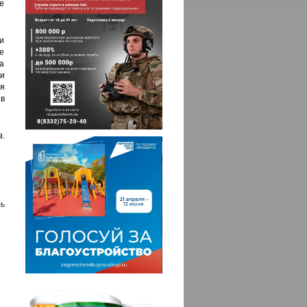
е
 и
е
а
и
я
в
.
ь