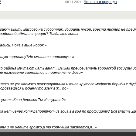
?
Человек и природа
08.11.2024
ают выйти массово на субботник, убирать мусор, грести листву, не пред
 районной администрации? Тогда это вопи
»
лись. Пока в виде норок.
»
белую зарплату?Не смешите налоговую.
»
го района мечтают дать вам п... Вы,как председатель городской госдумы 
ые называете зарплатой и применяете физи
»
нашего не уважаемого левозащитника и типа крутого мафиози борьбы с 
ороваешься и почему то язык в ж... по
»
уметь блин,деревня.Ты чё с урала?
»
а нет денег,хотя рапортуют из года в в год по профициту? Вся власть жи
ны и не блейте громко,а то кормушка закроется,н...
»