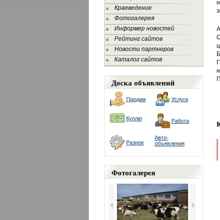
н
Краеведение
э
Фотогалерея
Информер новостей
А
О
Рейтинг сайтов
ц
Новости партнеров
Б
Каталог сайтов
Г
н
П
Доска объявлений
Продам
Услуги
Куплю
Работа
Авто-
Разное
объявления
Фотогалерея