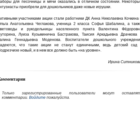
аборы для песочницы и мячи оказались в отличном состоянии. Некоторы
нтузиасты приобрели для дошкольников даже новые игрушки.
ктивными участниками акции стали работники ДК Анна Николаевна Кочкина
льга Анатольевна Чеглакова, ученица 2 класса Софья Шабалина, а такж
ветоводы и рукодельницы населенного пункта Валентина Фёдоровн
уторина, Луиза Кузьминична Бастракова, Таисия Аркадьевна Драчкова 
алина Геннадьевна Моденова. Воспитатели дошкольного учреждени
адеются, что такие акции не станут единичными, ведь детский сад 
одрезчихе новый, и в нем все должно быть «на уровне».
Ирина Ситникова
Комментарии
Только зарегистрированные пользователи могут оставлят
комментарии.
Войдите
пожалуйста.