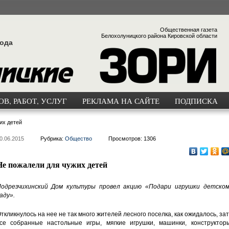
Общественная газета
Белохолуницкого района Кировской области
года
В, РАБОТ, УСЛУГ
РЕКЛАМА НА САЙТЕ
ПОДПИСКА
их детей
0.06.2015
Рубрика:
Общество
Просмотров: 1306
Не пожалели для чужих детей
одрезчихинский Дом культуры провел акцию «Подари игрушки детском
аду».
ткликнулось на нее не так много жителей лесного поселка, как ожидалось, за
се собранные настольные игры, мягкие игрушки, машинки, конструкторы