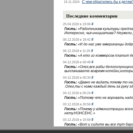
С чем обратились бы к детям
15.11.2024
Последние комментарии
#
25.04.2020 в 19:06
Гость:
«
Работникам культуры предлаг
Интересно, чья инициатива? Неужели
#
06.12.2018 в 18:42
Гость:
«
И до нас уже американцы добра
#
06.12.2018 в 11:25
Гость:
«
А кто из коммерсов платит 
#
04.12.2018 в 00:48
Гость:
«
Олег,все рабы белохолуницко
выплачиваете вовремя копейки,котор
#
04.12.2018 в 00:34
Гость:
«
Давно не видать почему то 
.Олег,ты с ними каждый день за руку зд
#
04.12.2018 в 00:24
Гость:
«
Потому что не воровать надо 
#
03.12.2018 в 20:56
Гость:
«
Почему у администрации всегд
нету.НОНСЕНС.
»
#
03.12.2018 в 16:59
Гость:
«
Вот и сидите вы все тут бара