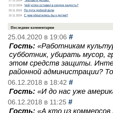
"Желаю и делаю!"
27.12.2024
Чей успех оставил в сердце радость?
13.12.2024
По пути доброй воли
29.11.2024
С чем обратились бы к детям?
15.11.2024
Последние комментарии
#
25.04.2020 в 19:06
Гость:
«
Работникам культу
субботник, убирать мусор, г
этом средств защиты. Инте
районной администрации? То
#
06.12.2018 в 18:42
Гость:
«
И до нас уже америк
#
06.12.2018 в 11:25
Гость:
«
А кто из коммерсов