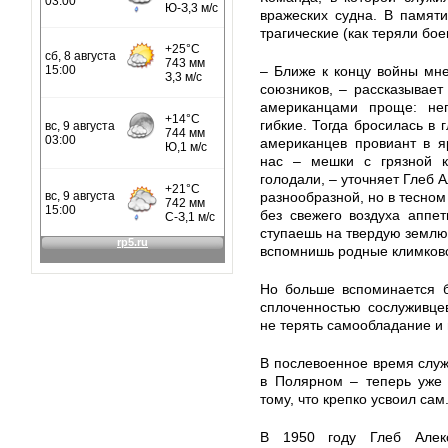
вражеских судна. В памят
трагические (как теряли бо
– Ближе к концу войны мн
союзников, – рассказывает
американцами проще: неп
гибкие. Тогда бросилась в 
американцев провиант в яр
нас – мешки с грязной к
голодали, – уточняет Глеб 
разнообразной, но в тесном
без свежего воздуха аппе
ступаешь на твердую землю 
вспомнишь родные климковск
Но больше вспоминается б
сплоченностью сослуживце
не терять самообладание и 
В послевоенное время служ
в Полярном – теперь уже
тому, что крепко усвоил сам
В 1950 году Глеб Алекс