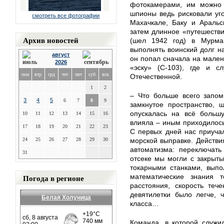
фотокамерами, им можно 
шпионы ведь рисковали уг
смотреть все фотографии
Махачкале, Баку и Аральс
затем длинное «путешеств
Архив новостей
(шел 1942 год) в Мурман
выполнять воинский долг н
август
он попал сначала на мален
2026
«эску» (С-103), где и с
пон
втр
срд
чет
пят
суб
вск
Отечественной.
1
2
– Что больше всего запом
3
4
5
6
7
8
9
замкнутое пространство, 
опускалась на всё больш
10
11
12
13
14
15
16
влияла – иным приходилось
17
18
19
20
21
22
23
С первых дней нас приуча
24
25
26
27
28
29
30
морской выправке. Действи
автоматизма: переключать
31
отсеке мы могли с закрыты
токарными станками, выпо
Погода в регионе
математические знания т
расстояния, скорость теч
девятилетки было легче, 
Белая Холуница
класса…
Команда, в которой служи