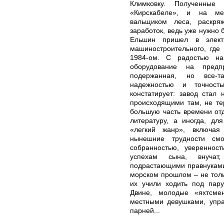
Климковку. Полученные
«Кирскабеле», и на ме
вальщиком леса, раскр
заработок, ведь уже нужно
Ельшин пришел в электр
машиностроительного, где
1984-ом. С радостью на
оборудование на пред
подержанная, но все-т
надежностью и точност
констатирует: завод стал
происходящими там, не те
большую часть времени отд
литературу, а иногда, дл
«легкий жанр», включая
нынешние трудности см
собранностью, уверенност
успехам сына, внучат
подрастающими правнуками.
морском прошлом – не тольк
их учили ходить под пару
Двине, молодые «яхтсме
местными девушками, упра
парней...