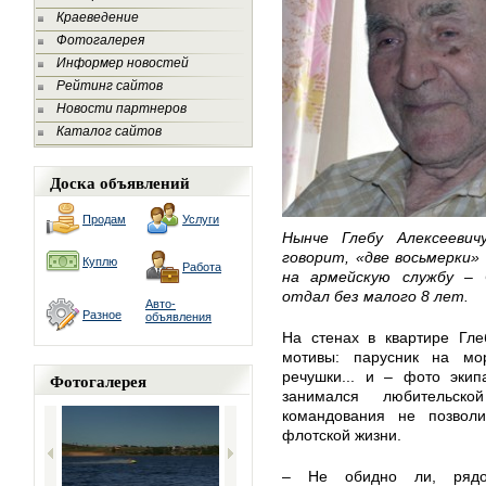
Краеведение
Фотогалерея
Информер новостей
Рейтинг сайтов
Новости партнеров
Каталог сайтов
Доска объявлений
Продам
Услуги
Нынче Глебу Алексеевич
говорит, «две восьмерки» 
Куплю
Работа
на армейскую службу –
отдал без малого 8 лет.
Авто-
Разное
объявления
На стенах в квартире Гле
мотивы: парусник на мо
речушки... и – фото экип
Фотогалерея
занимался любительск
командования не позволи
флотской жизни.
– Не обидно ли, рядо