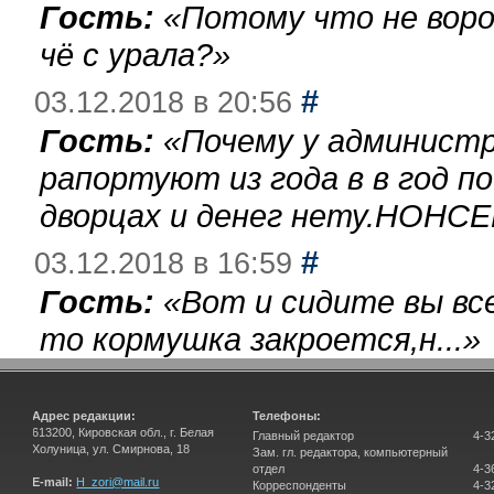
Гость:
«
Потому что не воро
чё с урала?
»
#
03.12.2018 в 20:56
Гость:
«
Почему у администр
рапортуют из года в в год п
дворцах и денег нету.НОНСЕ
#
03.12.2018 в 16:59
Гость:
«
Вот и сидите вы вс
то кормушка закроется,н...
»
Адрес редакции:
Телефоны:
613200, Кировская обл., г. Белая
Главный редактор
4-3
Холуница, ул. Смирнова, 18
Зам. гл. редактора, компьютерный
отдел
4-3
E-mail:
H_zori@mail.ru
Корреспонденты
4-3