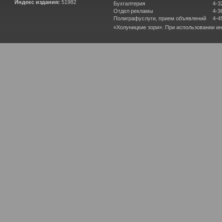
Индекс издания:
51982
Бухгалтерия
4-3
Отдел рекламы
4-3
Полиграфуслуги, прием объявлений
4-4
«Холуницкие зори». При использовании и