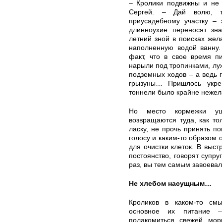
– Кролики подвижны и не 
Сергей. – Дай волю, т
приусадебному участку – 
длинноухие переносят зна
летний зной в поисках жел
наполненную водой ванну.
факт, что в свое время п
нарыли под тропинками, лу
подземных ходов – а ведь г
грызуны… Пришлось укре
тоннели было крайне неже
Но место кормежки у
возвращаются туда, как то
ласку, не прочь принять п
голосу и каким-то образом 
для очистки клеток. В выс
постоянство, говорят супру
раз, вы тем самым завоева
Не хлебом насущным…
Кроликов в каком-то см
основное их питание –
полакомиться свежей мор