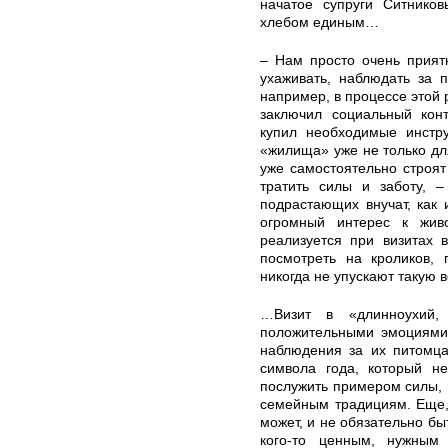
начатое супруги Ситников
хлебом единым…
– Нам просто очень прият
ухаживать, наблюдать за 
например, в процессе этой 
заключил социальный кон
купил необходимые инстр
«жилища» уже не только дл
уже самостоятельно строят 
тратить силы и заботу, 
подрастающих внучат, как 
огромный интерес к жив
реализуется при визитах 
посмотреть на кроликов, 
никогда не упускают такую 
…Визит в «длинноухий,
положительными эмоциями
наблюдения за их питомца
символа года, который н
послужить примером силы, 
семейным традициям. Еще, 
может, и не обязательно бы
кого-то ценным, нужны