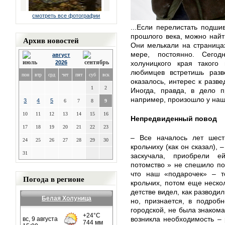
смотреть все фотографии
...Если перелистать подши
прошлого века, можно найт
Архив новостей
Они мелькали на страницах
мере, постоянно. Сего
август
2026
холуницкого края такого
любимцев встретишь разв
пон
втр
срд
чет
пят
суб
вск
оказалось, интерес к разв
1
2
Иногда, правда, в дело п
например, произошло у на
3
4
5
6
7
8
9
10
11
12
13
14
15
16
Непредвиденный повод
17
18
19
20
21
22
23
– Все началось лет шест
24
25
26
27
28
29
30
крольчиху (как он сказал),
31
заскучала, приобрели 
потомство » не спешило по
что наш «подарочек» – т
Погода в регионе
крольчих, потом еще неск
детстве видел, как разводи
Белая Холуница
но, признается, в подроб
городской, не была знакома
возникла необходимость – 