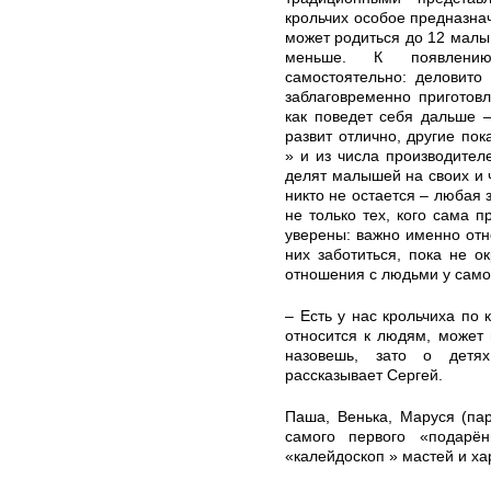
крольчих особое предназна
может родиться до 12 малы
меньше. К появлению
самостоятельно: деловито
заблаговременно приготов
как поведет себя дальше –
развит отлично, другие п
» и из числа производител
делят малышей на своих и 
никто не остается – любая 
не только тех, кого сама п
уверены: важно именно от
них заботиться, пока не о
отношения с людьми у сам
– Есть у нас крольчиха по 
относится к людям, может 
назовешь, зато о детях
рассказывает Сергей.
Паша, Венька, Маруся (пар
самого первого «подар
«калейдоскоп » мастей и ха