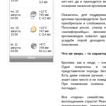
нет-нет, да и приходится 
познании нюансов кроликово
Оказалось, для поддержа
кролики-производители бы
приобретали и слобожанок, 
Поголовье росло, спектр 
«калифорнийцы», венски
кролиководов охватил здо
усадьбе порой доходило
поколения…
Что ни зверь – то характе
Кролики, как и люди, – оч
Одни энергичны и сво
представители породы бел
Есть даже совсем ручные, 
знает свое место и не покид
При появлении хозяина 
погладил...
Все «парни» семейства 
воплощением страсти! Реал
традиционными предста