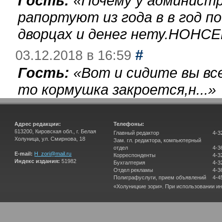
Гость:
«
Почему у администр
рапортуют из года в в год п
дворцах и денег нету.НОНСЕ
#
03.12.2018 в 16:59
Гость:
«
Вот и сидите вы вс
то кормушка закроется,н...
»
Адрес редакции:
Телефоны:
613200, Кировская обл., г. Белая
Главный редактор
4-3
Холуница, ул. Смирнова, 18
Зам. гл. редактора, компьютерный
отдел
4-3
E-mail:
H_zori@mail.ru
Корреспонденты
4-3
Индекс издания:
51982
Бухгалтерия
4-3
Отдел рекламы
4-3
Полиграфуслуги, прием объявлений
4-4
«Холуницкие зори». При использовании и