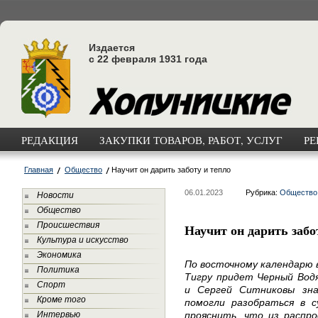
Издается
с 22 февраля 1931 года
РЕДАКЦИЯ
ЗАКУПКИ ТОВАРОВ, РАБОТ, УСЛУГ
РЕ
Главная
Общество
Научит он дарить заботу и тепло
06.01.2023
Рубрика:
Общество
Новости
Общество
Происшествия
Научит он дарить забо
Культура и искусство
Экономика
По восточному календарю в
Политика
Тигру придет Черный Водя
Спорт
и Сергей Ситниковы зн
Кроме того
помогли разобраться в 
Интервью
прояснить, что из распро