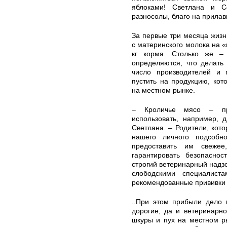
яблоками! Светлана и С
разносолы, благо на прилавк
За первые три месяца жизн
с материнского молока на «
кг корма. Столько же –
определяются, что делать
число производителей и 
пустить на продукцию, кото
на местном рынке.
– Кроличье мясо – про
использовать, например, 
Светлана. – Родители, кото
нашего личного подсобн
предоставить им свеже
гарантировать безопаснос
строгий ветеринарный надзо
слободскими специалиста
рекомендованные прививки 
..При этом прибыли дело 
дорогие, да и ветеринарно
шкуры и пух на местном р