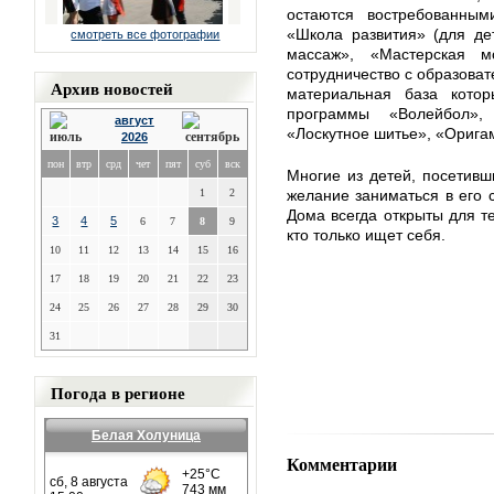
остаются востребованным
«Школа развития» (для де
смотреть все фотографии
массаж», «Мастерская 
сотрудничество с образова
Архив новостей
материальная база котор
программы «Волейбол»,
август
«Лоскутное шитье», «Орига
2026
пон
втр
срд
чет
пят
суб
вск
Многие из детей, посетивш
1
2
желание заниматься в его 
Дома всегда открыты для те
3
4
5
6
7
8
9
кто только ищет себя.
10
11
12
13
14
15
16
17
18
19
20
21
22
23
24
25
26
27
28
29
30
31
Погода в регионе
Белая Холуница
Комментарии