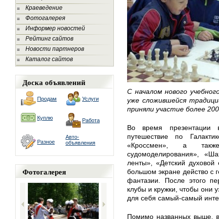
Краеведение
Фотогалерея
Информер новостей
Рейтинг сайтов
Новости партнеров
Каталог сайтов
Доска объявлений
С началом нового учебног
Продам
Услуги
уже сложившейся традици
приняли участие более 200
Куплю
Работа
Во время презентации 
путешествие по Галакти
Авто-
Разное
объявления
«Кроссмен», а такж
судомоделирования», «Ша
ленты», «Детский духовой 
Фотогалерея
большом экране действо с г
фантазии. После этого пе
клубы и кружки, чтобы они 
для себя самый-самый инте
Помимо названных выше, в