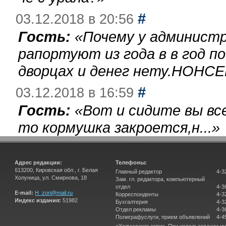
#
03.12.2018 в 20:56
Гость:
«
Почему у администр
рапортуют из года в в год п
дворцах и денег нету.НОНСЕ
#
03.12.2018 в 16:59
Гость:
«
Вот и сидите вы вс
то кормушка закроется,н...
»
Адрес редакции:
Телефоны:
613200, Кировская обл., г. Белая
Главный редактор
4-3
Холуница, ул. Смирнова, 18
Зам. гл. редактора, компьютерный
отдел
4-3
E-mail:
H_zori@mail.ru
Корреспонденты
4-3
Индекс издания:
51982
Бухгалтерия
4-3
Отдел рекламы
4-3
Полиграфуслуги, прием объявлений
4-4