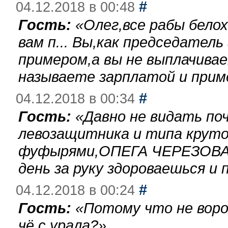
#
04.12.2018 в 00:48
Гость:
«
Олег,все рабы бело
вам п... Вы,как председател
примером,а вы не выплачива
называете зарплатой и при
#
04.12.2018 в 00:34
Гость:
«
Давно не видать по
левозащитника и типа круто
фуфырями,ОПЕГА ЧЕРЕЗОВА-
день за руку здороваешься и п
#
04.12.2018 в 00:24
Гость:
«
Потому что не воро
чё с урала?
»