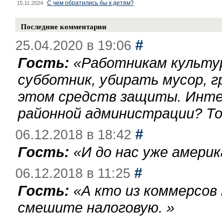
С чем обратились бы к детям?
15.11.2024
Последние комментарии
#
25.04.2020 в 19:06
Гость:
«
Работникам культу
субботник, убирать мусор, г
этом средств защиты. Инте
районной администрации? То
#
06.12.2018 в 18:42
Гость:
«
И до нас уже америк
#
06.12.2018 в 11:25
Гость:
«
А кто из коммерсов
смешите налоговую.
»