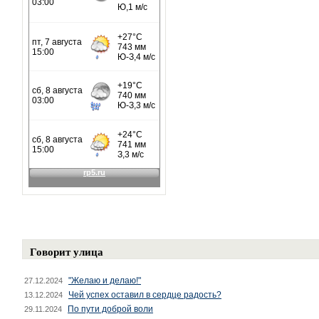
Говорит улица
"Желаю и делаю!"
27.12.2024
Чей успех оставил в сердце радость?
13.12.2024
По пути доброй воли
29.11.2024