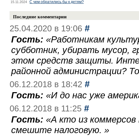
С чем обратились бы к детям?
15.11.2024
Последние комментарии
#
25.04.2020 в 19:06
Гость:
«
Работникам культу
субботник, убирать мусор, г
этом средств защиты. Инте
районной администрации? То
#
06.12.2018 в 18:42
Гость:
«
И до нас уже америк
#
06.12.2018 в 11:25
Гость:
«
А кто из коммерсов
смешите налоговую.
»