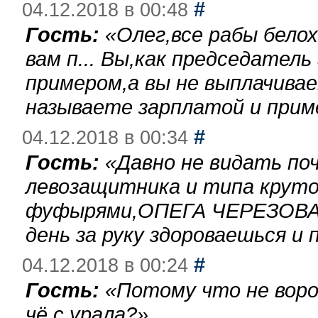
#
04.12.2018 в 00:48
Гость:
«
Олег,все рабы бело
вам п... Вы,как председател
примером,а вы не выплачива
называете зарплатой и при
#
04.12.2018 в 00:34
Гость:
«
Давно не видать по
левозащитника и типа круто
фуфырями,ОПЕГА ЧЕРЕЗОВА-
день за руку здороваешься и п
#
04.12.2018 в 00:24
Гость:
«
Потому что не воро
чё с урала?
»