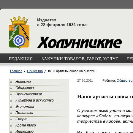
Издается
с 22 февраля 1931 года
РЕДАКЦИЯ
ЗАКУПКИ ТОВАРОВ, РАБОТ, УСЛУГ
РЕ
Главная
Общество
Наши артисты снова на высоте!
27.10.2011
Рубрика:
Общество
Новости
Общество
Происшествия
Наши артисты снова н
Культура и искусство
Экономика
С успехом выступили в ми
Политика
конкурсе «Ладом, по-вяцки
Спорт
творчества в Кирове, арти
Кроме того
Интервью
Из 6-ти песен, предста