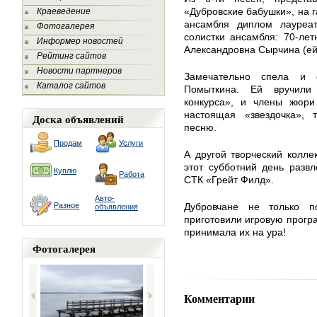
«Дубровские бабушки», на г
Краеведение
ансамбля диплом лауреа
Фотогалерея
солистки ансамбля: 70-ле
Информер новостей
Александровна Сырчина (ей 
Рейтинг сайтов
Новости партнеров
Замечательно спела и 
Каталог сайтов
Помыткина. Ей вручили
конкурса», и члены жюри 
настоящая «звездочка», 
Доска объявлений
песню.
Продам
Услуги
А другой творческий колле
этот субботний день разв
Куплю
Работа
СТК «Грейт Филд».
Авто-
Разное
Дубровчане не только 
объявления
приготовили игровую програ
принимала их на ура!
Фотогалерея
Комментарии