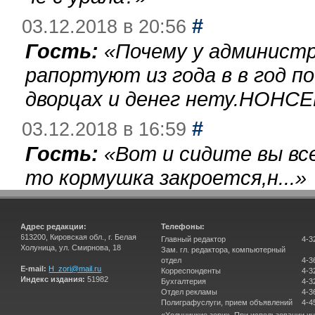
#
03.12.2018 в 20:56
Гость:
«
Почему у администр
рапортуют из года в в год п
дворцах и денег нету.НОНСЕ
#
03.12.2018 в 16:59
Гость:
«
Вот и сидите вы вс
то кормушка закроется,н...
»
Адрес редакции:
Телефоны:
613200, Кировская обл., г. Белая
Главный редактор
4-3
Холуница, ул. Смирнова, 18
Зам. гл. редактора, компьютерный
отдел
4-3
E-mail:
H_zori@mail.ru
Корреспонденты
4-3
Индекс издания:
51982
Бухгалтерия
4-3
Отдел рекламы
4-3
Полиграфуслуги, прием объявлений
4-4