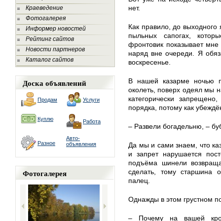
нет.
Краеведение
Фотогалерея
Как правило, до выходного 
Информер новостей
пыльных сапогах, котор
Рейтинг сайтов
фронтовик показывает мне 
Новости партнеров
наряд вне очереди. Я обяз
Каталог сайтов
воскресенье.
В нашей казарме ночью п
Доска объявлений
околеть, поверх одеял мы 
категорически запрещено,
Продам
Услуги
порядка, потому как убеждён
Куплю
Работа
– Развели богадельню, – бу
Авто-
Разное
объявления
Да мы и сами знаем, что ка
и запрет нарушается пост
подъёма шинели возвраща
Фотогалерея
сделать, тому старшина о
палец.
Однажды в этом грустном п
– Почему на вашей кро