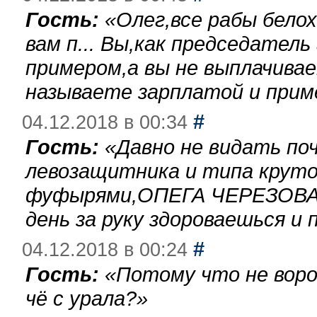
Гость:
«
Олег,все рабы бело
вам п... Вы,как председател
примером,а вы не выплачива
называете зарплатой и при
#
04.12.2018 в 00:34
Гость:
«
Давно не видать по
левозащитника и типа круто
фуфырями,ОПЕГА ЧЕРЕЗОВА-
день за руку здороваешься и п
#
04.12.2018 в 00:24
Гость:
«
Потому что не воро
чё с урала?
»