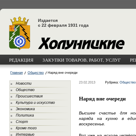
Издается
с 22 февраля 1931 года
РЕДАКЦИЯ
ЗАКУПКИ ТОВАРОВ, РАБОТ, УСЛУГ
РЕ
Главная
Общество
Наряд вне очереди
23.02.2013
Рубрика:
Общество
Новости
Общество
Происшествия
Наряд вне очереди
Культура и искусство
Экономика
Высшее счастье для но
Политика
наряда на кухню в еди
Спорт
воскресенье.
Кроме того
Интервью
Вот уже на исходе четвёрт