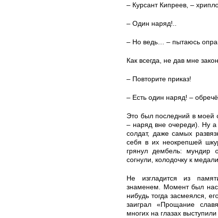
– Курсант Кипреев, – хрипл
– Один наряд!..
– Но ведь… – пытаюсь опра
Как всегда, не дав мне зако
– Повторите приказ!
– Есть один наряд! – обре
Это был последний в моей 
– наряд вне очереди). Ну а
солдат, даже самых развя
себя в их неокрепшей шку
грянул дембель: мундир о
согнули, колодочку к медал
Не изгладится из памя
знаменем. Момент был наст
нибудь тогда засмеялся, ег
заиграл «Прощание славя
многих на глазах выступил