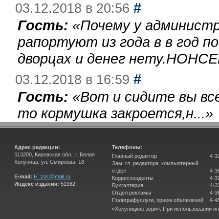
#
03.12.2018 в 20:56
Гость:
«
Почему у администр
рапортуют из года в в год п
дворцах и денег нету.НОНСЕ
#
03.12.2018 в 16:59
Гость:
«
Вот и сидите вы вс
то кормушка закроется,н...
»
Адрес редакции:
Телефоны:
613200, Кировская обл., г. Белая
Главный редактор
4-3
Холуница, ул. Смирнова, 18
Зам. гл. редактора, компьютерный
отдел
4-3
E-mail:
H_zori@mail.ru
Корреспонденты
4-3
Индекс издания:
51982
Бухгалтерия
4-3
Отдел рекламы
4-3
Полиграфуслуги, прием объявлений
4-4
«Холуницкие зори». При использовании и