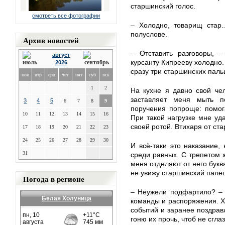
старшинский голос.
смотреть все фотографии
– Холодно, товарищ стар
полуслове.
Архив новостей
– Отставить разговоры, –
август
курсанту Кипрееву холодно.
2026
сразу три старшинских паль
пон
втр
срд
чет
пят
суб
вск
1
2
На кухне я давно свой че
заставляет меня мыть п
3
4
5
6
7
8
9
поручения попроще: помог
10
11
12
13
14
15
16
При такой нагрузке мне уд
своей ротой. Втихаря от ст
17
18
19
20
21
22
23
24
25
26
27
28
29
30
И всё-таки это наказание,
31
среди равных. С трепетом ж
меня отделяют от него букв
не увижу старшинский палец
Погода в регионе
– Неужели подфартило? – 
Белая Холуница
команды и распоряжения. Хо
событий и заранее поздрав
гоню их прочь, чтоб не сгла