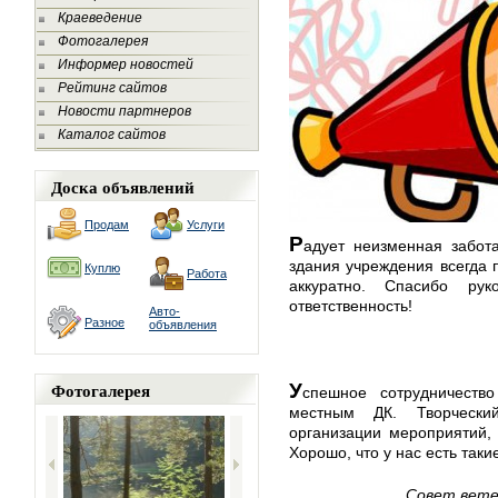
Краеведение
Фотогалерея
Информер новостей
Рейтинг сайтов
Новости партнеров
Каталог сайтов
Доска объявлений
Продам
Услуги
Р
адует неизменная забот
здания учреждения всегда 
Куплю
Работа
аккуратно. Спасибо ру
ответственность!
Авто-
Разное
объявления
Фотогалерея
У
спешное сотрудничеств
местным ДК. Творчески
организации мероприятий, 
Хорошо, что у нас есть так
Совет вете