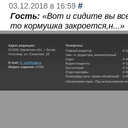
#
03.12.2018 в 16:59
Гость:
«
Вот и сидите вы вс
то кормушка закроется,н...
»
Адрес редакции:
Телефоны:
613200, Кировская обл., г. Белая
Главный редактор
4-3
Холуница, ул. Смирнова, 18
Зам. гл. редактора, компьютерный
отдел
4-3
E-mail:
H_zori@mail.ru
Корреспонденты
4-3
Индекс издания:
51982
Бухгалтерия
4-3
Отдел рекламы
4-3
Полиграфуслуги, прием объявлений
4-4
«Холуницкие зори». При использовании и