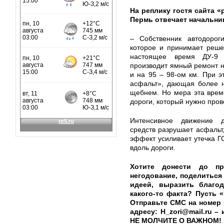
На реплику гостя сайта «
Пермь отвечает начальни
– Собственник автодороги
которое и принимает реше
настоящее время ДУ-9 
производит ямный ремонт н
и на 95 – 98-ом км. При э
асфальт», дающая более н
щебнем. Но мера эта врем
дороги, который нужно пров
Интенсивное движение 
средств разрушает асфальт,
эффект усиливает утечка Г
вдоль дороги.
Хотите донести до пр
негодование, поделиться
идеей, выразить благо
какого-то факта? Пусть 
Отправьте СМС на номер +
адресу: H_zori@mail.ru –
НЕ МОЛЧИТЕ О ВАЖНОМ!