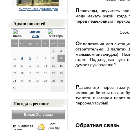
П
смотреть все фотографии
ешеходы, научитесь пра
моду махать рукой, когда 
перед пешеходным переходо
Архив новостей
август
Сооб
2026
О
пон
втр
срд
чет
пят
суб
вск
т положения дел в стац
отвратительно! В палатах 
1
2
малышом-инвалидом). Пахн
3
4
5
6
7
8
9
этаже. Подъездные пути н
думает руководство?
10
11
12
13
14
15
16
17
18
19
20
21
22
23
24
25
26
27
28
29
30
Р
азъясните через газет
31
имеющие билеты на автобус
туалета, в котором царит 
Погода в регионе
персонал грубый.
Белая Холуница
Обратная связь