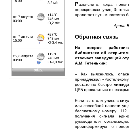
Р
азъясните, когда появ
перекрестках улиц Энгель
пролегает путь множества 
Арина 
Обратная связь
На вопрос работнико
библиотеки об открытом
отвечает заведующий от
А.М. Тетенькин:
– Как выяснилось, опас
принадлежал «Ростелекому
достаточно быстро ликвид
ЦРБ провалиться в незакрыт
Если вы столкнулись с сит
или способной нанести ущ
бесплатному номеру: 112 
получения сигнала един
руководителя организации
проинформируют о непоря