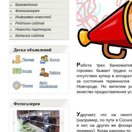
Краеведение
Фотогалерея
Информер новостей
Рейтинг сайтов
Новости партнеров
Каталог сайтов
Доска объявлений
Продам
Услуги
Р
абота трех банкомато
горожан: бывает трудно с
Куплю
Работа
отсутствия купюр в аппарат
за состояние терминалов 
Авто-
Разное
Новгороде. Но жителям ра
объявления
качество предоставления усл
Фотогалерея
У
дручает, что на некот
(например, по пути в Сосно
и нет, на других же фонар
примеру). Когда наконец-то