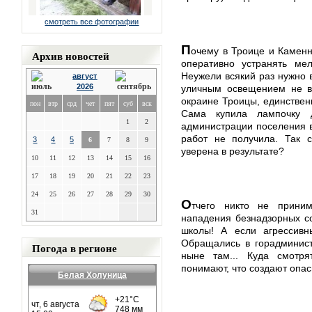
смотреть все фотографии
П
очему в Троице и Каменн
Архив новостей
оперативно устранять ме
Неужели всякий раз нужно 
август
2026
уличным освещением не вс
окраине Троицы, единствен
пон
втр
срд
чет
пят
суб
вск
Сама купила лампочку 
1
2
администрации поселения 
работ не получила. Так с
3
4
5
6
7
8
9
уверена в результате?
10
11
12
13
14
15
16
17
18
19
20
21
22
23
24
25
26
27
28
29
30
О
тчего никто не прини
31
нападения безнадзорных со
школы! А если агрессивн
Обращались в горадминист
Погода в регионе
ныне там... Куда смотря
понимают, что создают опа
Белая Холуница