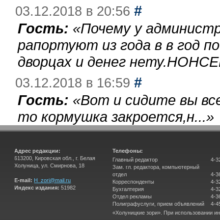
#
03.12.2018 в 20:56
Гость:
«
Почему у администр
рапортуют из года в в год п
дворцах и денег нету.НОНСЕ
#
03.12.2018 в 16:59
Гость:
«
Вот и сидите вы вс
то кормушка закроется,н...
»
Адрес редакции:
Телефоны:
613200, Кировская обл., г. Белая
Главный редактор
4-3
Холуница, ул. Смирнова, 18
Зам. гл. редактора, компьютерный
отдел
4-3
E-mail:
H_zori@mail.ru
Корреспонденты
4-3
Индекс издания:
51982
Бухгалтерия
4-3
Отдел рекламы
4-3
Полиграфуслуги, прием объявлений
4-4
«Холуницкие зори». При использовании и