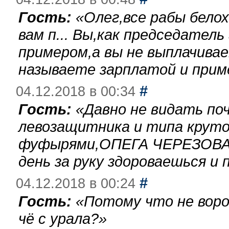
Гость:
«
Олег,все рабы бело
вам п... Вы,как председател
примером,а вы не выплачива
называете зарплатой и при
#
04.12.2018 в 00:34
Гость:
«
Давно не видать по
левозащитника и типа круто
фуфырями,ОПЕГА ЧЕРЕЗОВА-
день за руку здороваешься и п
#
04.12.2018 в 00:24
Гость:
«
Потому что не воро
чё с урала?
»