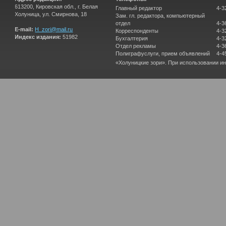
613200, Кировская обл., г. Белая
Главный редактор
4-3
Холуница, ул. Смирнова, 18
Зам. гл. редактора, компьютерный
отдел
4-3
E-mail:
H_zori@mail.ru
Корреспонденты
4-3
Индекс издания:
51982
Бухгалтерия
4-3
Отдел рекламы
4-3
Полиграфуслуги, прием объявлений
4-4
«Холуницкие зори». При использовании и