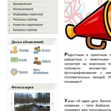
Краеведение
Фотогалерея
Информер новостей
Рейтинг сайтов
Новости партнеров
Каталог сайтов
Доска объявлений
Продам
Услуги
Р
адостным и приятным п
райцентра с животными
Куплю
Работа
несмотря на морозную по
побывало множество
Авто-
Разное
фотографирование с ни
объявления
положительных эмоций. 
понимают!
Фотогалерея
У
знал об идее дать Белох
название – типа Байкала
поднимет ему популярность