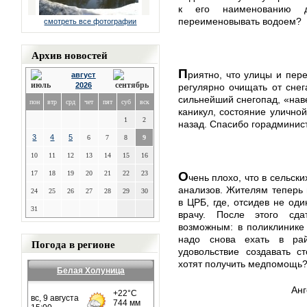
к его наименованию 
переименовывать водоем?
смотреть все фотографии
Архив новостей
П
риятно, что улицы и пере
август
2026
регулярно очищать от сне
сильнейший снегопад, «нав
пон
втр
срд
чет
пят
суб
вск
каникул, состояние уличной
1
2
назад. Спасибо горадминис
3
4
5
6
7
8
9
10
11
12
13
14
15
16
О
17
18
19
20
21
22
23
чень плохо, что в сельс
анализов. Жителям теперь 
24
25
26
27
28
29
30
в ЦРБ, где, отсидев не оди
31
врачу. После этого сд
возможным: в поликлинике 
надо снова ехать в рай
Погода в регионе
удовольствие создавать с
хотят получить медпомощь
Белая Холуница
Анг