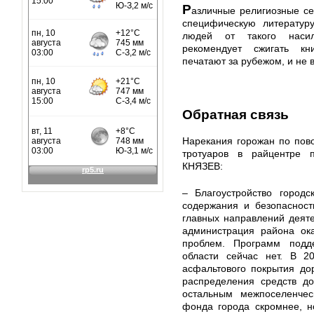
Р
азличные религиозные с
специфическую литературу
людей от такого насил
рекомендует сжигать кн
печатают за рубежом, и не 
Обратная связь
Нарекания горожан по пов
тротуаров в райцентре 
КНЯЗЕВ:
– Благоустройство городс
содержания и безопасност
главных направлений деяте
администрация района ок
проблем. Программ подд
области сейчас нет. В 2
асфальтового покрытия дор
распределения средств д
остальным межпоселенчес
фонда города скромнее, н