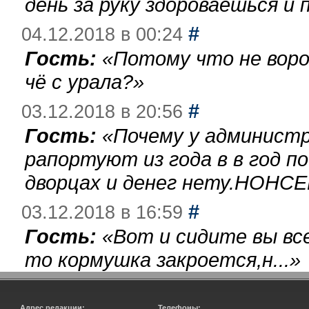
день за руку здороваешься и п
#
04.12.2018 в 00:24
Гость:
«
Потому что не воро
чё с урала?
»
#
03.12.2018 в 20:56
Гость:
«
Почему у администр
рапортуют из года в в год п
дворцах и денег нету.НОНСЕ
#
03.12.2018 в 16:59
Гость:
«
Вот и сидите вы вс
то кормушка закроется,н...
»
Адрес редакции:
Телефоны: