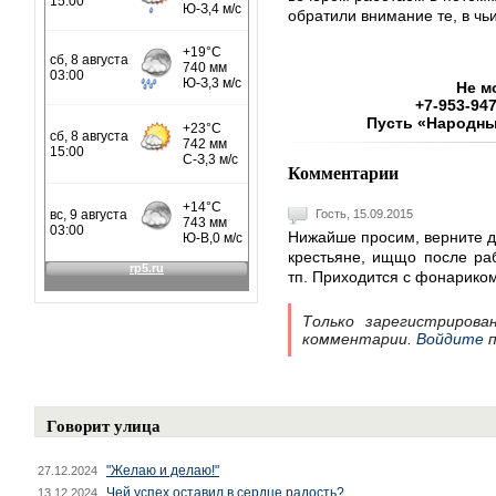
обратили внимание те, в чь
Не м
+7-953-947
Пусть «Народны
Комментарии
Гость, 15.09.2015
Нижайше просим, верните д
крестьяне, ищщо после ра
тп. Приходится с фонарико
Только зарегистрирова
комментарии.
Войдите
п
Говорит улица
"Желаю и делаю!"
27.12.2024
Чей успех оставил в сердце радость?
13.12.2024