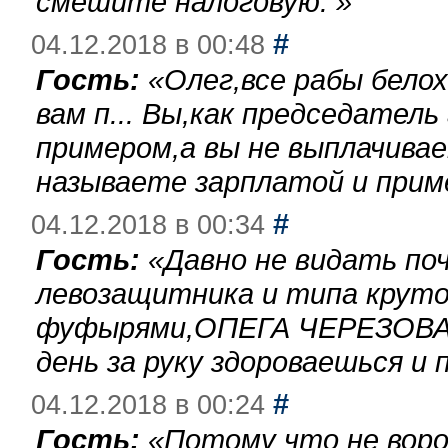
смешите налоговую.
»
#
04.12.2018 в 00:48
Гость:
«
Олег,все рабы бело
вам п... Вы,как председател
примером,а вы не выплачива
называете зарплатой и при
#
04.12.2018 в 00:34
Гость:
«
Давно не видать по
левозащитника и типа круто
фуфырями,ОПЕГА ЧЕРЕЗОВА-
день за руку здороваешься и п
#
04.12.2018 в 00:24
Гость:
«
Потому что не воро