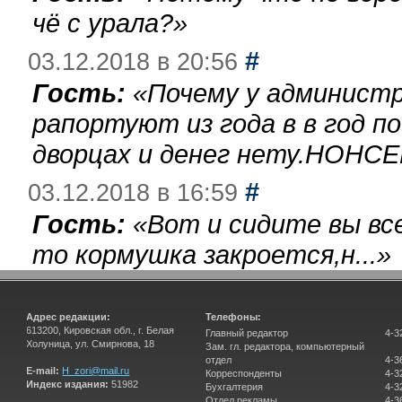
чё с урала?
»
#
03.12.2018 в 20:56
Гость:
«
Почему у администр
рапортуют из года в в год п
дворцах и денег нету.НОНСЕ
#
03.12.2018 в 16:59
Гость:
«
Вот и сидите вы вс
то кормушка закроется,н...
»
Адрес редакции:
Телефоны:
613200, Кировская обл., г. Белая
Главный редактор
4-3
Холуница, ул. Смирнова, 18
Зам. гл. редактора, компьютерный
отдел
4-3
E-mail:
H_zori@mail.ru
Корреспонденты
4-3
Индекс издания:
51982
Бухгалтерия
4-3
Отдел рекламы
4-3