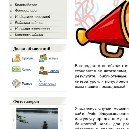
Краеведение
Фотогалерея
Информер новостей
Рейтинг сайтов
Новости партнеров
Каталог сайтов
Доска объявлений
Продам
Услуги
Богородского не обходят с
Куплю
становятся ее читателями,
Работа
результате библиотечны
Авто-
литературой, и популярной
Разное
объявления
всем нашим помощникам!
Фотогалерея
Участились случаи мошенн
сайте Avito! Злоумышленни
или услугу, предлагаемую а
банковской карты для рас