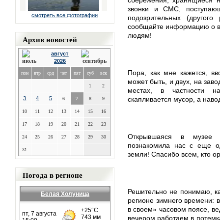
сбережения, хранящиеся н
звонки и СМС, поступаю
смотреть все фотографии
подозрительных (другого
сообщайте информацию о в
людям!
Архив новостей
август
2026
Пора, как мне кажется, вв
пон
втр
срд
чет
пят
суб
вск
может быть, и двух, на зав
1
2
местах, в частности на
3
4
5
скапливается мусор, а наво
6
7
8
9
10
11
12
13
14
15
16
17
18
19
20
21
22
23
Открывшаяся в музее в
24
25
26
27
28
29
30
познакомила нас с еще о
31
земли! Спасибо всем, кто ор
Погода в регионе
Решительно не понимаю, ка
Белая Холуница
регионе зимнего времени: в
в своем» часовом поясе, ве
вечером работаем в потемк