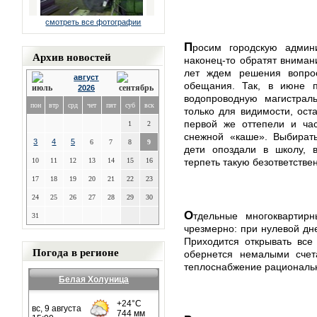
смотреть все фотографии
П
росим городскую админи
Архив новостей
наконец-то обратят вниман
лет ждем решения вопро
август
обещания. Так, в июне 
2026
водопроводную магистраль
пон
втр
срд
чет
пят
суб
вск
только для видимости, ост
первой же оттепели и час
1
2
снежной «каше». Выбират
3
4
5
6
7
8
9
дети опоздали в школу, 
10
11
12
13
14
15
16
терпеть такую безответстве
17
18
19
20
21
22
23
24
25
26
27
28
29
30
О
тдельные многоквартир
31
чрезмерно: при нулевой дн
Приходится открывать все
Погода в регионе
обернется немалыми счет
теплоснабжение рационал
Белая Холуница