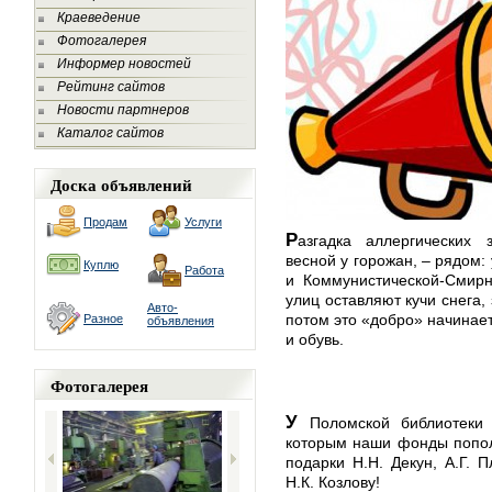
Краеведение
Фотогалерея
Информер новостей
Рейтинг сайтов
Новости партнеров
Каталог сайтов
Доска объявлений
Продам
Услуги
Р
азгадка аллергических
весной у горожан, – рядом:
Куплю
Работа
и Коммунистической-Смирн
улиц оставляют кучи снега,
Авто-
потом это «добро» начинает
Разное
объявления
и обувь.
Фотогалерея
У
Поломской библиотеки 
которым наши фонды попол
подарки Н.Н. Декун, А.Г. П
Н.К. Козлову!