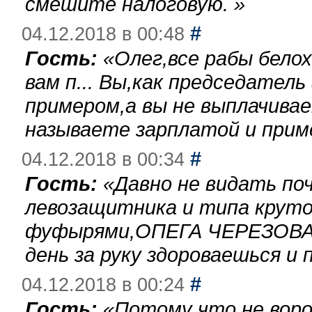
смешите налоговую.
»
#
04.12.2018 в 00:48
Гость:
«
Олег,все рабы бело
вам п... Вы,как председател
примером,а вы не выплачива
называете зарплатой и при
#
04.12.2018 в 00:34
Гость:
«
Давно не видать по
левозащитника и типа круто
фуфырями,ОПЕГА ЧЕРЕЗОВА-
день за руку здороваешься и п
#
04.12.2018 в 00:24
Гость:
«
Потому что не воро