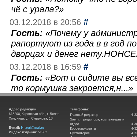
чё с урала?
»
#
03.12.2018 в 20:56
Гость:
«
Почему у администр
рапортуют из года в в год п
дворцах и денег нету.НОНСЕ
#
03.12.2018 в 16:59
Гость:
«
Вот и сидите вы вс
то кормушка закроется,н...
»
Адрес редакции:
Телефоны:
613200, Кировская обл., г. Белая
Главный редактор
4-3
Холуница, ул. Смирнова, 18
Зам. гл. редактора, компьютерный
отдел
4-3
E-mail:
H_zori@mail.ru
Корреспонденты
4-3
Индекс издания:
51982
Бухгалтерия
4-3