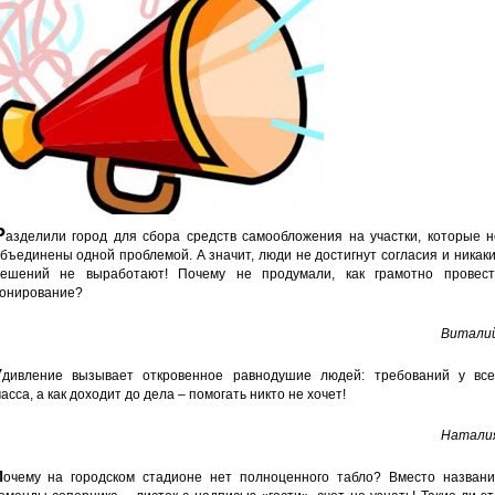
Р
азделили город для сбора средств самообложения на участки, которые н
бъединены одной проблемой. А значит, люди не достигнут согласия и никак
ешений не выработают! Почему не продумали, как грамотно провест
онирование?
Виталий
У
дивление вызывает откровенное равнодушие людей: требований у все
асса, а как доходит до дела – помогать никто не хочет!
Наталия
П
очему на городском стадионе нет полноценного табло? Вместо названи