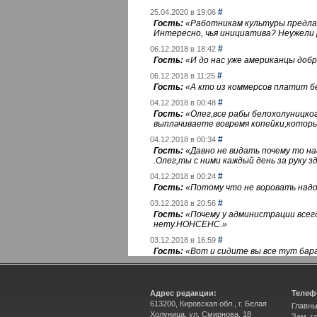
#
25.04.2020 в 19:06
Гость:
«
Работникам культуры предлаг
Интересно, чья инициатива? Неужели
#
06.12.2018 в 18:42
Гость:
«
И до нас уже американцы добра
#
06.12.2018 в 11:25
Гость:
«
А кто из коммерсов платит 
#
04.12.2018 в 00:48
Гость:
«
Олег,все рабы белохолуницко
выплачиваете вовремя копейки,котор
#
04.12.2018 в 00:34
Гость:
«
Давно не видать почему то 
.Олег,ты с ними каждый день за руку зд
#
04.12.2018 в 00:24
Гость:
«
Потому что не воровать надо 
#
03.12.2018 в 20:56
Гость:
«
Почему у администрации всегд
нету.НОНСЕНС.
»
#
03.12.2018 в 16:59
Гость:
«
Вот и сидите вы все тут бара
Адрес редакции:
Телеф
613200, Кировская обл., г. Белая
Главны
Холуница, ул. Смирнова, 18
Зам. г