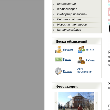
Краеведение
Фотогалерея
Информер новостей
Рейтинг сайтов
Новости партнеров
Каталог сайтов
Доска объявлений
Продам
Услуги
о
Куплю
Работа
р
з
Авто-
Разное
объявления
Фотогалерея
м