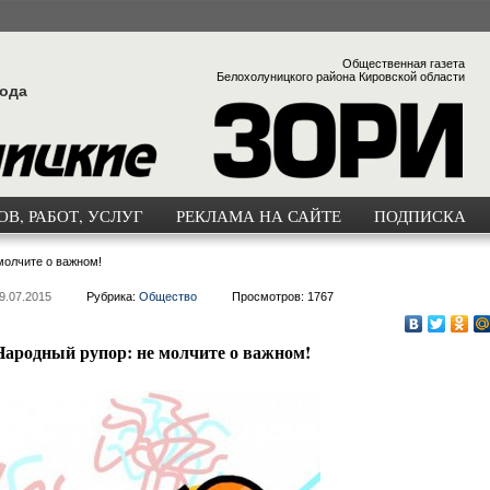
Общественная газета
Белохолуницкого района Кировской области
года
В, РАБОТ, УСЛУГ
РЕКЛАМА НА САЙТЕ
ПОДПИСКА
молчите о важном!
9.07.2015
Рубрика:
Общество
Просмотров: 1767
Народный рупор: не молчите о важном!