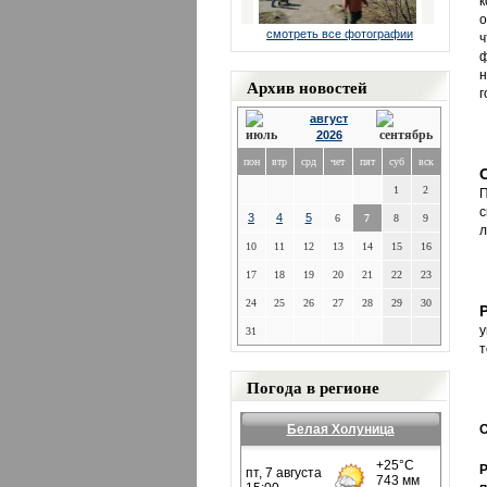
к
о
смотреть все фотографии
ч
ф
н
Архив новостей
г
август
2026
пон
втр
срд
чет
пят
суб
вск
1
2
П
с
3
4
5
6
7
8
9
л
10
11
12
13
14
15
16
17
18
19
20
21
22
23
24
25
26
27
28
29
30
у
31
т
Погода в регионе
Белая Холуница
О
Р