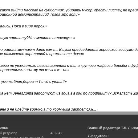
ают выйти массово на субботник, убирать мусор, грести листву, не пред
 районной администрации? Тогда это вопи
»
лись. Пока в виде норок.
»
белую зарплату?Не смешите налоговую.
»
го района мечтают дать вам п... Вы,как председатель городской госдумы 
ые называете зарплатой и применяете физи
»
нашего не уважаемого левозащитника и типа крутого мафиози борьбы с 
ороваешься и почему то язык в ж... по
»
уметь блин,деревня.Ты чё с урала?
»
а нет денег,хотя рапортуют из года в в год по профициту? Вся власть жи
ны и не блейте громко,а то кормушка закроется,н...
»
оны:
Главный редактор: Т.Л. Лыж
й редактор
4-32-42
Учредители:
л. редактора, компьютерный