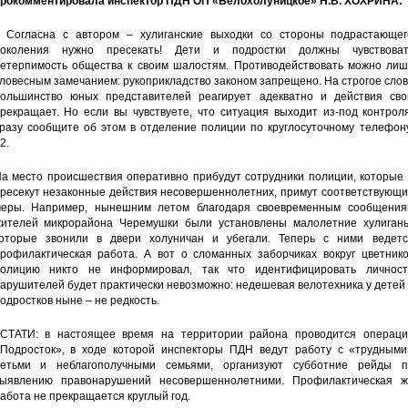
рокомментировала инспектор ПДН ОП «Белохолуницкое» Н.В. ХОХРИНА:
 Согласна с автором – хулиганские выходки со стороны подрастающег
околения нужно пресекать! Дети и подростки должны чувствоват
етерпимость общества к своим шалостям. Противодействовать можно лиш
ловесным замечанием: рукоприкладство законом запрещено. На строгое сло
ольшинство юных представителей реагирует адекватно и действия сво
рекращает. Но если вы чувствуете, что ситуация выходит из-под контрол
разу сообщите об этом в отделение полиции по круглосуточному телефону
2.
а место происшествия оперативно прибудут сотрудники полиции, которые 
ресекут незаконные действия несовершеннолетних, примут соответствующи
еры. Например, нынешним летом благодаря своевременным сообщения
ителей микрорайона Черемушки были установлены малолетние хулиганы
оторые звонили в двери холуничан и убегали. Теперь с ними ведетс
рофилактическая работа. А вот о сломанных заборчиках вокруг цветнико
олицию никто не информировал, так что идентифицировать личност
арушителей будет практически невозможно: недешевая велотехника у детей
одростков ныне – не редкость.
СТАТИ: в настоящее время на территории района проводится операци
Подросток», в ходе которой инспекторы ПДН ведут работу с «трудными
етьми и неблагополучными семьями, организуют субботние рейды п
ыявлению правонарушений несовершеннолетними. Профилактическая ж
абота не прекращается круглый год.