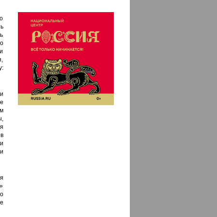
о
ь
ь
во
и
я,
:
и
е
м
,
я
в
и
 и
я
»
о
е