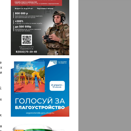
е
их
и
.
х
.
я