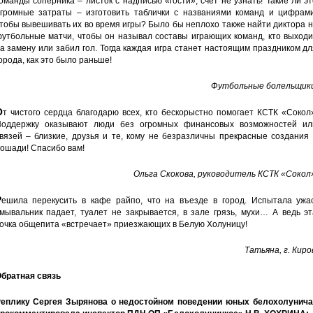
оманды соперника – листок с надписью «гости», счет не узнать! Такие ли э
громные затраты – изготовить таблички с названиями команд и цифрами
тобы вывешивать их во время игры? Было бы неплохо также найти диктора 
утбольные матчи, чтобы он называл составы играющих команд, кто выходи
а замену или забил гол. Тогда каждая игра станет настоящим праздником д
орода, как это было раньше!
Футбольные болельщики
О
т чистого сердца благодарю всех, кто бескорыстно помогает КСТК «Сокол
оддержку оказывают люди без огромных финансовых возможностей ил
вязей – близкие, друзья и те, кому не безразличны прекрасные создания
ошади! Спасибо вам!
Ольга Скокова, руководитель КСТК «Сокол
Р
ешила перекусить в кафе райпо, что на въезде в город. Испытала ужас
мывальник падает, туалет не закрывается, в зале грязь, мухи… А ведь э
очка общепита «встречает» приезжающих в Белую Холуницу!
Татьяна, г. Киро
братная связь
еплику Сергея Зырянова о недостойном поведении юных белохолунича