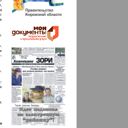
то
,
на
т
ля
.
».
и
 –
».
:
та
в.
н