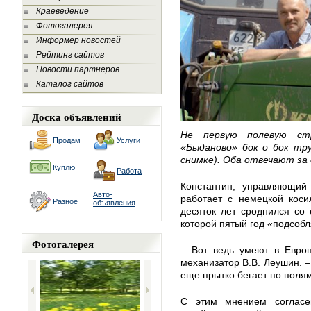
Краеведение
Фотогалерея
Информер новостей
Рейтинг сайтов
Новости партнеров
Каталог сайтов
Доска объявлений
Не первую полевую ст
Продам
Услуги
«Быданово» бок о бок тру
снимке). Оба отвечают за
Куплю
Работа
Константин, управляющий 
Авто-
работает с немецкой коси
Разное
объявления
десяток лет сроднился со 
которой пятый год «подсобл
Фотогалерея
– Вот ведь умеют в Евро
механизатор В.В. Леушин. –
еще прытко бегает по пол
С этим мнением согласе