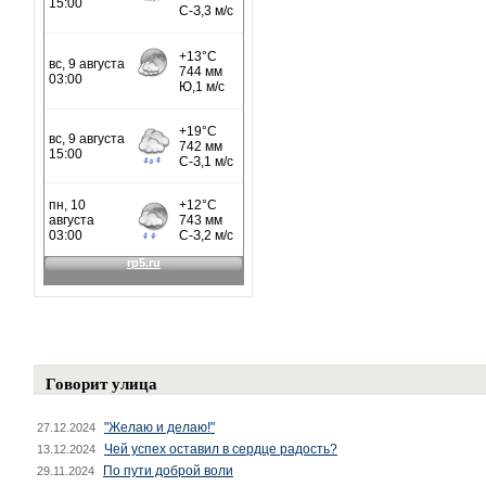
Говорит улица
"Желаю и делаю!"
27.12.2024
Чей успех оставил в сердце радость?
13.12.2024
По пути доброй воли
29.11.2024