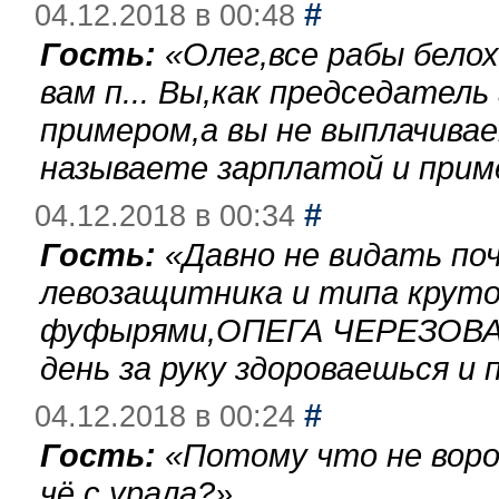
#
04.12.2018 в 00:48
Гость:
«
Олег,все рабы бело
вам п... Вы,как председател
примером,а вы не выплачива
называете зарплатой и при
#
04.12.2018 в 00:34
Гость:
«
Давно не видать по
левозащитника и типа круто
фуфырями,ОПЕГА ЧЕРЕЗОВА-
день за руку здороваешься и п
#
04.12.2018 в 00:24
Гость:
«
Потому что не воро
чё с урала?
»