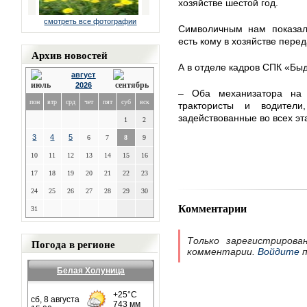
хозяйстве шестой год.
смотреть все фотографии
Символичным нам показалс
есть кому в хозяйстве перед
Архив новостей
А в отделе кадров СПК «Бы
август
2026
– Оба механизатора на 
пон
втр
срд
чет
пят
суб
вск
трактористы и водител
задействованные во всех эт
1
2
3
4
5
6
7
8
9
10
11
12
13
14
15
16
17
18
19
20
21
22
23
24
25
26
27
28
29
30
Комментарии
31
Только зарегистрирова
Погода в регионе
комментарии.
Войдите
п
Белая Холуница