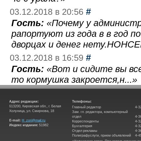
#
03.12.2018 в 20:56
Гость:
«
Почему у администр
рапортуют из года в в год п
дворцах и денег нету.НОНСЕ
#
03.12.2018 в 16:59
Гость:
«
Вот и сидите вы вс
то кормушка закроется,н...
»
Адрес редакции:
Телефоны:
613200, Кировская обл., г. Белая
Главный редактор
4-3
Холуница, ул. Смирнова, 18
Зам. гл. редактора, компьютерный
отдел
4-3
E-mail:
H_zori@mail.ru
Корреспонденты
4-3
Индекс издания:
51982
Бухгалтерия
4-3
Отдел рекламы
4-3
Полиграфуслуги, прием объявлений
4-4