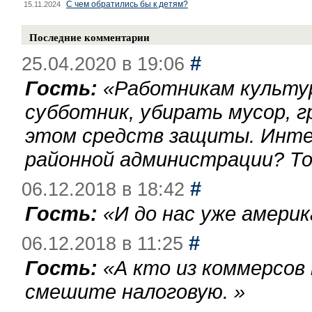
С чем обратились бы к детям?
15.11.2024
Последние комментарии
#
25.04.2020 в 19:06
Гость:
«
Работникам культу
субботник, убирать мусор, г
этом средств защиты. Инте
районной администрации? То
#
06.12.2018 в 18:42
Гость:
«
И до нас уже америк
#
06.12.2018 в 11:25
Гость:
«
А кто из коммерсов
смешите налоговую.
»