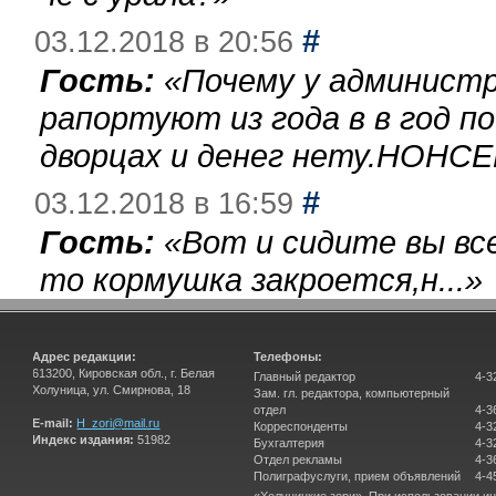
#
03.12.2018 в 20:56
Гость:
«
Почему у администр
рапортуют из года в в год п
дворцах и денег нету.НОНСЕ
#
03.12.2018 в 16:59
Гость:
«
Вот и сидите вы вс
то кормушка закроется,н...
»
Адрес редакции:
Телефоны:
613200, Кировская обл., г. Белая
Главный редактор
4-3
Холуница, ул. Смирнова, 18
Зам. гл. редактора, компьютерный
отдел
4-3
E-mail:
H_zori@mail.ru
Корреспонденты
4-3
Индекс издания:
51982
Бухгалтерия
4-3
Отдел рекламы
4-3
Полиграфуслуги, прием объявлений
4-4