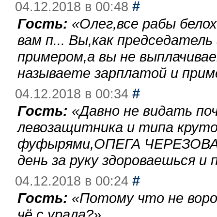
#
04.12.2018 в 00:48
Гость:
«
Олег,все рабы бело
вам п... Вы,как председател
примером,а вы не выплачива
называете зарплатой и при
#
04.12.2018 в 00:34
Гость:
«
Давно не видать по
левозащитника и типа круто
фуфырями,ОПЕГА ЧЕРЕЗОВА-
день за руку здороваешься и п
#
04.12.2018 в 00:24
Гость:
«
Потому что не воро
чё с урала?
»