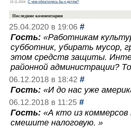
С чем обратились бы к детям?
15.11.2024
Последние комментарии
#
25.04.2020 в 19:06
Гость:
«
Работникам культу
субботник, убирать мусор, г
этом средств защиты. Инте
районной администрации? То
#
06.12.2018 в 18:42
Гость:
«
И до нас уже америк
#
06.12.2018 в 11:25
Гость:
«
А кто из коммерсов
смешите налоговую.
»