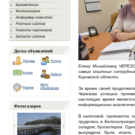
Краеведение
Фотогалерея
Информер новостей
Рейтинг сайтов
Новости партнеров
Каталог сайтов
Доска объявлений
Продам
Услуги
Елену Михайловну ЧЕРЕЗО
самых опытных сотрудни
Куплю
Работа
Кировской области.
Авто-
Разное
За время своей продолжите
объявления
Черезова успешно прояв
настоящее время является
информационно-аналитичес
Фотогалерея
В налоговой, признается, о
трудилась в Белохолуницк
складом, бухгалтером. Одна
вынуждена была искать