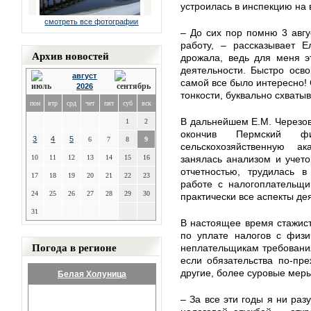
устроилась в инспекцию на 
смотреть все фотографии
– До сих пор помню 3 авгу
работу, – рассказывает 
Архив новостей
дрожала, ведь для меня э
деятельности. Быстро осво
август
самой все было интересно! 
2026
тонкости, буквально схваты
пон
втр
срд
чет
пят
суб
вск
В дальнейшем Е.М. Черезов
1
2
окончив Пермский ф
3
4
5
6
7
8
9
сельскохозяйственную а
10
11
12
13
14
15
16
занялась анализом и учет
отчетностью, трудилась 
17
18
19
20
21
22
23
работе с налогоплательщи
24
25
26
27
28
29
30
практически все аспекты де
31
В настоящее время стажис
по уплате налогов с физи
Погода в регионе
неплательщикам требовани
если обязательства по-пр
другие, более суровые ме
Белая Холуница
– За все эти годы я ни раз