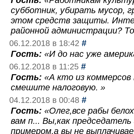
субботник, убирать мусор, г
этом средств защиты. Инте
районной администрации? То
#
06.12.2018 в 18:42
Гость:
«
И до нас уже америк
#
06.12.2018 в 11:25
Гость:
«
А кто из коммерсов
смешите налоговую.
»
#
04.12.2018 в 00:48
Гость:
«
Олег,все рабы бело
вам п... Вы,как председател
примером,а вы не выплачива