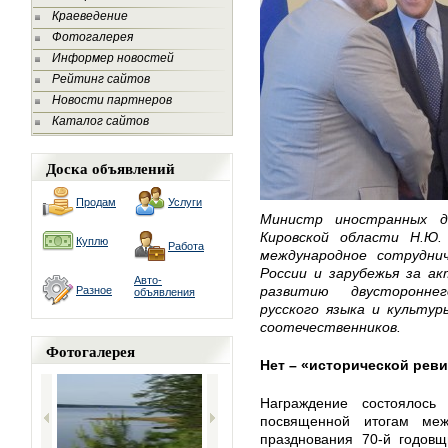
Краеведение
Фотогалерея
Информер новостей
Рейтинг сайтов
Новости партнеров
Каталог сайтов
Доска объявлений
Продам
Услуги
Министр иностранных д
Кировской области Н.Ю.
Куплю
Работа
международное сотрудни
России и зарубежья за а
Авто-
развитию двустороннег
Разное
объявления
русского языка и культур
соотечественников.
Фотогалерея
Нет – «исторической рев
Награждение состоялос
посвященной итогам ме
празднования 70-й годов