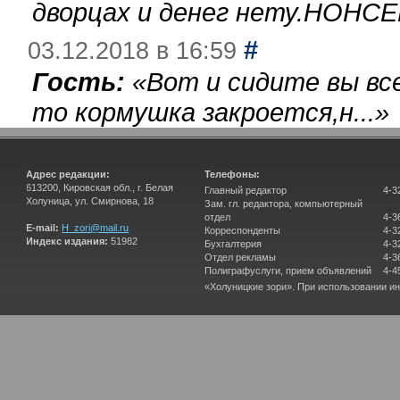
дворцах и денег нету.НОНСЕ
#
03.12.2018 в 16:59
Гость:
«
Вот и сидите вы вс
то кормушка закроется,н...
»
Адрес редакции:
Телефоны:
613200, Кировская обл., г. Белая
Главный редактор
4-3
Холуница, ул. Смирнова, 18
Зам. гл. редактора, компьютерный
отдел
4-3
E-mail:
H_zori@mail.ru
Корреспонденты
4-3
Индекс издания:
51982
Бухгалтерия
4-3
Отдел рекламы
4-3
Полиграфуслуги, прием объявлений
4-4
«Холуницкие зори». При использовании и