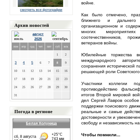
войне.
смотреть все фотографии
Как было отмечено, пра
ближнего и дальнего
Архив новостей
организационном и содерж
многих мероприятия
август
соотечественников, про
2026
ветеранов войны.
пон
втр
срд
чет
пят
суб
вск
Юбилейные торжества в
1
2
международного автори
3
4
5
6
7
8
9
сохранения исторической п
10
11
12
13
14
15
16
решающей роли Советского
17
18
19
20
21
22
23
Участники коллегии по
24
25
26
27
28
29
30
противодействию фальси
итогов Второй мировой вой
31
дел Сергей Лавров особое
поддержки поискового движе
Погода в регионе
реальные и самые действе
достоверности и увековечен
свободу и независимость н
Белая Холуница
Чтобы помнили...