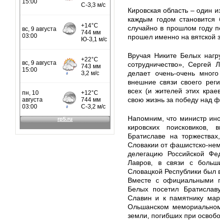
Кировская область – один и
каждым годом становится 
случайно в прошлом году п
прошел именно на вятской 
Вручая Никите Белых нагр
сотрудничество», Сергей 
делает очень-очень много
внешние связи своего рег
всех (и жителей этих краев
свою жизнь за победу над 
Напомним, что министр ин
кировских поисковиков,
Братиславе на торжествах
Словакии от фашистско-нем
делегацию Российской Фед
Лавров, в связи с больш
Словацкой Республики был в
Вместе с официальными п
Белых посетил Братиславу
Славин и к памятнику мар
Ольшанском мемориальном 
земли, погибших при освоб