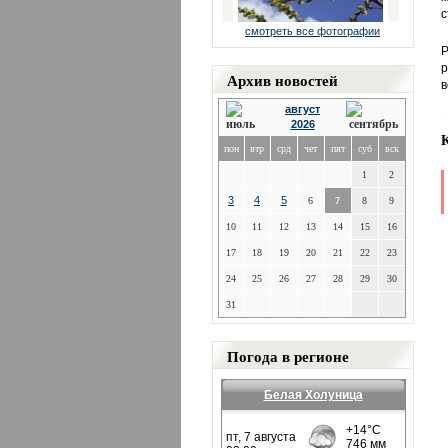
с
смотреть все фотографии
Р
р
Архив новостей
в
август
2026
пон
втр
срд
чет
пят
суб
вск
1
2
3
4
5
6
7
8
9
10
11
12
13
14
15
16
17
18
19
20
21
22
23
24
25
26
27
28
29
30
31
Погода в регионе
Белая Холуница