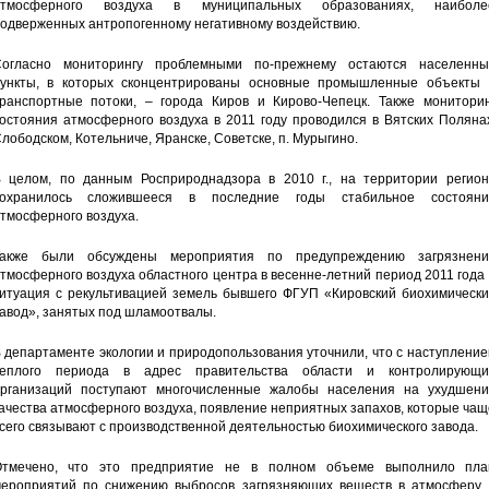
атмосферного воздуха в муниципальных образованиях, наиболе
одверженных антропогенному негативному воздействию.
огласно мониторингу проблемными по-прежнему остаются населенны
ункты, в которых сконцентрированы основные промышленные объекты 
ранспортные потоки, – города Киров и Кирово-Чепецк. Также мониторин
остояния атмосферного воздуха в 2011 году проводился в Вятских Поляна
лободском, Котельниче, Яранске, Советске, п. Мурыгино.
 целом, по данным Росприроднадзора в 2010 г., на территории регион
сохранилось сложившееся в последние годы стабильное состояни
тмосферного воздуха.
акже были обсуждены мероприятия по предупреждению загрязнени
тмосферного воздуха областного центра в весенне-летний период 2011 года
итуация с рекультивацией земель бывшего ФГУП «Кировский биохимически
авод», занятых под шламоотвалы.
 департаменте экологии и природопользования уточнили, что с наступлени
еплого периода в адрес правительства области и контролирующи
рганизаций поступают многочисленные жалобы населения на ухудшени
ачества атмосферного воздуха, появление неприятных запахов, которые ча
сего связывают с производственной деятельностью биохимического завода.
тмечено, что это предприятие не в полном объеме выполнило пла
ероприятий по снижению выбросов загрязняющих веществ в атмосферу 