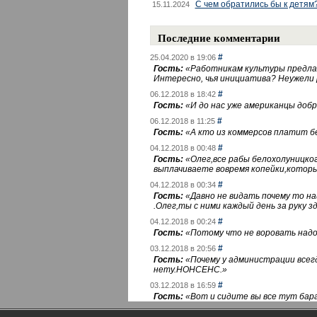
С чем обратились бы к детям
15.11.2024
Последние комментарии
#
25.04.2020 в 19:06
Гость:
«
Работникам культуры предлаг
Интересно, чья инициатива? Неужели
#
06.12.2018 в 18:42
Гость:
«
И до нас уже американцы добра
#
06.12.2018 в 11:25
Гость:
«
А кто из коммерсов платит 
#
04.12.2018 в 00:48
Гость:
«
Олег,все рабы белохолуницко
выплачиваете вовремя копейки,котор
#
04.12.2018 в 00:34
Гость:
«
Давно не видать почему то 
.Олег,ты с ними каждый день за руку зд
#
04.12.2018 в 00:24
Гость:
«
Потому что не воровать надо 
#
03.12.2018 в 20:56
Гость:
«
Почему у администрации всегд
нету.НОНСЕНС.
»
#
03.12.2018 в 16:59
Гость:
«
Вот и сидите вы все тут бара