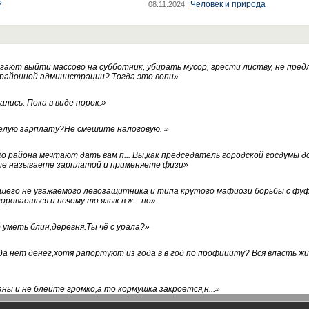
?
Человек и природа
08.11.2024
ают выйти массово на субботник, убирать мусор, грести листву, не пред
 районной администрации? Тогда это вопи
»
лись. Пока в виде норок.
»
белую зарплату?Не смешите налоговую.
»
го района мечтают дать вам п... Вы,как председатель городской госдумы 
ые называете зарплатой и применяете физи
»
нашего не уважаемого левозащитника и типа крутого мафиози борьбы с 
ороваешься и почему то язык в ж... по
»
уметь блин,деревня.Ты чё с урала?
»
а нет денег,хотя рапортуют из года в в год по профициту? Вся власть жи
ны и не блейте громко,а то кормушка закроется,н...
»