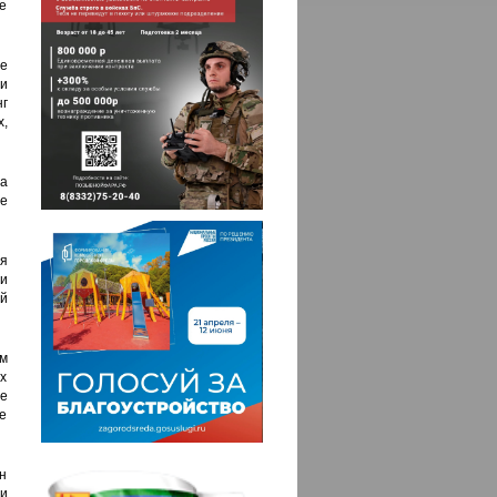
е
е
и
г
х,
а
е
я
 и
й
ем
х
е
ще
н
и