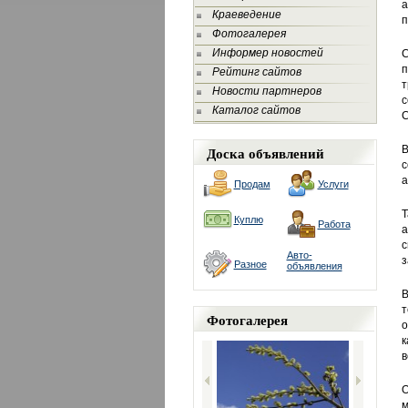
Краеведение
п
Фотогалерея
Информер новостей
С
п
Рейтинг сайтов
т
Новости партнеров
с
Каталог сайтов
С
Доска объявлений
В
а
Продам
Услуги
Т
Куплю
Работа
а
с
Авто-
з
Разное
объявления
В
т
Фотогалерея
о
к
в
О
м