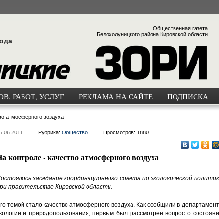
Общественная газета
Белохолуницкого района Кировской области
года
В, РАБОТ, УСЛУГ
РЕКЛАМА НА САЙТЕ
ПОДПИСКА
тво атмосферного воздуха
5.06.2011
Рубрика:
Общество
Просмотров: 1880
На контроле - качество атмосферного воздуха
остоялось заседание координационного совета по экологической политик
ри правительстве Кировской области.
го темой стало качество атмосферного воздуха. Как сообщили в департамен
кологии и природопользования, первым был рассмотрен вопрос о состояни