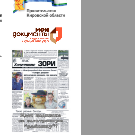
и
о
ь