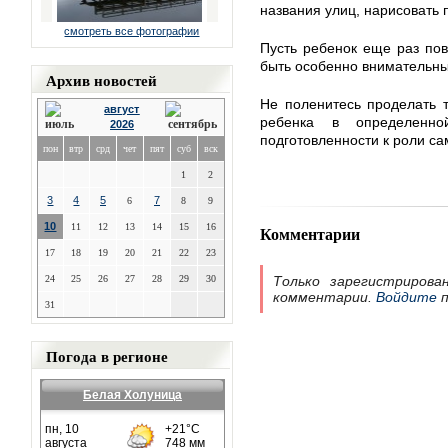
названия улиц, нарисовать
смотреть все фотографии
Пусть ребенок еще раз пов
быть особенно внимательн
Архив новостей
Не поленитесь проделать т
август
ребенка в определенно
2026
подготовленности к роли са
пон
втр
срд
чет
пят
суб
вск
1
2
3
4
5
7
6
8
9
10
11
12
13
14
15
16
Комментарии
17
18
19
20
21
22
23
24
25
26
27
28
29
30
Только зарегистрирова
комментарии.
Войдите
п
31
Погода в регионе
Белая Холуница