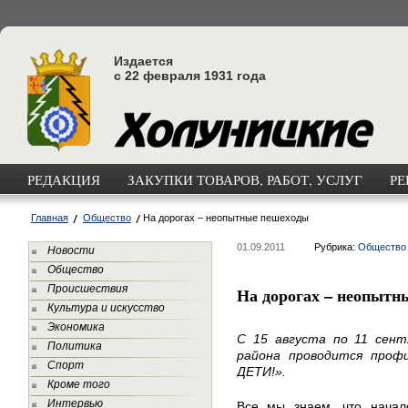
Издается
с 22 февраля 1931 года
РЕДАКЦИЯ
ЗАКУПКИ ТОВАРОВ, РАБОТ, УСЛУГ
РЕ
Главная
Общество
На дорогах – неопытные пешеходы
01.09.2011
Рубрика:
Общество
Новости
Общество
Происшествия
На дорогах – неопытн
Культура и искусство
Экономика
С 15 августа по 11 сент
Политика
района проводится проф
Спорт
ДЕТИ!».
Кроме того
Интервью
Все мы знаем, что начал