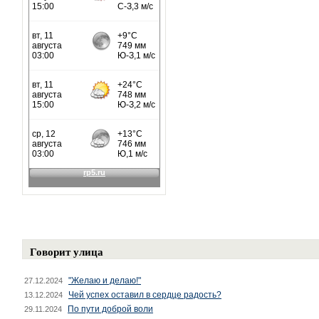
Говорит улица
"Желаю и делаю!"
27.12.2024
Чей успех оставил в сердце радость?
13.12.2024
По пути доброй воли
29.11.2024