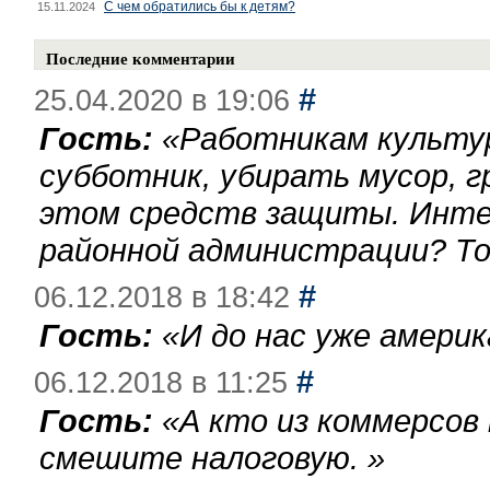
С чем обратились бы к детям?
15.11.2024
Последние комментарии
#
25.04.2020 в 19:06
Гость:
«
Работникам культу
субботник, убирать мусор, г
этом средств защиты. Инте
районной администрации? То
#
06.12.2018 в 18:42
Гость:
«
И до нас уже америк
#
06.12.2018 в 11:25
Гость:
«
А кто из коммерсов
смешите налоговую.
»