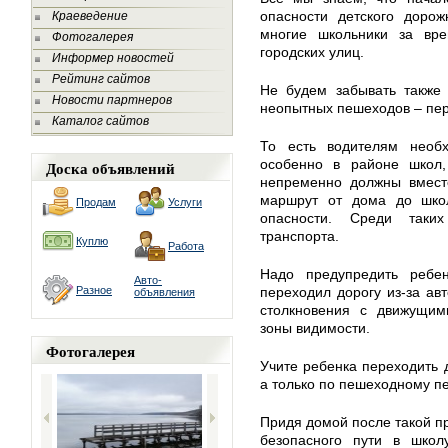
опасности детского дорож
Краеведение
многие школьники за вре
Фотогалерея
городских улиц.
Информер новостей
Рейтинг сайтов
Не будем забывать также
Новости партнеров
неопытных пешеходов – пер
Каталог сайтов
То есть водителям необ
особенно в районе школ,
Доска объявлений
непременно должны вмест
маршрут от дома до шко
Продам
Услуги
опасности. Среди таки
транспорта.
Куплю
Работа
Надо предупредить ребе
Авто-
Разное
переходил дорогу из-за авт
объявления
столкновения с движущим
зоны видимости.
Фотогалерея
Учите ребенка переходить 
а только по пешеходному п
Придя домой после такой пр
безопасного пути в школ