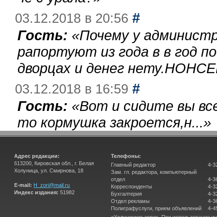
#
03.12.2018 в 20:56
Гость:
«
Почему у администр
рапортуют из года в в год п
дворцах и денег нету.НОНСЕ
#
03.12.2018 в 16:59
Гость:
«
Вот и сидите вы вс
то кормушка закроется,н...
»
Адрес редакции:
Телефоны:
613200, Кировская обл., г. Белая
Главный редактор
4-3
Холуница, ул. Смирнова, 18
Зам. гл. редактора, компьютерный
отдел
4-3
E-mail:
H_zori@mail.ru
Корреспонденты
4-3
Индекс издания:
51982
Бухгалтерия
4-3
Отдел рекламы
4-3
Полиграфуслуги, прием объявлений
4-4