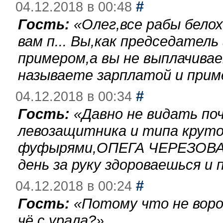
#
04.12.2018 в 00:48
Гость:
«
Олег,все рабы бело
вам п... Вы,как председател
примером,а вы не выплачива
называете зарплатой и при
#
04.12.2018 в 00:34
Гость:
«
Давно не видать по
левозащитника и типа круто
фуфырями,ОПЕГА ЧЕРЕЗОВА-
день за руку здороваешься и п
#
04.12.2018 в 00:24
Гость:
«
Потому что не воро
чё с урала?
»