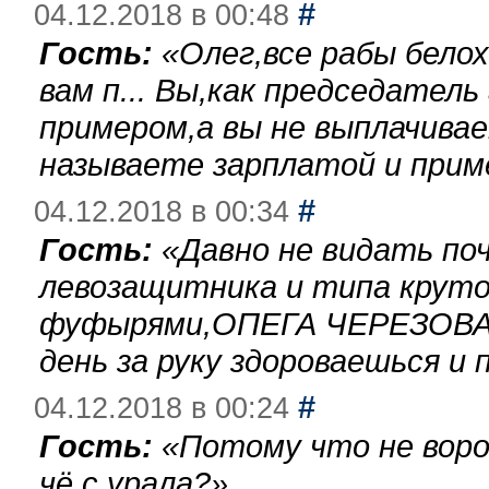
#
04.12.2018 в 00:48
Гость:
«
Олег,все рабы бело
вам п... Вы,как председател
примером,а вы не выплачива
называете зарплатой и при
#
04.12.2018 в 00:34
Гость:
«
Давно не видать по
левозащитника и типа круто
фуфырями,ОПЕГА ЧЕРЕЗОВА-
день за руку здороваешься и п
#
04.12.2018 в 00:24
Гость:
«
Потому что не воро
чё с урала?
»