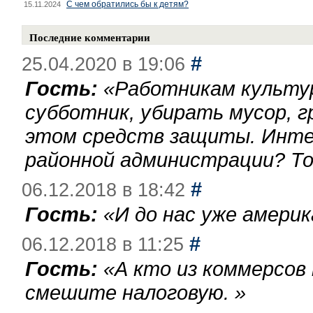
С чем обратились бы к детям?
15.11.2024
Последние комментарии
#
25.04.2020 в 19:06
Гость:
«
Работникам культу
субботник, убирать мусор, г
этом средств защиты. Инте
районной администрации? То
#
06.12.2018 в 18:42
Гость:
«
И до нас уже америк
#
06.12.2018 в 11:25
Гость:
«
А кто из коммерсов
смешите налоговую.
»