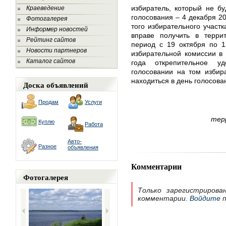
избиратель, который не б
Краеведение
голосования – 4 декабря 2
Фотогалерея
того избирательного участк
Информер новостей
вправе получить в терри
Рейтинг сайтов
период с 19 октября по 1
Новости партнеров
избирательной комиссии в
Каталог сайтов
года открепительное у
голосовании на том избир
находиться в день голосова
Доска объявлений
Продам
Услуги
тер
Куплю
Работа
Авто-
Разное
объявления
Комментарии
Фотогалерея
Только зарегистрирова
комментарии.
Войдите
п