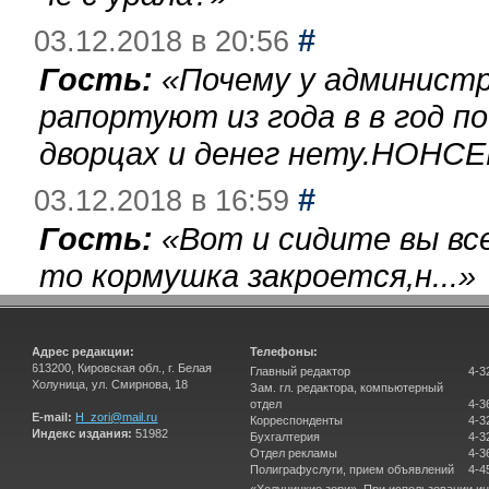
#
03.12.2018 в 20:56
Гость:
«
Почему у администр
рапортуют из года в в год п
дворцах и денег нету.НОНСЕ
#
03.12.2018 в 16:59
Гость:
«
Вот и сидите вы вс
то кормушка закроется,н...
»
Адрес редакции:
Телефоны:
613200, Кировская обл., г. Белая
Главный редактор
4-3
Холуница, ул. Смирнова, 18
Зам. гл. редактора, компьютерный
отдел
4-3
E-mail:
H_zori@mail.ru
Корреспонденты
4-3
Индекс издания:
51982
Бухгалтерия
4-3
Отдел рекламы
4-3
Полиграфуслуги, прием объявлений
4-4