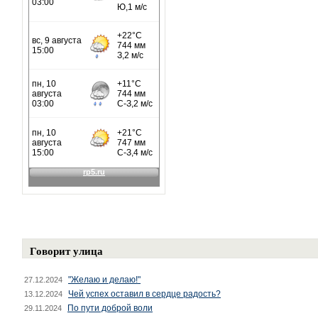
Говорит улица
"Желаю и делаю!"
27.12.2024
Чей успех оставил в сердце радость?
13.12.2024
По пути доброй воли
29.11.2024