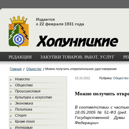
Издается
с 22 февраля 1931 года
РЕДАКЦИЯ
ЗАКУПКИ ТОВАРОВ, РАБОТ, УСЛУГ
РЕ
Главная
Общество
Можно получить открепительное удостоверение
15.10.2011
Рубрика:
Общество
Новости
Общество
Происшествия
Можно получить откре
Культура и искусство
Экономика
В соответствии с частью
Политика
18.05.2005 № 51-ФЗ (ред.
Спорт
Государственной Думы 
Кроме того
Федерации»
Интервью