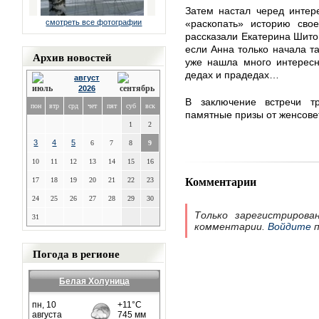
Затем настал черед интер
смотреть все фотографии
«раскопать» историю свое
рассказали Екатерина Шито
если Анна только начала та
Архив новостей
уже нашла много интересн
дедах и прадедах…
август
2026
В заключение встречи т
пон
втр
срд
чет
пят
суб
вск
памятные призы от женсове
1
2
3
4
5
6
7
8
9
10
11
12
13
14
15
16
Комментарии
17
18
19
20
21
22
23
24
25
26
27
28
29
30
Только зарегистрирова
31
комментарии.
Войдите
п
Погода в регионе
Белая Холуница