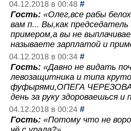
#
04.12.2018 в 00:48
Гость:
«
Олег,все рабы бело
вам п... Вы,как председател
примером,а вы не выплачива
называете зарплатой и при
#
04.12.2018 в 00:34
Гость:
«
Давно не видать по
левозащитника и типа круто
фуфырями,ОПЕГА ЧЕРЕЗОВА-
день за руку здороваешься и п
#
04.12.2018 в 00:24
Гость:
«
Потому что не воро
чё с урала?
»