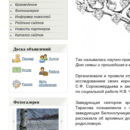
Краеведение
Фотогалерея
Информер новостей
Рейтинг сайтов
Новости партнеров
Каталог сайтов
Доска объявлений
Продам
Услуги
Так называлась научно-пра
Дню семьи и прошедшая в 
Куплю
Работа
Организовали и провели эт
исследованием своих корн
Авто-
Разное
объявления
С.Ф. Сорокожердьева и за
по социальной работе Н.В. 
Фотогалерея
Заведующая сектором кр
Тарасова познакомила с 
заведующая Белохолуницки
рассказала об архивных до
родословную.