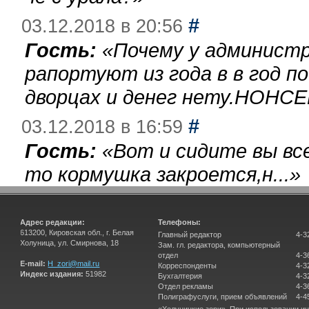
#
03.12.2018 в 20:56
Гость:
«
Почему у администр
рапортуют из года в в год п
дворцах и денег нету.НОНСЕ
#
03.12.2018 в 16:59
Гость:
«
Вот и сидите вы вс
то кормушка закроется,н...
»
Адрес редакции:
Телефоны:
613200, Кировская обл., г. Белая
Главный редактор
4-3
Холуница, ул. Смирнова, 18
Зам. гл. редактора, компьютерный
отдел
4-3
E-mail:
H_zori@mail.ru
Корреспонденты
4-3
Индекс издания:
51982
Бухгалтерия
4-3
Отдел рекламы
4-3
Полиграфуслуги, прием объявлений
4-4