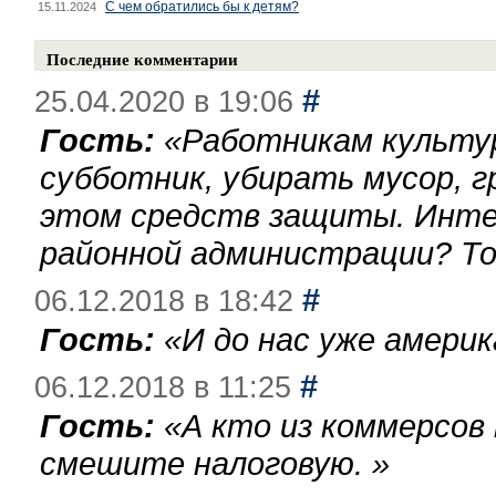
С чем обратились бы к детям?
15.11.2024
Последние комментарии
#
25.04.2020 в 19:06
Гость:
«
Работникам культу
субботник, убирать мусор, г
этом средств защиты. Инте
районной администрации? То
#
06.12.2018 в 18:42
Гость:
«
И до нас уже америк
#
06.12.2018 в 11:25
Гость:
«
А кто из коммерсов
смешите налоговую.
»