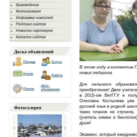
Краеведение
Фотогалерея
Информер новостей
Рейтинг сайтов
Новости партнеров
Каталог сайтов
Доска объявлений
Продам
Услуги
В этом году в коллектив 
новых педагога.
Куплю
Работа
Для сельского образова
Авто-
Разное
приобретение! Двое учител
объявления
в 2015-ом ВятГГУ и полу
Олеговна Костылева уже 
русский язык в родной школ
Фотогалерея
таких планов не строила,
(учитель химии и биологии
душе!
Экзамен, который ежедневно