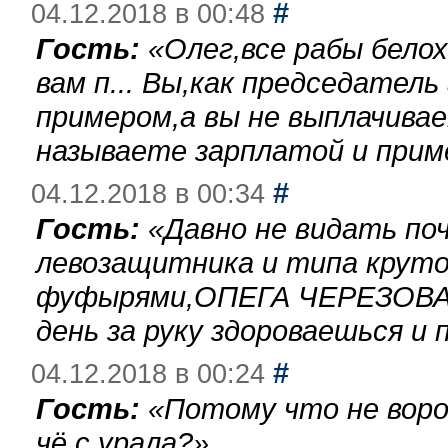
#
04.12.2018 в 00:48
Гость:
«
Олег,все рабы бело
вам п... Вы,как председател
примером,а вы не выплачива
называете зарплатой и при
#
04.12.2018 в 00:34
Гость:
«
Давно не видать по
левозащитника и типа круто
фуфырями,ОПЕГА ЧЕРЕЗОВА-
день за руку здороваешься и п
#
04.12.2018 в 00:24
Гость:
«
Потому что не воро
чё с урала?
»