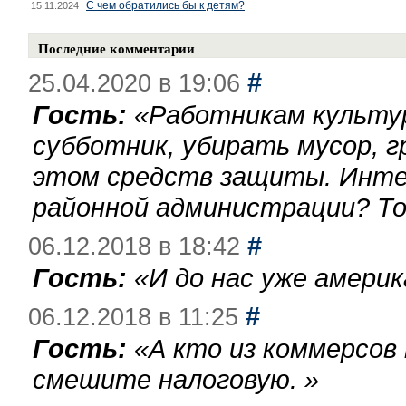
С чем обратились бы к детям?
15.11.2024
Последние комментарии
#
25.04.2020 в 19:06
Гость:
«
Работникам культу
субботник, убирать мусор, г
этом средств защиты. Инте
районной администрации? То
#
06.12.2018 в 18:42
Гость:
«
И до нас уже америк
#
06.12.2018 в 11:25
Гость:
«
А кто из коммерсов
смешите налоговую.
»