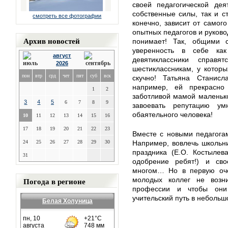
своей педагогической дея
собственные силы, так и с
смотреть все фотографии
конечно, зависит от самог
опытных педагогов и руково
Архив новостей
понимает! Так, общими 
уверенность в себе ка
август
девятиклассники спра
2026
шестиклассникам, у которы
пон
втр
срд
чет
пят
суб
вск
скучно! Татьяна Станисл
например, ей прекрасн
1
2
заботливой мамой маленько
3
4
5
6
7
8
9
завоевать репутацию у
обаятельного человека!
10
11
12
13
14
15
16
17
18
19
20
21
22
23
Вместе с новыми педагога
24
25
26
27
28
29
30
Например, вовлечь школьни
праздника (Е.О. Костылев
31
одобрение ребят!) и св
многом… Но в первую очер
Погода в регионе
молодых коллег не возни
профессии и чтобы они
учительский путь в небольш
Белая Холуница