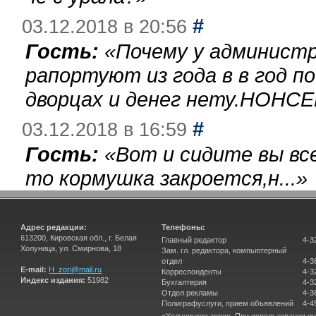
#
03.12.2018 в 20:56
Гость:
«
Почему у администр
рапортуют из года в в год п
дворцах и денег нету.НОНСЕ
#
03.12.2018 в 16:59
Гость:
«
Вот и сидите вы вс
то кормушка закроется,н...
»
Адрес редакции:
Телефоны:
613200, Кировская обл., г. Белая
Главный редактор
4-3
Холуница, ул. Смирнова, 18
Зам. гл. редактора, компьютерный
отдел
4-3
E-mail:
H_zori@mail.ru
Корреспонденты
4-3
Индекс издания:
51982
Бухгалтерия
4-3
Отдел рекламы
4-3
Полиграфуслуги, прием объявлений
4-4