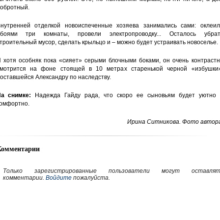
обротный.
нутренней отделкой новоиспеченные хозяева занимались сами: оклеил
боями три комнаты, провели электропроводку... Осталось убрат
троительный мусор, сделать крыльцо и – можно будет устраивать новоселье.
 хотя особняк пока «сияет» серыми блочными боками, он очень контрастн
мотрится на фоне стоящей в 10 метрах старенькой черной «избушки»
оставшейся Александру по наследству.
а снимке:
Надежда Гайду рада, что скоро ее сыновьям будет уютно 
омфортно.
Ирина Ситникова. Фото автора
Комментарии
Только зарегистрированные пользователи могут оставлят
комментарии.
Войдите
пожалуйста.