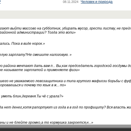
?
Человек и природа
08.11.2024
ают выйти массово на субботник, убирать мусор, грести листву, не пред
 районной администрации? Тогда это вопи
»
лись. Пока в виде норок.
»
белую зарплату?Не смешите налоговую.
»
го района мечтают дать вам п... Вы,как председатель городской госдумы 
ые называете зарплатой и применяете физи
»
нашего не уважаемого левозащитника и типа крутого мафиози борьбы с 
ороваешься и почему то язык в ж... по
»
уметь блин,деревня.Ты чё с урала?
»
а нет денег,хотя рапортуют из года в в год по профициту? Вся власть жи
ны и не блейте громко,а то кормушка закроется,н...
»