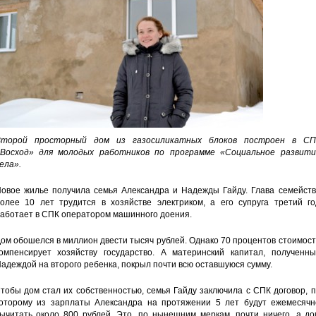
Второй просторный дом из газосиликатных блоков построен в СП
Восход» для молодых работников по программе «Социальное развити
ела».
овое жилье получила семья Александра и Надежды Гайду. Глава семейств
олее 10 лет трудится в хозяйстве электриком, а его супруга третий го
аботает в СПК оператором машинного доения.
ом обошелся в миллион двести тысяч рублей. Однако 70 процентов стоимос
омпенсирует хозяйству государство. А материнский капитал, полученны
адеждой на второго ребенка, покрыл почти всю оставшуюся сумму.
тобы дом стал их собственностью, семья Гайду заключила с СПК договор, 
оторому из зарплаты Александра на протяжении 5 лет будут ежемесячн
ычитать около 800 рублей. Это, по нынешним меркам, почти ничего, а до