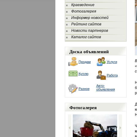
Краеведение
Фотогалерея
Информер новостей
Рейтинг сайтов
Новости партнеров
Каталог сайтов
Доска объявлений
Продам
Услуги
«
с
Куплю
Работа
Н
Авто-
б
Разное
объявления
р
Д
Фотогалерея
к
Н
Ч
к
в