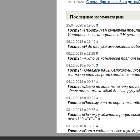
С чем обратились бы к детям
15.11.2024
Последние комментарии
#
25.04.2020 в 19:06
Гость:
«
Работникам культуры предлаг
Интересно, чья инициатива? Неужели
#
06.12.2018 в 18:42
Гость:
«
И до нас уже американцы добра
#
06.12.2018 в 11:25
Гость:
«
А кто из коммерсов платит 
#
04.12.2018 в 00:48
Гость:
«
Олег,все рабы белохолуницко
выплачиваете вовремя копейки,котор
#
04.12.2018 в 00:34
Гость:
«
Давно не видать почему то 
.Олег,ты с ними каждый день за руку зд
#
04.12.2018 в 00:24
Гость:
«
Потому что не воровать надо 
#
03.12.2018 в 20:56
Гость:
«
Почему у администрации всегд
нету.НОНСЕНС.
»
#
03.12.2018 в 16:59
Гость:
«
Вот и сидите вы все тут бара