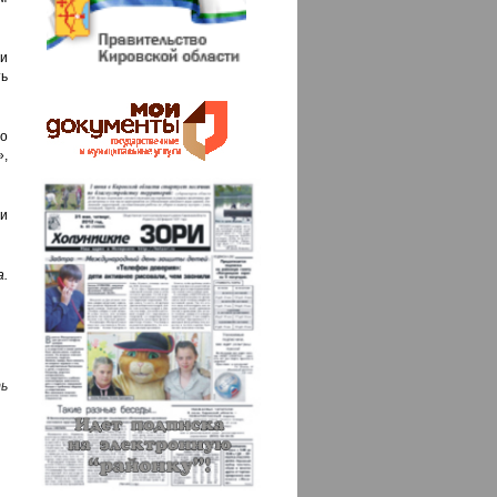
и
ь
о
,
и
.
ь