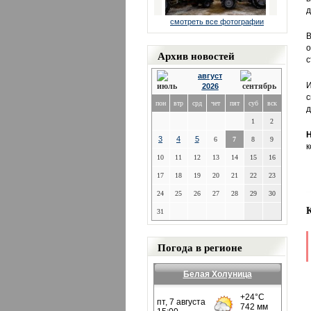
д
смотреть все фотографии
В
о
Архив новостей
с
август
И
2026
с
пон
втр
срд
чет
пят
суб
вск
д
1
2
Н
3
4
5
6
7
8
9
к
10
11
12
13
14
15
16
17
18
19
20
21
22
23
24
25
26
27
28
29
30
31
Погода в регионе
Белая Холуница