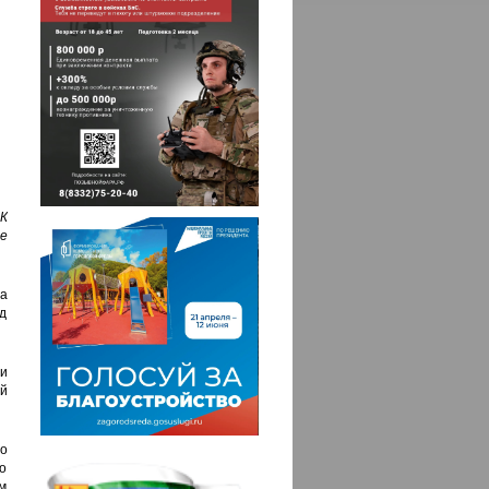
К
е
а
д
ти
й
по
о
м