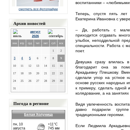
воспитанники – «любимым
смотреть все фотографии
Теперь, спустя пять лет 
Екатерина Ивановна с увере
Архив новостей
– Да, работать с мале
август
приходится отдавать мног
2026
улыбок, неподдельной пре
пон
втр
срд
чет
пят
суб
вск
специальности. Работа с 
поет.
1
2
3
4
5
6
7
8
9
Девушка сразу влилась в
10
11
12
13
14
15
16
благодарит она за пом
Аркадьевну Плешкову. Вме
17
18
19
20
21
22
23
сделали упор на устное н
24
25
26
27
28
29
30
основе русских народных иг
к примеру, сделать одной 
31
колядование, а на занятиях 
Погода в регионе
Видя увлеченность воспита
давно подарили групп
традиционными героями.
Белая Холуница
Если Людмила Аркадьевна