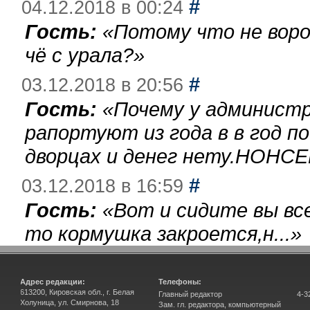
#
04.12.2018 в 00:24
Гость:
«
Потому что не воро
чё с урала?
»
#
03.12.2018 в 20:56
Гость:
«
Почему у администр
рапортуют из года в в год п
дворцах и денег нету.НОНСЕ
#
03.12.2018 в 16:59
Гость:
«
Вот и сидите вы вс
то кормушка закроется,н...
»
Адрес редакции:
Телефоны:
613200, Кировская обл., г. Белая
Главный редактор
4-3
Холуница, ул. Смирнова, 18
Зам. гл. редактора, компьютерный