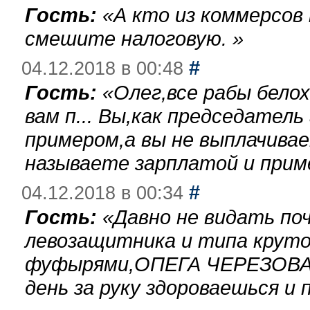
Гость:
«
А кто из коммерсов
смешите налоговую.
»
#
04.12.2018 в 00:48
Гость:
«
Олег,все рабы бело
вам п... Вы,как председател
примером,а вы не выплачива
называете зарплатой и при
#
04.12.2018 в 00:34
Гость:
«
Давно не видать по
левозащитника и типа круто
фуфырями,ОПЕГА ЧЕРЕЗОВА-
день за руку здороваешься и п