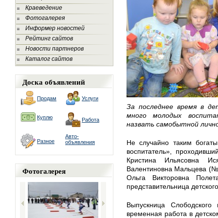
Краеведение
Фотогалерея
Информер новостей
Рейтинг сайтов
Новости партнеров
Каталог сайтов
Доска объявлений
Продам
Услуги
За последнее время в д
много молодых воспита
Куплю
Работа
назвать самобытной личн
Авто-
Разное
Не случайно таким богаты
объявления
воспитатель», проходивши
Кристина Ильясовна И
Валентиновна Мальцева (№ 
Фотогалерея
Ольга Викторовна Пол
представительница детског
Выпускница Слободского 
временная работа в детско