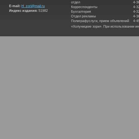
отдел
4-3
E-mail:
H_zori@mail.ru
Корреспонденты
4-3
Индекс издания:
51982
Бухгалтерия
4-3
Отдел рекламы
4-3
Полиграфуслуги, прием объявлений
4-4
«Холуницкие зори». При использовании и