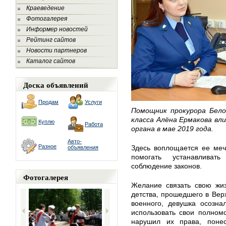
Краеведение
Фотогалерея
Информер новостей
Рейтинг сайтов
Новости партнеров
Каталог сайтов
Доска объявлений
Продам
Услуги
Помощник прокурора Бело
класса Алёна Ермакова вл
Куплю
Работа
органа в мае 2019 года.
Авто-
Разное
Здесь воплощается ее меч
объявления
помогать устанавливат
соблюдение законов.
Фотогалерея
Желание связать свою жиз
детства, прошедшего в Вер
военного, девушка осозна
использовать свои полном
нарушил их права, понес