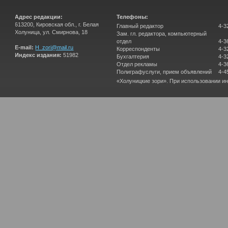
Адрес редакции:
Телефоны:
613200, Кировская обл., г. Белая
Главный редактор
4-3
Холуница, ул. Смирнова, 18
Зам. гл. редактора, компьютерный
отдел
4-3
E-mail:
H_zori@mail.ru
Корреспонденты
4-3
Индекс издания:
51982
Бухгалтерия
4-3
Отдел рекламы
4-3
Полиграфуслуги, прием объявлений
4-4
«Холуницкие зори». При использовании и