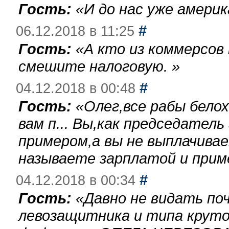
Гость:
«
И до нас уже америк
#
06.12.2018 в 11:25
Гость:
«
А кто из коммерсов
смешите налоговую.
»
#
04.12.2018 в 00:48
Гость:
«
Олег,все рабы бело
вам п... Вы,как председател
примером,а вы не выплачива
называете зарплатой и при
#
04.12.2018 в 00:34
Гость:
«
Давно не видать по
левозащитника и типа круто