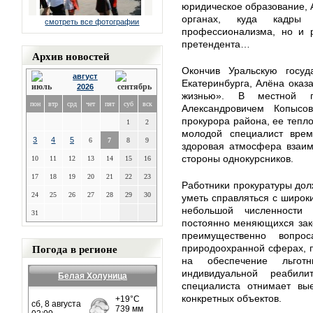
юридическое образование, 
органах, куда кадры
смотреть все фотографии
профессионализма, но и р
претендента…
Архив новостей
Окончив Уральскую госуд
август
Екатеринбурга, Алёна оказ
2026
жизнью». В местной 
пон
втр
срд
чет
пят
суб
вск
Александровичем Копысо
прокурора района, ее тепл
1
2
молодой специалист вре
3
4
5
6
7
8
9
здоровая атмосфера взаим
стороны однокурсников.
10
11
12
13
14
15
16
17
18
19
20
21
22
23
Работники прокуратуры дол
24
25
26
27
28
29
30
уметь справляться с широк
небольшой численности 
31
постоянно меняющихся зак
преимущественно вопро
Погода в регионе
природоохранной сферах, п
на обеспечение льгот
индивидуальной реабил
Белая Холуница
специалиста отнимает вые
конкретных объектов.