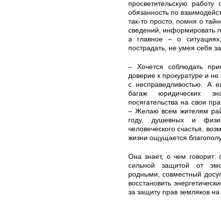
просветительскую работу 
обязанность по взаимодейст
так-то просто, помня о тай
сведений, информировать л
а главное – о ситуациях
пострадать, не умея себя з
– Хочется соблюдать при
доверие к прокуратуре и не
с несправедливостью. А е
багаж юридических зн
посягательства на свои пра
– Желаю всем жителям рай
году, душевных и физи
человеческого счастья, воз
жизни ощущается благополу
Она знает, о чем говорит:
сильной защитой от эм
родными, совместный досуг
восстановить энергетически
за защиту прав земляков на