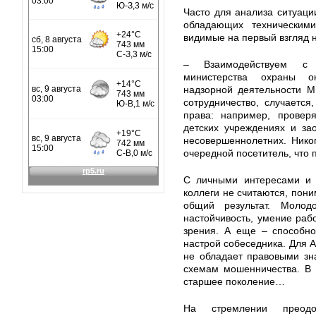
Часто для анализа ситуаци
обладающих техническим
видимые на первый взгляд 
– Взаимодействуем с п
министерства охраны о
надзорной деятельности М
сотрудничество, случается
права: например, провер
детских учреждениях и за
несовершеннолетних. Никог
очередной посетитель, что п
С личными интересами и 
коллеги не считаются, пони
общий результат. Молод
настойчивость, умение рабо
зрения. А еще – способно
настрой собеседника. Для А
не обладает правовыми зн
схемам мошенничества. В 
старшее поколение…
На стремлении преод