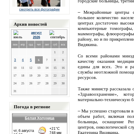
городские больницы, третий
смотреть все фотографии
–
Межрайонные центры с
большее количество насел
Архив новостей
центрах достаточно высок
компьютерные томографы,
август
маммографы, флюорографы,
2026
району, но и по прикреплен
Видякина.
пон
втр
срд
чет
пят
суб
вск
1
2
Со всеми районами минздр
3
4
5
6
7
8
9
качеству оказания медици
едины для всех. Это и ра
10
11
12
13
14
15
16
службы неотложной помощи
17
18
19
20
21
22
23
ресурсов.
24
25
26
27
28
29
30
Также министр рассказала 
31
«Здравоохранение», ко
материально-техническую б
Погода в регионе
–
Мы успешно стартовали в
объем работ, включая по
Белая Холуница
больницы, оснащение Ре
центров, онкологической сл
Екатерина Видякина.