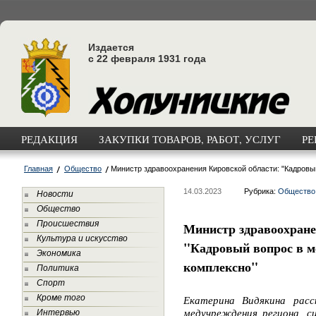
Издается
с 22 февраля 1931 года
РЕДАКЦИЯ
ЗАКУПКИ ТОВАРОВ, РАБОТ, УСЛУГ
РЕ
Главная
Общество
Министр здравоохранения Кировской области: "Кадровы
14.03.2023
Рубрика:
Общество
Новости
Общество
Происшествия
Министр здравоохране
Культура и искусство
"Кадровый вопрос в м
Экономика
комплексно"
Политика
Спорт
Кроме того
Екатерина Видякина расс
Интервью
медучреждения региона, с