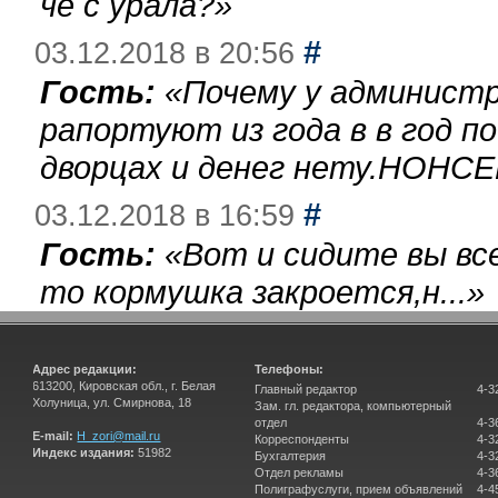
чё с урала?
»
#
03.12.2018 в 20:56
Гость:
«
Почему у администр
рапортуют из года в в год п
дворцах и денег нету.НОНСЕ
#
03.12.2018 в 16:59
Гость:
«
Вот и сидите вы вс
то кормушка закроется,н...
»
Адрес редакции:
Телефоны:
613200, Кировская обл., г. Белая
Главный редактор
4-3
Холуница, ул. Смирнова, 18
Зам. гл. редактора, компьютерный
отдел
4-3
E-mail:
H_zori@mail.ru
Корреспонденты
4-3
Индекс издания:
51982
Бухгалтерия
4-3
Отдел рекламы
4-3
Полиграфуслуги, прием объявлений
4-4