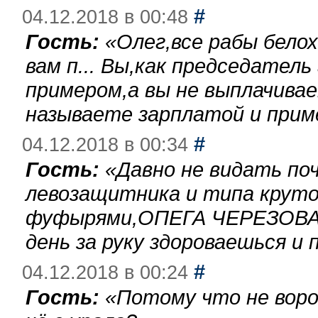
#
04.12.2018 в 00:48
Гость:
«
Олег,все рабы бело
вам п... Вы,как председател
примером,а вы не выплачива
называете зарплатой и при
#
04.12.2018 в 00:34
Гость:
«
Давно не видать по
левозащитника и типа круто
фуфырями,ОПЕГА ЧЕРЕЗОВА-
день за руку здороваешься и п
#
04.12.2018 в 00:24
Гость:
«
Потому что не воро