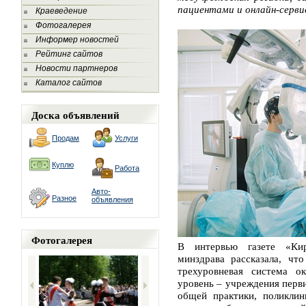
пациентами и онлайн-сервис
Краеведение
Фотогалерея
Информер новостей
Рейтинг сайтов
Новости партнеров
Каталог сайтов
Доска объявлений
Продам
Услуги
Куплю
Работа
Авто-
Разное
объявления
Фотогалерея
В интервью газете «Кир
минздрава рассказала, чт
трехуровневая система о
уровень – учреждения перви
общей практики, поликли