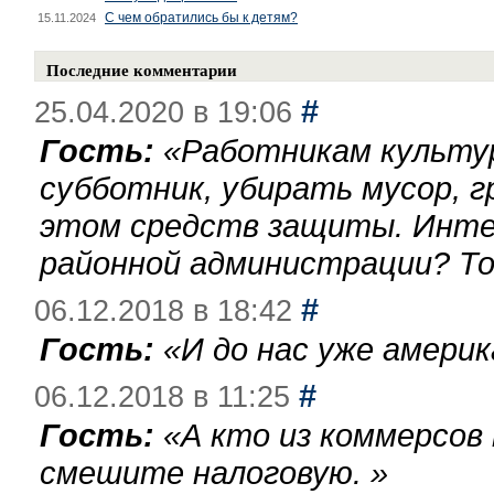
С чем обратились бы к детям?
15.11.2024
Последние комментарии
#
25.04.2020 в 19:06
Гость:
«
Работникам культу
субботник, убирать мусор, г
этом средств защиты. Инте
районной администрации? То
#
06.12.2018 в 18:42
Гость:
«
И до нас уже америк
#
06.12.2018 в 11:25
Гость:
«
А кто из коммерсов
смешите налоговую.
»