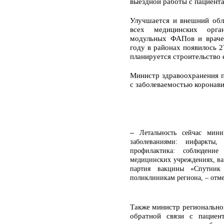
выездной работы с пациент
Улучшается и внешний обл
всех медицинских орга
модульных ФАПов и враче
году в районах появилось 2
планируется строительство
Министр здравоохранения 
с заболеваемостью коронави
–
Летальность сейчас мин
заболеваниями: инфаркты,
профилактика: соблюдени
медицинских учреждениях, ва
партия вакцины «Спутник
поликлиникам региона, – отм
Также министр региональног
обратной связи с пацие