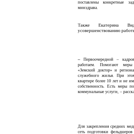
поставлены конкретные зад
минздрава.
Также Екатерина Ви
усовершенствованию работы
–
Первоочередной – кадро
работаем. Помогают меры 
«Земский доктор» и региона
служебного жилья. При это
квартире более 10 лет и не и
собственность. Есть меры п
коммунальные услуги, – расск
Для закрепления средних мед
сеть подготовки фельдшеров