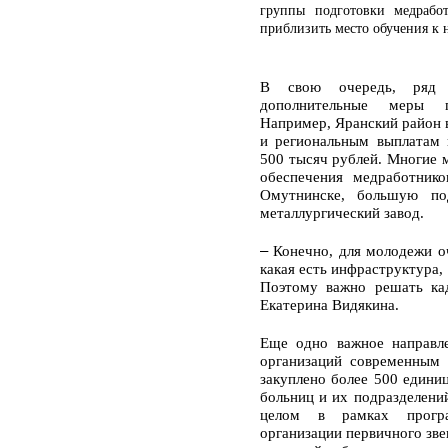
группы подготовки медработ
приблизить место обучения к 
В свою очередь, ряд м
дополнительные меры п
Например, Яранский район
и региональным выплатам 
500 тысяч рублей. Многие 
обеспечения медработник
Омутнинске, большую по
металлургический завод.
–
Конечно, для молодежи оч
какая есть инфраструктура, 
Поэтому важно решать кад
Екатерина Видякина.
Еще одно важное направл
организаций современным 
закуплено более 500 едини
больниц и их подразделений
целом в рамках прогр
организации первичного зве