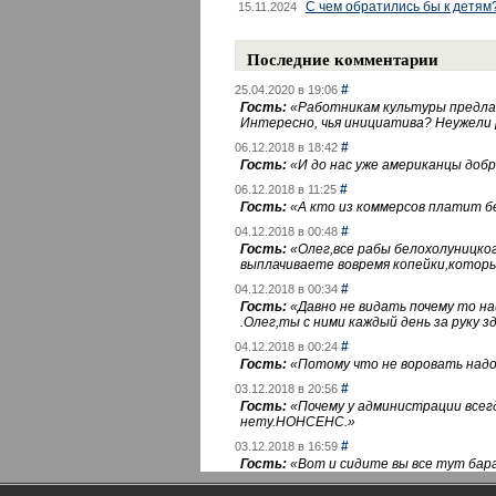
С чем обратились бы к детям
15.11.2024
Последние комментарии
#
25.04.2020 в 19:06
Гость:
«
Работникам культуры предлаг
Интересно, чья инициатива? Неужели
#
06.12.2018 в 18:42
Гость:
«
И до нас уже американцы добра
#
06.12.2018 в 11:25
Гость:
«
А кто из коммерсов платит 
#
04.12.2018 в 00:48
Гость:
«
Олег,все рабы белохолуницко
выплачиваете вовремя копейки,котор
#
04.12.2018 в 00:34
Гость:
«
Давно не видать почему то 
.Олег,ты с ними каждый день за руку зд
#
04.12.2018 в 00:24
Гость:
«
Потому что не воровать надо 
#
03.12.2018 в 20:56
Гость:
«
Почему у администрации всегд
нету.НОНСЕНС.
»
#
03.12.2018 в 16:59
Гость:
«
Вот и сидите вы все тут бара