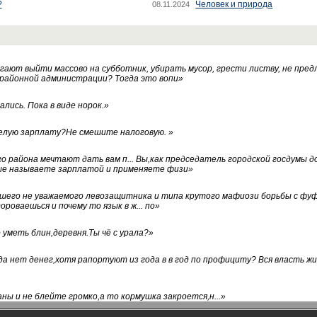
?
Человек и природа
08.11.2024
ают выйти массово на субботник, убирать мусор, грести листву, не пред
 районной администрации? Тогда это вопи
»
лись. Пока в виде норок.
»
белую зарплату?Не смешите налоговую.
»
го района мечтают дать вам п... Вы,как председатель городской госдумы 
ые называете зарплатой и применяете физи
»
нашего не уважаемого левозащитника и типа крутого мафиози борьбы с 
ороваешься и почему то язык в ж... по
»
уметь блин,деревня.Ты чё с урала?
»
а нет денег,хотя рапортуют из года в в год по профициту? Вся власть жи
ны и не блейте громко,а то кормушка закроется,н...
»