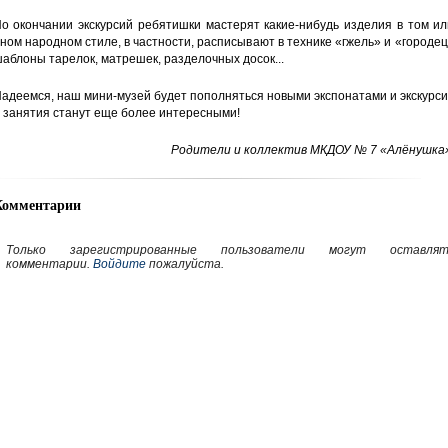
о окончании экскурсий ребятишки мастерят какие-нибудь изделия в том и
ном народном стиле, в частности, расписывают в технике «гжель» и «городе
аблоны тарелок, матрешек, разделочных досок...
адеемся, наш мини-музей будет пополняться новыми экспонатами и экскурс
 занятия станут еще более интересными!
Родители и коллектив МКДОУ № 7 «Алёнушка»
Комментарии
Только зарегистрированные пользователи могут оставлят
комментарии.
Войдите
пожалуйста.