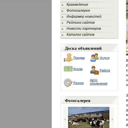
Краеведение
Фотогалерея
Информер новостей
Рейтинг сайтов
Новости партнеров
Каталог сайтов
Доска объявлений
Продам
Услуги
Куплю
х
Работа
н
и
Авто-
Разное
объявления
э
З
Фотогалерея
к
э
д
к
п
д