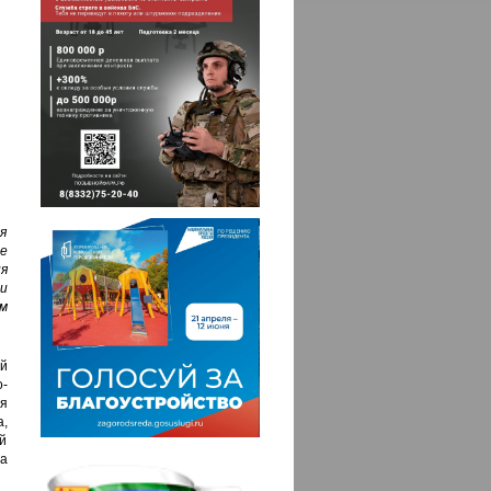
я
е
я
и
м
й
о-
ля
,
й
та