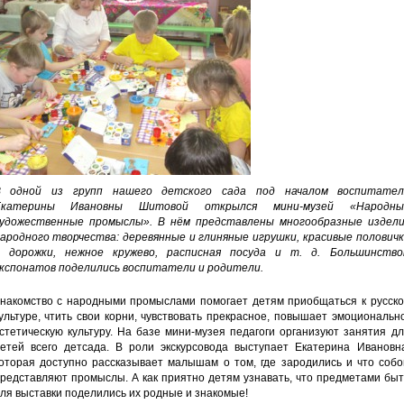
В одной из групп нашего детского сада под началом воспитател
Екатерины Ивановны Шитовой открылся мини-музей «Народны
удожественные промыслы». В нём представлены многообразные издели
ародного творчества: деревянные и глиняные игрушки, красивые половичк
 дорожки, нежное кружево, расписная посуда и т. д. Большинство
кспонатов поделились воспитатели и родители.
накомство с народными промыслами помогает детям приобщаться к русско
ультуре, чтить свои корни, чувствовать прекрасное, повышает эмоциональн
стетическую культуру. На базе мини-музея педагоги организуют занятия д
етей всего детсада. В роли экскурсовода выступает Екатерина Ивановна
оторая доступно рассказывает малышам о том, где зародились и что собо
редставляют промыслы. А как приятно детям узнавать, что предметами бы
ля выставки поделились их родные и знакомые!