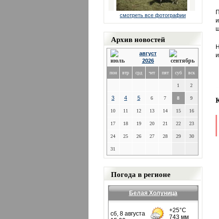
П
смотреть все фотографии
и
ш
Архив новостей
Н
август
и
2026
пон
втр
срд
чет
пят
суб
вск
1
2
3
4
5
6
7
8
9
10
11
12
13
14
15
16
17
18
19
20
21
22
23
24
25
26
27
28
29
30
31
Погода в регионе
Белая Холуница