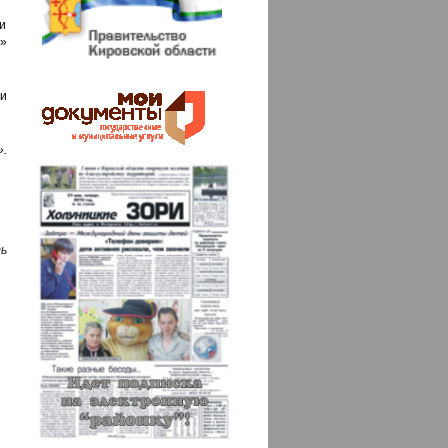
ли
ц»
ии
.
ь