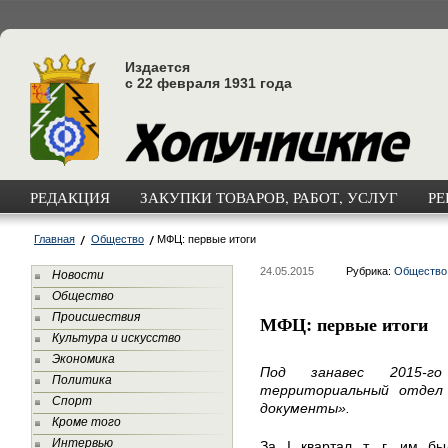
Издается
с 22 февраля 1931 года
РЕДАКЦИЯ
ЗАКУПКИ ТОВАРОВ, РАБОТ, УСЛУГ
РЕ
Главная
Общество
МФЦ: первые итоги
24.05.2015
Рубрика:
Общество
Новости
Общество
Происшествия
МФЦ: первые итоги
Культура и искусство
Экономика
Под занавес 2015-г
Политика
территориальный отдел
Спорт
документы».
Кроме того
Интервью
За I квартал т. г. им бы