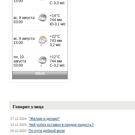
Говорит улица
"Желаю и делаю!"
27.12.2024
Чей успех оставил в сердце радость?
13.12.2024
По пути доброй воли
29.11.2024