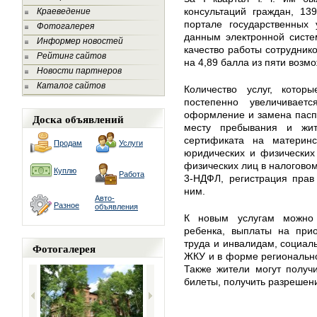
консультаций граждан, 13
Краеведение
портале государственных 
Фотогалерея
данным электронной систе
Информер новостей
качество работы сотрудник
Рейтинг сайтов
на 4,89 балла из пяти возм
Новости партнеров
Каталог сайтов
Количество услуг, кото
постепенно увеличивает
оформление и замена паспо
Доска объявлений
месту пребывания и жит
сертификата на материнс
Продам
Услуги
юридических и физических 
физических лиц в налогово
Куплю
Работа
3-НДФЛ, регистрация прав
ним.
Авто-
Разное
объявления
К новым услугам можно 
ребенка, выплаты на прио
труда и инвалидам, социал
Фотогалерея
ЖКУ и в форме региональног
Также жители могут получ
билеты, получить разрешени