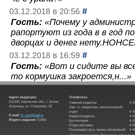
#
03.12.2018 в 20:56
Гость:
«
Почему у администр
рапортуют из года в в год п
дворцах и денег нету.НОНСЕ
#
03.12.2018 в 16:59
Гость:
«
Вот и сидите вы вс
то кормушка закроется,н...
»
Адрес редакции:
Телефоны:
613200, Кировская обл., г. Белая
Главный редактор
4-3
Холуница, ул. Смирнова, 18
Зам. гл. редактора, компьютерный
отдел
4-3
E-mail:
H_zori@mail.ru
Корреспонденты
4-3
Индекс издания:
51982
Бухгалтерия
4-3
Отдел рекламы
4-3
Полиграфуслуги, прием объявлений
4-4