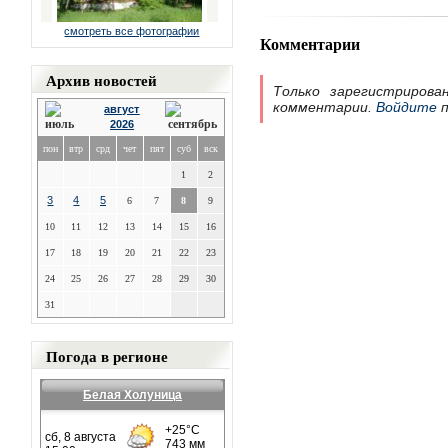
смотреть все фотографии
Комментарии
Архив новостей
Только зарегистрирова
комментарии.
Войдите
п
август
2026
пон
втр
срд
чет
пят
суб
вск
1
2
3
4
5
6
7
8
9
10
11
12
13
14
15
16
17
18
19
20
21
22
23
24
25
26
27
28
29
30
31
Погода в регионе
Белая Холуница