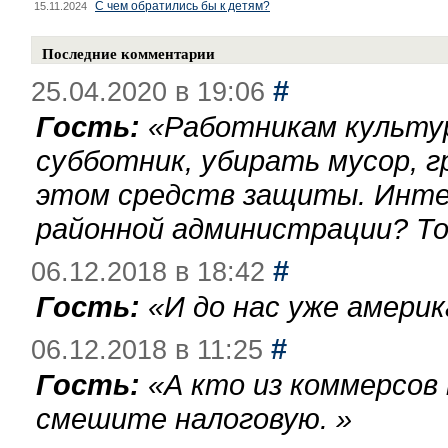
С чем обратились бы к детям?
15.11.2024
Последние комментарии
#
25.04.2020 в 19:06
Гость:
«
Работникам культу
субботник, убирать мусор, г
этом средств защиты. Инте
районной администрации? То
#
06.12.2018 в 18:42
Гость:
«
И до нас уже америк
#
06.12.2018 в 11:25
Гость:
«
А кто из коммерсов
смешите налоговую.
»