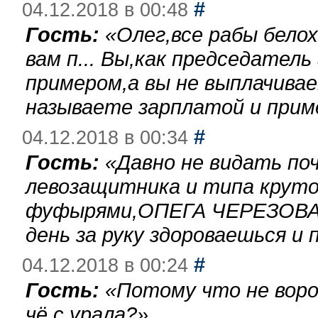
#
04.12.2018 в 00:48
Гость:
«
Олег,все рабы бело
вам п... Вы,как председател
примером,а вы не выплачива
называете зарплатой и при
#
04.12.2018 в 00:34
Гость:
«
Давно не видать по
левозащитника и типа круто
фуфырями,ОПЕГА ЧЕРЕЗОВА-
день за руку здороваешься и п
#
04.12.2018 в 00:24
Гость:
«
Потому что не воро
чё с урала?
»