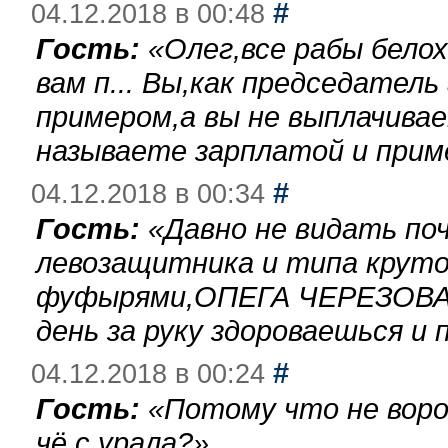
#
04.12.2018 в 00:48
Гость:
«
Олег,все рабы бело
вам п... Вы,как председател
примером,а вы не выплачива
называете зарплатой и при
#
04.12.2018 в 00:34
Гость:
«
Давно не видать по
левозащитника и типа круто
фуфырями,ОПЕГА ЧЕРЕЗОВА-
день за руку здороваешься и п
#
04.12.2018 в 00:24
Гость:
«
Потому что не воро
чё с урала?
»