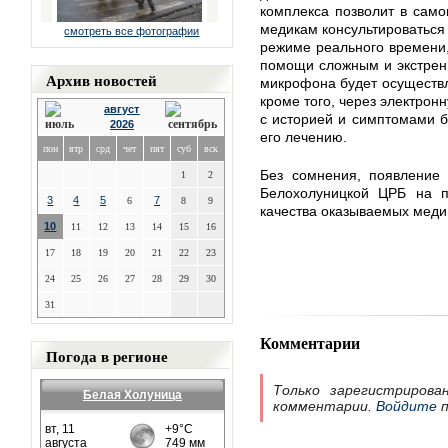
комплекса позволит в сам
медикам консультироваться
смотреть все фотографии
режиме реального времени,
помощи сложным и экстрен
Архив новостей
микрофона будет осуществл
кроме того, через электрон
август
с историей и симптомами б
2026
его лечению.
пон
втр
срд
чет
пят
суб
вск
Без сомнения, появление
1
2
Белохолуницкой ЦРБ на 
3
4
5
7
6
8
9
качества оказываемых медиц
10
11
12
13
14
15
16
17
18
19
20
21
22
23
24
25
26
27
28
29
30
31
Комментарии
Погода в регионе
Только зарегистрирова
Белая Холуница
комментарии.
Войдите
п