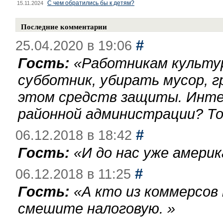
С чем обратились бы к детям?
15.11.2024
Последние комментарии
#
25.04.2020 в 19:06
Гость:
«
Работникам культу
субботник, убирать мусор, г
этом средств защиты. Инте
районной администрации? То
#
06.12.2018 в 18:42
Гость:
«
И до нас уже америк
#
06.12.2018 в 11:25
Гость:
«
А кто из коммерсов
смешите налоговую.
»