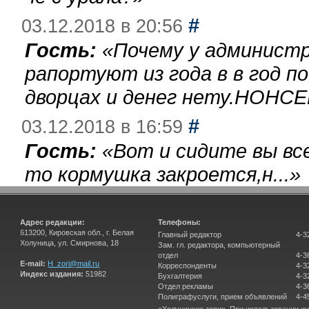
#
03.12.2018 в 20:56
Гость:
«
Почему у администр
рапортуют из года в в год п
дворцах и денег нету.НОНСЕ
#
03.12.2018 в 16:59
Гость:
«
Вот и сидите вы вс
то кормушка закроется,н...
»
Адрес редакции:
Телефоны:
613200, Кировская обл., г. Белая
Главный редактор
4-3
Холуница, ул. Смирнова, 18
Зам. гл. редактора, компьютерный
отдел
4-3
E-mail:
H_zori@mail.ru
Корреспонденты
4-3
Индекс издания:
51982
Бухгалтерия
4-3
Отдел рекламы
4-3
Полиграфуслуги, прием объявлений
4-4