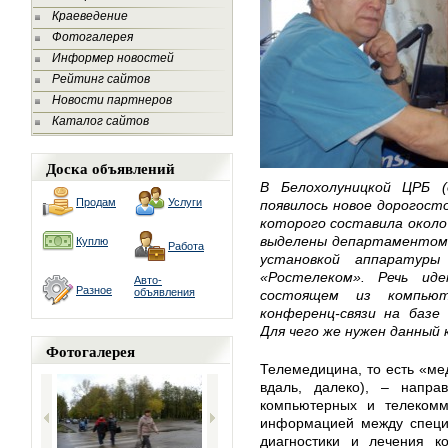
Краеведение
Фотогалерея
Информер новостей
Рейтинг сайтов
Новости партнеров
Каталог сайтов
Доска объявлений
В Белохолуницкой ЦРБ (
Продам
Услуги
появилось новое дорогост
которого составила около
выделены департаментом з
Куплю
Работа
установкой аппаратуры
«Ростелеком». Речь ид
Авто-
Разное
объявления
состоящем из компьют
конференц-связи на баз
Для чего же нужен данный 
Фотогалерея
Телемедицина, то есть «мед
вдаль, далеко), – напра
компьютерных и телекомм
информацией между специ
диагностики и лечения ко