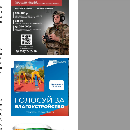
а
ы
ю
 а
и.
 а
м.
 с
и
.
з
е
л
й,
й,
»,
в