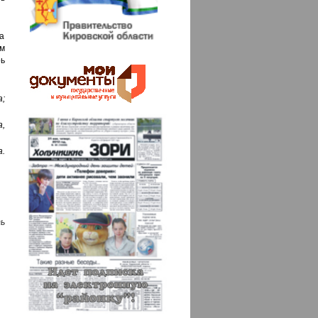
а
м
рь
а;
а,
а.
ь