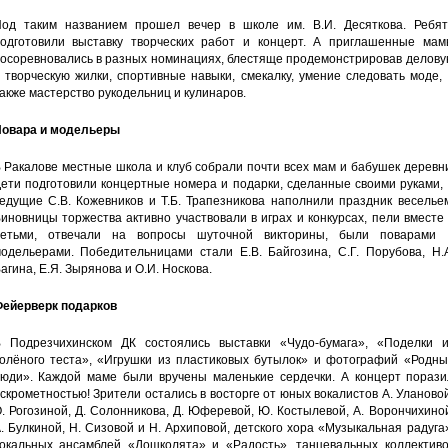
од таким названием прошел вечер в школе им. В.И. Десяткова. Ребят
одготовили выставку творческих работ и концерт. А приглашенные мам
осоревновались в разных номинациях, блестяще продемонстрировав делову
 творческую жилки, спортивные навыки, смекалку, умение следовать моде,
акже мастерство рукодельниц и кулинаров.
овара и модельеры
 Ракалове местные школа и клуб собрали почти всех мам и бабушек деревн
ети подготовили концертные номера и подарки, сделанные своими руками,
едущие С.В. Кожевников и Т.Б. Трапезникова наполнили праздник веселье
иновницы торжества активно участвовали в играх и конкурсах, пели вместе
етьми, отвечали на вопросы шуточной викторины, были поварами 
одельерами. Победительницами стали Е.В. Байгозина, С.Г. Порубова, Н.А
агина, Е.Я. Зырянова и О.И. Носкова.
ейерверк подарков
 Подрезчихинском ДК состоялись выставки «Чудо-бумага», «Поделки и
олёного теста», «Игрушки из пластиковых бутылок» и фотографий «Родны
юди». Каждой маме были вручены маленькие сердечки. А концерт порази
скрометностью! Зрители остались в восторге от юных вокалистов А. Уланово
. Рогозиной, Д. Солонникова, Д. Юферевой, Ю. Костылевой, А. Ворончихино
. Булкиной, Н. Сизовой и Н. Архиповой, детского хора «Музыкальная радуга
окальных ансамблей «Дошколята» и «Радость», танцевальных коллективо