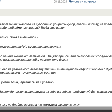
?
Человек и природа
08.11.2024
ают выйти массово на субботник, убирать мусор, грести листву, не пред
 районной администрации? Тогда это вопи
»
лись. Пока в виде норок.
»
белую зарплату?Не смешите налоговую.
»
го района мечтают дать вам п... Вы,как председатель городской госдумы 
ые называете зарплатой и применяете физи
»
нашего не уважаемого левозащитника и типа крутого мафиози борьбы с 
ороваешься и почему то язык в ж... по
»
уметь блин,деревня.Ты чё с урала?
»
а нет денег,хотя рапортуют из года в в год по профициту? Вся власть жи
ны и не блейте громко,а то кормушка закроется,н...
»