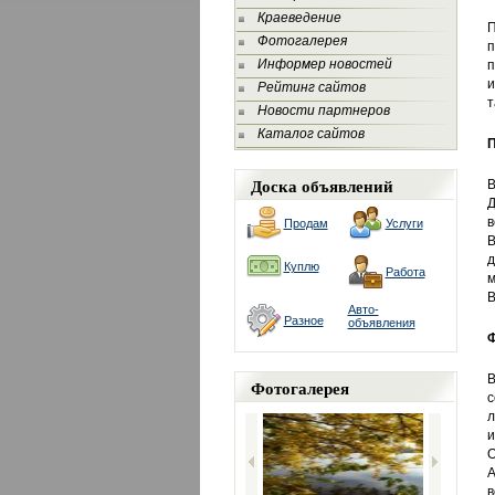
Краеведение
П
Фотогалерея
п
Информер новостей
п
и
Рейтинг сайтов
т
Новости партнеров
Каталог сайтов
П
Доска объявлений
В
Д
в
Продам
Услуги
В
д
Куплю
Работа
м
В
Авто-
Разное
объявления
Ф
В
Фотогалерея
с
л
и
О
А
в