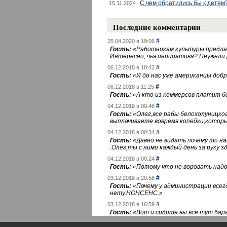
С чем обратились бы к детям
15.11.2024
Последние комментарии
#
25.04.2020 в 19:06
Гость:
«
Работникам культуры предлаг
Интересно, чья инициатива? Неужели
#
06.12.2018 в 18:42
Гость:
«
И до нас уже американцы добра
#
06.12.2018 в 11:25
Гость:
«
А кто из коммерсов платит 
#
04.12.2018 в 00:48
Гость:
«
Олег,все рабы белохолуницко
выплачиваете вовремя копейки,котор
#
04.12.2018 в 00:34
Гость:
«
Давно не видать почему то 
.Олег,ты с ними каждый день за руку зд
#
04.12.2018 в 00:24
Гость:
«
Потому что не воровать надо 
#
03.12.2018 в 20:56
Гость:
«
Почему у администрации всегд
нету.НОНСЕНС.
»
#
03.12.2018 в 16:59
Гость:
«
Вот и сидите вы все тут бара