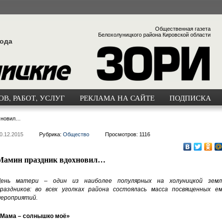
Общественная газета
Белохолуницкого района Кировской области
года
В, РАБОТ, УСЛУГ
РЕКЛАМА НА САЙТЕ
ПОДПИСКА
хновил…
0.12.2015
Рубрика:
Общество
Просмотров: 1116
Мамин праздник вдохновил…
День матери – один из наиболее популярных на холуницкой земл
раздников: во всех уголках района состоялась масса посвященных ем
ероприятий.
Мама – солнышко моё»