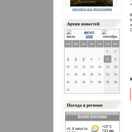
«
смотреть все фотографии
В
К
Архив новостей
л
С
август
2026
пон
втр
срд
чет
пят
суб
вск
1
2
3
4
5
6
7
8
9
10
11
12
13
14
15
16
17
18
19
20
21
22
23
24
25
26
27
28
29
30
31
Погода в регионе
Белая Холуница