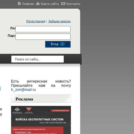
Главная
Карта сайта
Контакты
Регистрация
|
Забыли пароль
Логин
Пароль
Есть интересная новость?
Присылайте нам на почту
h_zori@mail.ru
Реклама
е
у