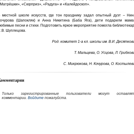
Матрёшки», «Сюрприз», «Радуга» и «Калейдоскоп».
 местной школе искусств, где тон празднику задал опытный дуэт – Нин
очурова (Шапокляк) и Анна Никитина (Баба Яга), дети подарили мама
юбимые песни и стихи. Подготовить яркое мероприятие помогла библиотека
.В. Шуплецова.
Род. комитет 1-а кл. школы им. В.И. Десятков
Т. Мальцева, О. Усцова, Л. Грибков
С. Микрюкова, Н. Кочурова, О. Костылев
Комментарии
Только зарегистрированные пользователи могут оставлят
комментарии.
Войдите
пожалуйста.