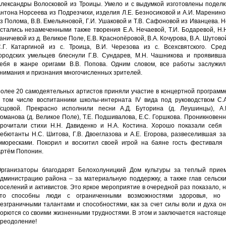
лександры Волосковой из Троицы. Умело и с выдумкой изготовлены поделк
нтона Норсеева из Подрезчихи, изделия Л.Е. Безносиковой и А.И. Маренин
з Полома, В.В. Емельяновой, Г.И. Ушаковой и Т.В. Сафоновой из Иванцева. 
стались незамеченными также творения Е.А. Нечаевой, Т.И. Бодаревой, Н.
аничевой из д. Великое Поле, Е.В. Краснопёровой, В.А. Кочурова, В.А. Шутово
.Г. Катаргиной из с. Троица, В.И. Черезова из с. Всехсвятского. Сред
ородских умельцев блеснули Г.В. Сундарев, М.Н. Чашникова и проявивша
ебя в жанре оригами В.В. Попова. Одним словом, все работы заслужил
нимания и признания многочисленных зрителей.
олее 20 самодеятельных артистов приняли участие в концертной программ
 том числе воспитанники школы-интерната IV вида под руководством С.А
сцовой. Прекрасно исполнили песни А.Д. Буторина (д. Леушинцы), А.Г
оманова (д. Великое Поле), Т.Е. Подшивалова, Е.С. Горшкова. Проникновен
рочитали стихи Н.Н. Давиденко и Н.А. Костина. Хорошо показали себя 
ебютанты Н.С. Шитова, Г.В. Двоеглазова и А.Е. Егорова, развеселившая з
моресками. Покорил и восхитил своей игрой на баяне гость фестиваля 
ртём Попонин.
рганизаторы благодарят Белохолуницкий Дом культуры за теплый прием
дминистрацию района – за материальную поддержку, а также глав сельски
оселений и активистов. Это яркое мероприятие в очередной раз показало, 
то способны люди с ограниченными возможностями здоровья, но 
езграничными талантами и способностями, как за счет силы воли и духа о
орются со своими жизненными трудностями. В этом и заключается настоящ
реодоление!