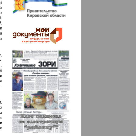
и
ой
Не
Н.
й,
и
я
и
е,
.
.
но
и
ал
–
,
х
на
с
ни
ее