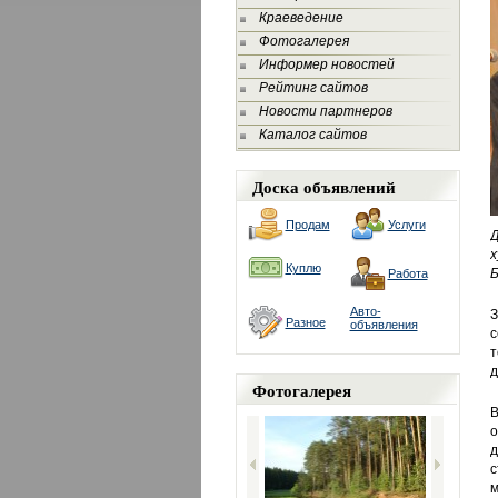
Краеведение
Фотогалерея
Информер новостей
Рейтинг сайтов
Новости партнеров
Каталог сайтов
Доска объявлений
Продам
Услуги
х
Куплю
Б
Работа
Авто-
З
Разное
объявления
с
т
д
Фотогалерея
В
о
д
с
м