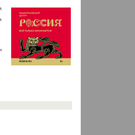
,
в.
ь