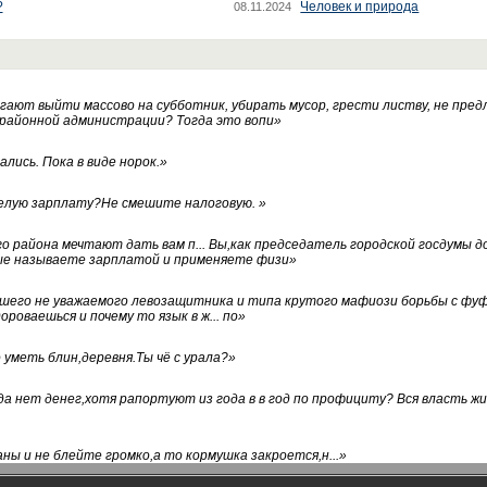
?
Человек и природа
08.11.2024
ают выйти массово на субботник, убирать мусор, грести листву, не пред
 районной администрации? Тогда это вопи
»
лись. Пока в виде норок.
»
белую зарплату?Не смешите налоговую.
»
го района мечтают дать вам п... Вы,как председатель городской госдумы 
ые называете зарплатой и применяете физи
»
нашего не уважаемого левозащитника и типа крутого мафиози борьбы с 
ороваешься и почему то язык в ж... по
»
уметь блин,деревня.Ты чё с урала?
»
а нет денег,хотя рапортуют из года в в год по профициту? Вся власть жи
ны и не блейте громко,а то кормушка закроется,н...
»