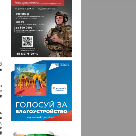
й
в
х
 в
и
с
о
,
е
й