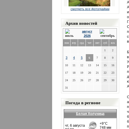
А
А
смотреть все фотографии
и
о
Архив новостей
Г
С
август
г
2026
с
в
пон
втр
срд
чет
пят
суб
вск
1
2
Б
в
3
4
5
6
7
8
9
У
10
11
12
13
14
15
16
Р
п
17
18
19
20
21
22
23
д
24
25
26
27
28
29
30
ю
А
31
О
Погода в регионе
а
п
ч
Белая Холуница
б
б
п