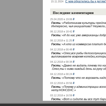
С чем обратились бы к детям
15.11.2024
Последние комментарии
#
25.04.2020 в 19:06
Гость:
«
Работникам культуры предлаг
Интересно, чья инициатива? Неужели
#
06.12.2018 в 18:42
Гость:
«
И до нас уже американцы добра
#
06.12.2018 в 11:25
Гость:
«
А кто из коммерсов платит 
#
04.12.2018 в 00:48
Гость:
«
Олег,все рабы белохолуницко
выплачиваете вовремя копейки,котор
#
04.12.2018 в 00:34
Гость:
«
Давно не видать почему то 
.Олег,ты с ними каждый день за руку зд
#
04.12.2018 в 00:24
Гость:
«
Потому что не воровать надо 
#
03.12.2018 в 20:56
Гость:
«
Почему у администрации всегд
нету.НОНСЕНС.
»
#
03.12.2018 в 16:59
Гость:
«
Вот и сидите вы все тут бара