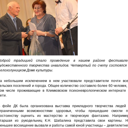
Доброй традицией стало проведение в нашем районе фестивале
удожественного творчества инвалидов. Четвертый по счету состоялся 
елохолуницком Доме культуры.
а небольшим исключением в нем участвовали представители почти все
ельских поселений и города. Общее количество составило более 60 человек,
ом числе проживающие в Климковском психоневрологическом интернате 
ети.
 фойе ДК была организована выставка прикладного творчества людей 
граниченными возможностями здоровья, чтобы пришедшие смогли п
остоинству оценить их мастерство и творческую фантазию. Например
таршая из рукодельниц К.Н. Шабалина представила свои картины. Н
еньшее восхищение вызвали и работы самой юной участницы – девятилетне