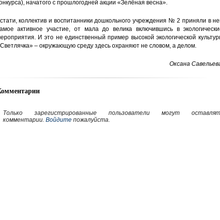
онкурса), начатого с прошлогодней акции «Зелёная весна».
стати, коллектив и воспитанники дошкольного учреждения № 2 приняли в н
амое активное участие, от мала до велика включившись в экологически
ероприятия. И это не единственный пример высокой экологической культу
Светлячка» – окружающую среду здесь охраняют не словом, а делом.
Оксана Савельев
Комментарии
Только зарегистрированные пользователи могут оставлят
комментарии.
Войдите
пожалуйста.