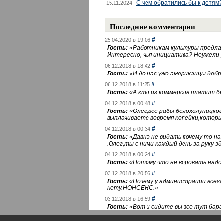
С чем обратились бы к детям
15.11.2024
Последние комментарии
#
25.04.2020 в 19:06
Гость:
«
Работникам культуры предлаг
Интересно, чья инициатива? Неужели
#
06.12.2018 в 18:42
Гость:
«
И до нас уже американцы добра
#
06.12.2018 в 11:25
Гость:
«
А кто из коммерсов платит 
#
04.12.2018 в 00:48
Гость:
«
Олег,все рабы белохолуницко
выплачиваете вовремя копейки,котор
#
04.12.2018 в 00:34
Гость:
«
Давно не видать почему то 
.Олег,ты с ними каждый день за руку зд
#
04.12.2018 в 00:24
Гость:
«
Потому что не воровать надо 
#
03.12.2018 в 20:56
Гость:
«
Почему у администрации всегд
нету.НОНСЕНС.
»
#
03.12.2018 в 16:59
Гость:
«
Вот и сидите вы все тут бара