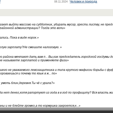
?
Человек и природа
08.11.2024
ают выйти массово на субботник, убирать мусор, грести листву, не пред
 районной администрации? Тогда это вопи
»
лись. Пока в виде норок.
»
белую зарплату?Не смешите налоговую.
»
го района мечтают дать вам п... Вы,как председатель городской госдумы 
ые называете зарплатой и применяете физи
»
нашего не уважаемого левозащитника и типа крутого мафиози борьбы с 
ороваешься и почему то язык в ж... по
»
уметь блин,деревня.Ты чё с урала?
»
а нет денег,хотя рапортуют из года в в год по профициту? Вся власть жи
ны и не блейте громко,а то кормушка закроется,н...
»