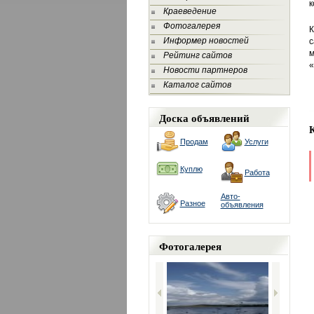
к
Краеведение
Фотогалерея
К
Информер новостей
с
м
Рейтинг сайтов
«
Новости партнеров
Каталог сайтов
Доска объявлений
Продам
Услуги
Куплю
Работа
Авто-
Разное
объявления
Фотогалерея