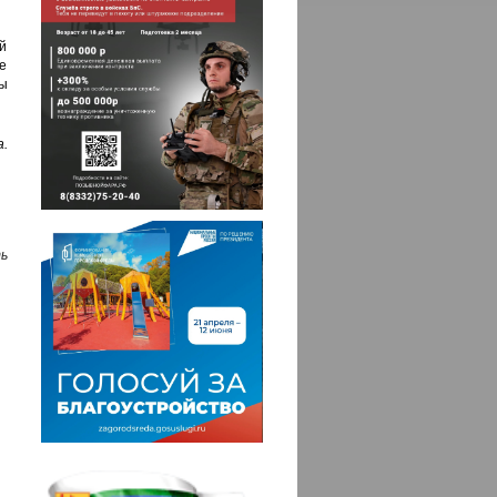
ей
е
ры
а.
ь