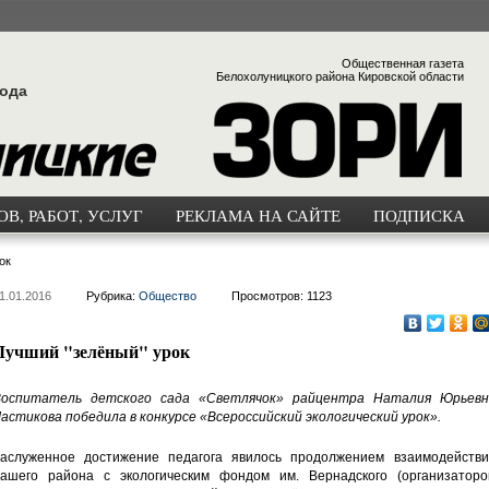
Общественная газета
Белохолуницкого района Кировской области
года
В, РАБОТ, УСЛУГ
РЕКЛАМА НА САЙТЕ
ПОДПИСКА
ок
1.01.2016
Рубрика:
Общество
Просмотров: 1123
Лучший "зелёный" урок
оспитатель детского сада «Светлячок» райцентра Наталия Юрьевн
астикова победила в конкурсе «Всероссийский экологический урок».
аслуженное достижение педагога явилось продолжением взаимодействи
ашего района с экологическим фондом им. Вернадского (организаторо