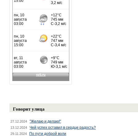
Говорит улица
"Желаю и делаю!"
27.12.2024
Чей успех оставил в сердце радость?
13.12.2024
По пути доброй воли
29.11.2024