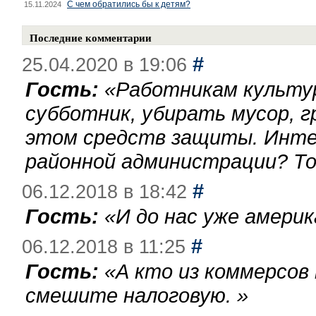
С чем обратились бы к детям?
15.11.2024
Последние комментарии
#
25.04.2020 в 19:06
Гость:
«
Работникам культу
субботник, убирать мусор, г
этом средств защиты. Инте
районной администрации? То
#
06.12.2018 в 18:42
Гость:
«
И до нас уже америк
#
06.12.2018 в 11:25
Гость:
«
А кто из коммерсов
смешите налоговую.
»