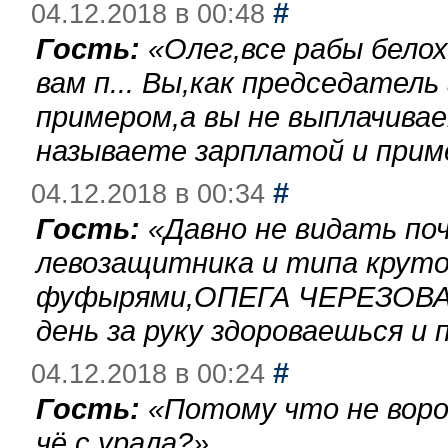
#
04.12.2018 в 00:48
Гость:
«
Олег,все рабы бело
вам п... Вы,как председател
примером,а вы не выплачива
называете зарплатой и при
#
04.12.2018 в 00:34
Гость:
«
Давно не видать по
левозащитника и типа круто
фуфырями,ОПЕГА ЧЕРЕЗОВА-
день за руку здороваешься и п
#
04.12.2018 в 00:24
Гость:
«
Потому что не воро
чё с урала?
»