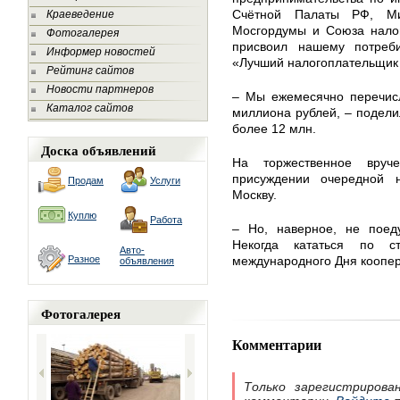
Счётной Палаты РФ, Мин
Краеведение
Мосгордумы и Союза налог
Фотогалерея
присвоил нашему потреби
Информер новостей
«Лучший налогоплательщик 
Рейтинг сайтов
Новости партнеров
– Мы ежемесячно перечис
Каталог сайтов
миллиона рублей, – поделил
более 12 млн.
Доска объявлений
На торжественное вруч
присуждении очередной 
Продам
Услуги
Москву.
Куплю
Работа
– Но, наверное, не поеду
Некогда кататься по с
Авто-
Разное
международного Дня коопе
объявления
Фотогалерея
Комментарии
Только зарегистрирова