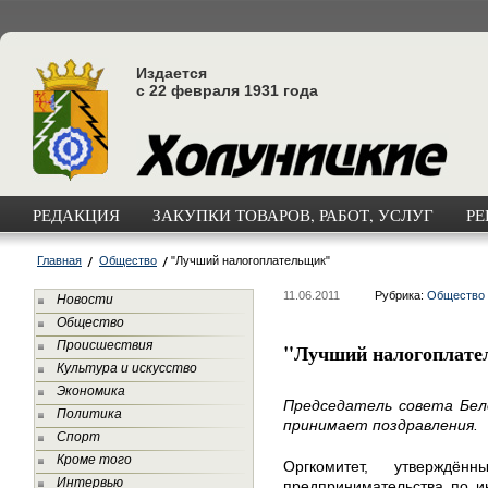
Издается
с 22 февраля 1931 года
РЕДАКЦИЯ
ЗАКУПКИ ТОВАРОВ, РАБОТ, УСЛУГ
РЕ
Главная
Общество
"Лучший налогоплательщик"
11.06.2011
Рубрика:
Общество
Новости
Общество
Происшествия
"Лучший налогоплат
Культура и искусство
Экономика
Председатель совета Бело
Политика
принимает поздравления.
Спорт
Кроме того
Оргкомитет, утверждё
Интервью
предпринимательства по и