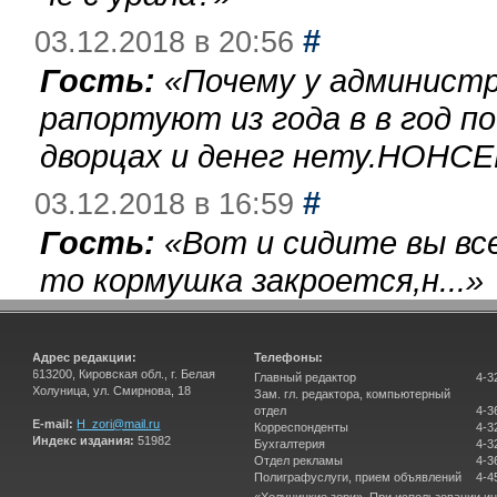
#
03.12.2018 в 20:56
Гость:
«
Почему у администр
рапортуют из года в в год п
дворцах и денег нету.НОНСЕ
#
03.12.2018 в 16:59
Гость:
«
Вот и сидите вы вс
то кормушка закроется,н...
»
Адрес редакции:
Телефоны:
613200, Кировская обл., г. Белая
Главный редактор
4-3
Холуница, ул. Смирнова, 18
Зам. гл. редактора, компьютерный
отдел
4-3
E-mail:
H_zori@mail.ru
Корреспонденты
4-3
Индекс издания:
51982
Бухгалтерия
4-3
Отдел рекламы
4-3
Полиграфуслуги, прием объявлений
4-4