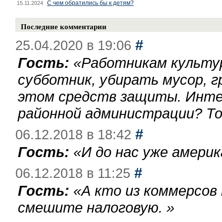
С чем обратились бы к детям?
15.11.2024
Последние комментарии
#
25.04.2020 в 19:06
Гость:
«
Работникам культу
субботник, убирать мусор, г
этом средств защиты. Инте
районной администрации? То
#
06.12.2018 в 18:42
Гость:
«
И до нас уже америк
#
06.12.2018 в 11:25
Гость:
«
А кто из коммерсов
смешите налоговую.
»