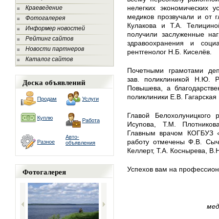
нелегких экономических у
Краеведение
медиков прозвучали и от 
Фотогалерея
Кулакова и Т.А. Телицино
Информер новостей
получили заслуженные наг
Рейтинг сайтов
здравоохранения и соци
Новости партнеров
рентгенолог Н.Б. Киселёв.
Каталог сайтов
Почетными грамотами деп
зав. поликлиникой Н.Ю. Р
Доска объявлений
Повышева, а благодарств
поликлиники Е.В. Гагарская 
Продам
Услуги
Главой Белохолуницкого 
Куплю
Работа
Исупова, Т.М. Плотников
Главным врачом КОГБУЗ «
Авто-
работу отмечены Ф.В. Сычё
Разное
объявления
Келлерт, Т.А. Коснырева, В.
Успехов вам на профессио
Фотогалерея
мед