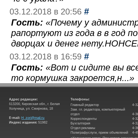
#
03.12.2018 в 20:56
Гость:
«
Почему у администр
рапортуют из года в в год п
дворцах и денег нету.НОНСЕ
#
03.12.2018 в 16:59
Гость:
«
Вот и сидите вы вс
то кормушка закроется,н...
»
Адрес редакции:
Телефоны:
613200, Кировская обл., г. Белая
Главный редактор
4-3
Холуница, ул. Смирнова, 18
Зам. гл. редактора, компьютерный
отдел
4-3
E-mail:
H_zori@mail.ru
Корреспонденты
4-3
Индекс издания:
51982
Бухгалтерия
4-3
Отдел рекламы
4-3
Полиграфуслуги, прием объявлений
4-4