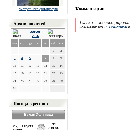
Комментарии
смотреть все фотографии
Архив новостей
Только зарегистрирова
комментарии.
Войдите
п
август
2026
пон
втр
срд
чет
пят
суб
вск
1
2
3
4
5
6
7
8
9
10
11
12
13
14
15
16
17
18
19
20
21
22
23
24
25
26
27
28
29
30
31
Погода в регионе
Белая Холуница