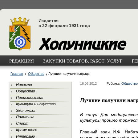
Издается
с 22 февраля 1931 года
РЕДАКЦИЯ
ЗАКУПКИ ТОВАРОВ, РАБОТ, УСЛУГ
РЕ
Главная
Общество
Лучшие получили награды
16.06.2012
Рубрика:
Общество
Новости
Общество
Происшествия
Лучшие получили наг
Культура и искусство
Экономика
В канун Дня медицинско
Политика
культуры прошло торжест
Спорт
Кроме того
Главный врач И.Ф. Набат
Интервью
всему персоналу районной