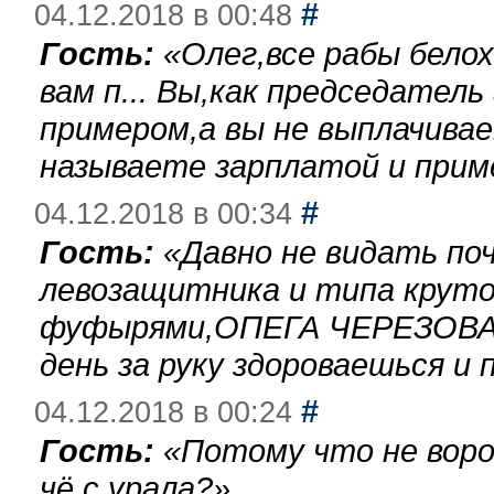
#
04.12.2018 в 00:48
Гость:
«
Олег,все рабы бело
вам п... Вы,как председател
примером,а вы не выплачива
называете зарплатой и при
#
04.12.2018 в 00:34
Гость:
«
Давно не видать по
левозащитника и типа круто
фуфырями,ОПЕГА ЧЕРЕЗОВА-
день за руку здороваешься и п
#
04.12.2018 в 00:24
Гость:
«
Потому что не воро
чё с урала?
»