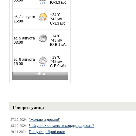
Говорит улица
"Желаю и делаю!"
27.12.2024
Чей успех оставил в сердце радость?
13.12.2024
По пути доброй воли
29.11.2024