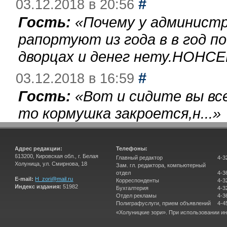
#
03.12.2018 в 20:56
Гость:
«
Почему у администр
рапортуют из года в в год п
дворцах и денег нету.НОНСЕ
#
03.12.2018 в 16:59
Гость:
«
Вот и сидите вы вс
то кормушка закроется,н...
»
Адрес редакции:
Телефоны:
613200, Кировская обл., г. Белая
Главный редактор
4-3
Холуница, ул. Смирнова, 18
Зам. гл. редактора, компьютерный
отдел
4-3
E-mail:
H_zori@mail.ru
Корреспонденты
4-3
Индекс издания:
51982
Бухгалтерия
4-3
Отдел рекламы
4-3
Полиграфуслуги, прием объявлений
4-4
«Холуницкие зори». При использовании и