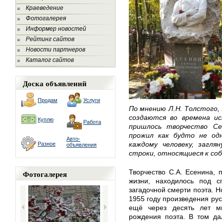
Краеведение
Фотогалерея
Информер новостей
Рейтинг сайтов
Новости партнеров
Каталог сайтов
Доска объявлений
Продам
Услуги
По мнению Л.Н. Толстого,
создаются во времена и
Куплю
Работа
пришлось творчество С
прожил как будто не од
Авто-
каждому человеку, загля
Разное
объявления
строки, относящиеся к соб
Творчество С.А. Есенина, 
Фотогалерея
жизни, находилось под с
загадочной смерти поэта. Н
1955 году произведения рус
ещё через десять лет м
рождения поэта. В том да