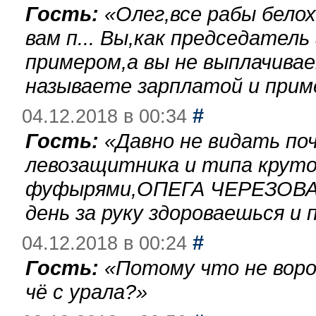
Гость:
«
Олег,все рабы бело
вам п... Вы,как председател
примером,а вы не выплачива
называете зарплатой и при
#
04.12.2018 в 00:34
Гость:
«
Давно не видать по
левозащитника и типа круто
фуфырями,ОПЕГА ЧЕРЕЗОВА-
день за руку здороваешься и п
#
04.12.2018 в 00:24
Гость:
«
Потому что не воро
чё с урала?
»