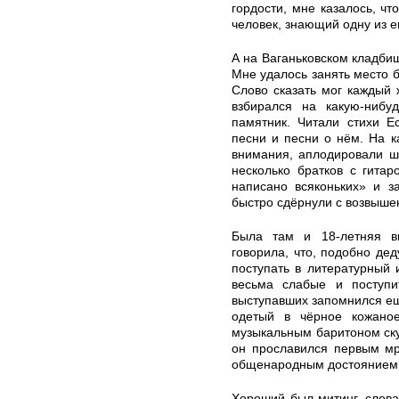
гордости, мне казалось, чт
человек, знающий одну из е
А на Ваганьковском кладбищ
Мне удалось занять место б
Слово сказать мог каждый
взбирался на какую-нибу
памятник. Читали стихи Е
песни и песни о нём. На 
внимания, аплодировали ш
несколько братков с гитар
написано всяконьких» и з
быстро сдёрнули с возвышен
Была там и 18-летняя в
говорила, что, подобно дед
поступать в литературный и
весьма слабые и поступи
выступавших запомнился ещ
одетый в чёрное кожаное
музыкальным баритоном ск
он прославился первым м
общенародным достоянием
Хороший был митинг, слова