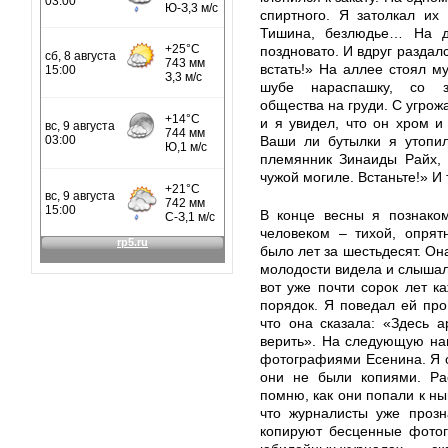
спиртного. Я затолкал их
Тишина, безлюдье… На д
поздновато. И вдруг раздался
встать!» На аллее стоял м
шубе нараспашку, со зн
общества на груди. С угро
и я увидел, что он хром и 
Ваши ли бутылки я утопил
племянник Зинаиды Райх, 
чужой могиле. Встаньте!» И
В конце весны я познако
человеком – тихой, опрят
было лет за шестьдесят. Она
молодости видела и слышала
вот уже почти сорок лет 
порядок. Я поведал ей пр
что она сказала: «Здесь а
верить». На следующую на
фотографиями Есенина. Я о
они не были копиями. Ра
помню, как они попали к ны
что журналисты уже прозн
копируют бесценные фотог