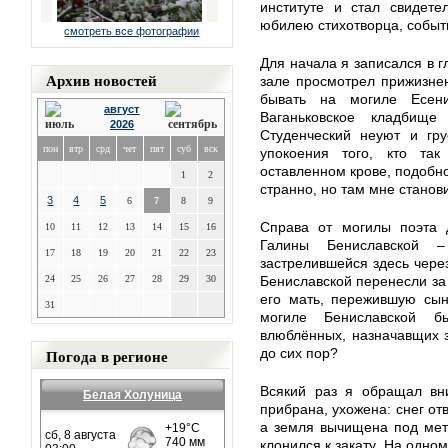
институте и стал свидет
юбилею стихотворца, собы
смотреть все фотографии
Для начала я записался в г
Архив новостей
зале просмотрел прижизнен
бывать на могиле Есен
август
Ваганьковское кладбищ
2026
Студенческий неуют и гр
пон
втр
срд
чет
пят
суб
вск
упокоения того, кто та
оставленном крове, подобно
1
2
странно, но там мне станов
3
4
5
6
7
8
9
Справа от могилы поэта 
10
11
12
13
14
15
16
Галины Бениславской –
17
18
19
20
21
22
23
застрелившейся здесь через
24
25
26
27
28
29
30
Бениславской перенесли за 
его мать, пережившую сын
31
могиле Бениславской б
влюблённых, назначавщих з
Погода в регионе
до сих пор?
Всякий раз я обращал вн
Белая Холуница
прибрана, ухожена: снег от
а земля вычищена под мет
клонился к закату. На одно