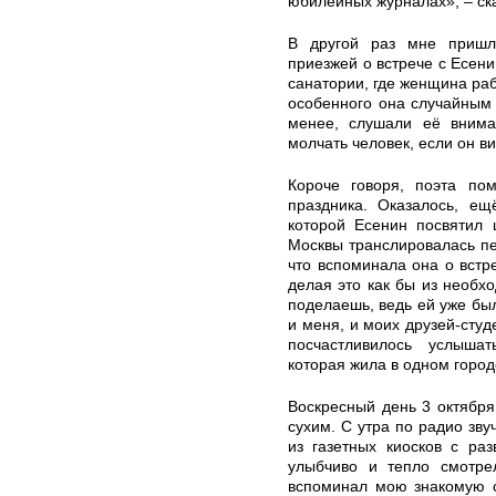
юбилейных журналах», – ск
В другой раз мне пришл
приезжей о встрече с Есени
санатории, где женщина раб
особенного она случайным
менее, слушали её внима
молчать человек, если он в
Короче говоря, поэта по
праздника. Оказалось, ещ
которой Есенин посвятил 
Москвы транслировалась пе
что вспоминала она о встре
делая это как бы из необхо
поделаешь, ведь ей уже был
и меня, и моих друзей-студ
посчастливилось услыша
которая жила в одном горо
Воскресный день 3 октября
сухим. С утра по радио зву
из газетных киосков с ра
улыбчиво и тепло смотре
вспоминал мою знакомую с