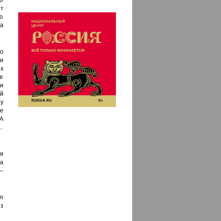
о
т
о
а
о
и
х
е
и
й
ту
е
 А
…
ая
а
–
л
з