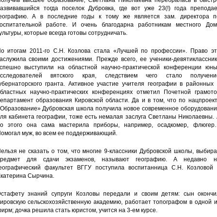
олучив высшее образование, Светлана Николаевна перебралась в быстр
азвивавшийся тогда поселок Дубровка, где вот уже 23(!) года преподае
еографию. А в последние годы к тому же является зам. директора п
оспитательной работе. И очень благодарна работникам местного Дом
ультуры, которые всегда готовы сотрудничать.
о итогам 2011-го С.Н. Козлова стала «Лучшей по профессии». Право эт
аслужила своими достижениями. Прежде всего, ее ученики-девятиклассник
спешно выступили на областной научно-практической конференции юны
исследователей вятского края, следствием чего стало получени
убернаторского гранта. Активное участие учителя географии в районных 
бластных научно-практических конференциях отметил Почетной грамото
епартамент образования Кировской области. Да и в том, что по нацпроек
Образование» Дубровская школа получила новое современное оборудовани
ля кабинета географии, тоже есть немалая заслуга Светланы Николаевны.
о этого она сама мастерила приборы, например, осадкомер, флюгер
омогал муж, во всем ее поддерживающий.
ельзя не сказать о том, что многие 9-классники Дубровской школы, выбир
предмет для сдачи экзаменов, называют географию. А недавно н
еографический факультет ВГГУ поступила воспитанница С.Н. Козловой 
катерина Сырчина.
стафету знаний супруги Козловы передали и своим детям: сын окончи
ировскую сельскохозяйственную академию, работает топографом в одной и
ирм; дочка решила стать юристом, учится на 3-ем курсе.