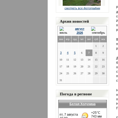
Р
смотреть все фотографии
д
с
Архив новостей
И
п
август
р
2026
пон
втр
срд
чет
пят
суб
вск
В
1
2
р
3
4
5
6
7
8
9
Д
10
11
12
13
14
15
16
б
17
18
19
20
21
22
23
о
с
24
25
26
27
28
29
30
п
31
с
Н
Погода в регионе
п
п
Н
Белая Холуница
П