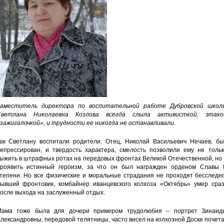
аместитель директора по воспитательной работе Дубровской школ
Светлана Николаевна Козлова всегда слыла активисткой, этако
зажигалочкой», и трудности ее никогда не останавливали.
ак Светлану воспитали родители. Отец, Николай Васильевич Нечаев, бы
епрессирован, и твердость характера, смелость позволили ему не тольк
ыжить в штрафных ротах на передовых фронтах Великой Отечественной, но
роявить истинный героизм, за что он был награжден орденом Славы II
тепени. Но все физические и моральные страдания не проходят бесследно
ывший фронтовик, комбайнер иванцевского колхоза «Октябрь» умер сраз
осле выхода на заслуженный отдых.
ама тоже была для дочери примером трудолюбия – портрет Зинаид
лександровны, передовой телятницы, часто висел на колхозной Доске почета