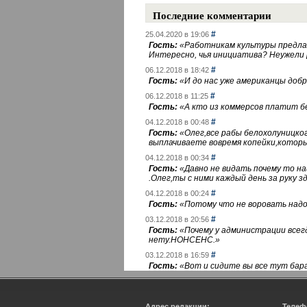
Последние комментарии
#
25.04.2020 в 19:06
Гость:
«
Работникам культуры предлаг
Интересно, чья инициатива? Неужели
#
06.12.2018 в 18:42
Гость:
«
И до нас уже американцы добра
#
06.12.2018 в 11:25
Гость:
«
А кто из коммерсов платит 
#
04.12.2018 в 00:48
Гость:
«
Олег,все рабы белохолуницко
выплачиваете вовремя копейки,котор
#
04.12.2018 в 00:34
Гость:
«
Давно не видать почему то 
.Олег,ты с ними каждый день за руку зд
#
04.12.2018 в 00:24
Гость:
«
Потому что не воровать надо 
#
03.12.2018 в 20:56
Гость:
«
Почему у администрации всегд
нету.НОНСЕНС.
»
#
03.12.2018 в 16:59
Гость:
«
Вот и сидите вы все тут бара
Адрес редакции:
Телеф