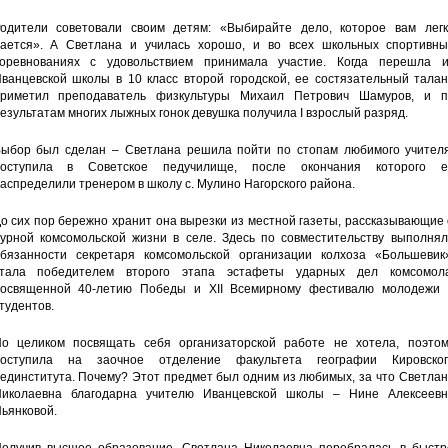
одители советовали своим детям: «Выбирайте дело, которое вам легк
ается». А Светлана и училась хорошо, и во всех школьных спортивны
оревнованиях с удовольствием принимала участие. Когда перешла и
ванцевской школы в 10 класс второй городской, ее состязательный талан
риметил преподаватель физкультуры Михаил Петрович Шамуров, и п
езультатам многих лыжных гонок девушка получила I взрослый разряд.
ыбор был сделан – Светлана решила пойти по стопам любимого учителя
поступила в Советское педучилище, после окончания которого е
аспределили тренером в школу с. Мулино Нагорского района.
о сих пор бережно хранит она вырезки из местной газеты, рассказывающие
урной комсомольской жизни в селе. Здесь по совместительству выполнял
бязанности секретаря комсомольской организации колхоза «Большевик»
тала победителем второго этапа эстафеты ударных дел комсомола
освященной 40-летию Победы и XII Всемирному фестивалю молодежи 
тудентов.
о целиком посвящать себя организаторской работе не хотела, поэтом
оступила на заочное отделение факультета географии Кировског
единститута. Почему? Этот предмет был одним из любимых, за что Светла
иколаевна благодарна учителю Иванцевской школы – Нине Алексеевн
ьянковой.