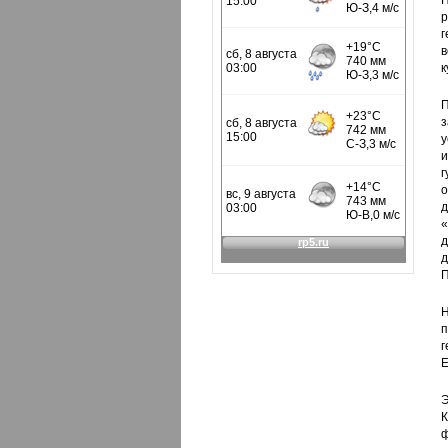
П
р
г
в
к
П
з
у
г
о
д
«
д
д
П
Н
г
Е
Э
К
ф