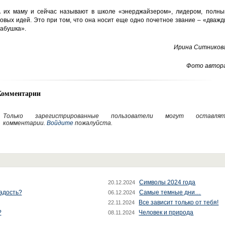
 их маму и сейчас называют в школе «энерджайзером», лидером, полны
овых идей. Это при том, что она носит еще одно почетное звание – «дваж
абушка».
Ирина Ситникова
Фото автора
Комментарии
Только зарегистрированные пользователи могут оставлят
комментарии.
Войдите
пожалуйста.
Символы 2024 года
20.12.2024
радость?
Самые темные дни…
06.12.2024
Все зависит только от тебя!
22.11.2024
?
Человек и природа
08.11.2024