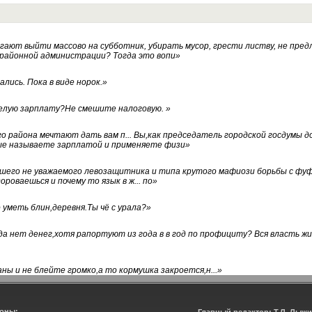
ают выйти массово на субботник, убирать мусор, грести листву, не пред
 районной администрации? Тогда это вопи
»
лись. Пока в виде норок.
»
белую зарплату?Не смешите налоговую.
»
го района мечтают дать вам п... Вы,как председатель городской госдумы 
ые называете зарплатой и применяете физи
»
нашего не уважаемого левозащитника и типа крутого мафиози борьбы с 
ороваешься и почему то язык в ж... по
»
уметь блин,деревня.Ты чё с урала?
»
а нет денег,хотя рапортуют из года в в год по профициту? Вся власть жи
ны и не блейте громко,а то кормушка закроется,н...
»
оны: