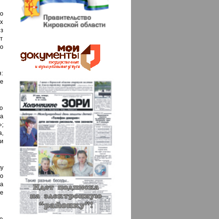
о
х
з
т
о
:
е
 о
а
;
,
и
у
о
на
е