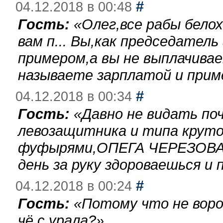
#
04.12.2018 в 00:48
Гость:
«
Олег,все рабы бело
вам п... Вы,как председател
примером,а вы не выплачива
называете зарплатой и при
#
04.12.2018 в 00:34
Гость:
«
Давно не видать по
левозащитника и типа круто
фуфырями,ОПЕГА ЧЕРЕЗОВА-
день за руку здороваешься и п
#
04.12.2018 в 00:24
Гость:
«
Потому что не воро
чё с урала?
»