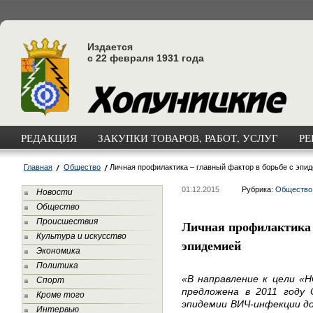
Издается
с 22 февраля 1931 года
РЕДАКЦИЯ
ЗАКУПКИ ТОВАРОВ, РАБОТ, УСЛУГ
РЕ
Главная
Общество
Личная профилактика – главный фактор в борьбе с эпи
01.12.2015
Рубрика:
Общество
Новости
Общество
Происшествия
Личная профилактика 
Культура и искусство
эпидемией
Экономика
Политика
«В направление к цели «Н
Спорт
предложена в 2011 году
Кроме того
эпидемии ВИЧ-инфекции до
Интервью