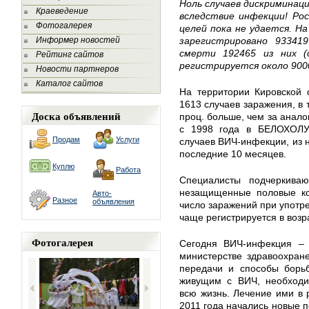
Ноль случаев дискриминац
Краеведение
вследствие инфекции! Ро
Фотогалерея
целей пока не удается. На
Информер новостей
зарегистрировано 93341
смерти 192465 из них (
Рейтинг сайтов
регистрируется около 9000
Новости партнеров
Каталог сайтов
На территории Кировской 
1613 случаев заражения, в 
Доска объявлений
проц. больше, чем за анало
с 1998 года в БЕЛОХОЛУ
Продам
Услуги
случаев ВИЧ-инфекции, из н
последние 10 месяцев.
Куплю
Работа
Специалисты подчеркива
незащищенные половые ко
Авто-
Разное
объявления
число заражений при употре
чаще регистрируется в возра
Фотогалерея
Сегодня ВИЧ-инфекция – 
министерстве здравоохране
передачи и способы борь
живущим с ВИЧ, необходи
всю жизнь. Лечение ими в 
2011 года начались новые п