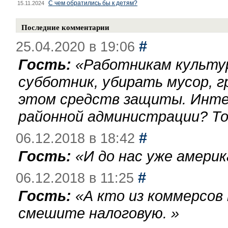
С чем обратились бы к детям?
15.11.2024
Последние комментарии
#
25.04.2020 в 19:06
Гость:
«
Работникам культу
субботник, убирать мусор, г
этом средств защиты. Инте
районной администрации? То
#
06.12.2018 в 18:42
Гость:
«
И до нас уже америк
#
06.12.2018 в 11:25
Гость:
«
А кто из коммерсов
смешите налоговую.
»