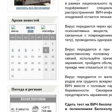
в рамках национального п
подчёркивают специа
смотреть все фотографии
распространения ВИЧ-инфе
эпидемией остается личная
Архив новостей
Вирус передается через кр
август
психоактивных веществ,
2026
связанные с повреждением
пон
втр
срд
чет
пят
суб
вск
тату), проводились однора
1
2
Вирус передается и при 
3
4
5
6
7
8
9
единственному половому 
10
11
12
13
14
15
16
связей, используйте през
заражения, пройдите обсле
17
18
19
20
21
22
23
прежде чем отказаться от п
24
25
26
27
28
29
30
31
Вирус передается от мате
родов или грудного вскарм
ВИЧ вместе с половым па
Погода в регионе
беременности. Своевр
предотвратить заражение р
Белая Холуница
Сдать тест на ВИЧ беспла
в поликлинике Белохолу