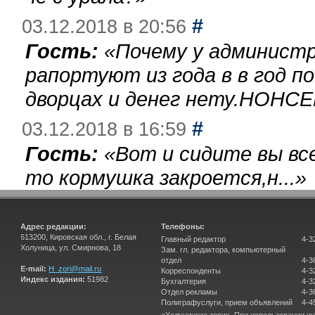
#
03.12.2018 в 20:56
Гость:
«
Почему у администр
рапортуют из года в в год п
дворцах и денег нету.НОНСЕ
#
03.12.2018 в 16:59
Гость:
«
Вот и сидите вы вс
то кормушка закроется,н...
»
Адрес редакции:
Телефоны:
613200, Кировская обл., г. Белая
Главный редактор
4-3
Холуница, ул. Смирнова, 18
Зам. гл. редактора, компьютерный
отдел
4-3
E-mail:
H_zori@mail.ru
Корреспонденты
4-3
Индекс издания:
51982
Бухгалтерия
4-3
Отдел рекламы
4-3
Полиграфуслуги, прием объявлений
4-4