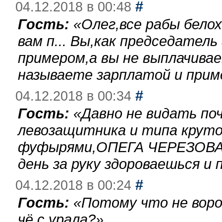
#
04.12.2018 в 00:48
Гость:
«
Олег,все рабы бело
вам п... Вы,как председател
примером,а вы не выплачива
называете зарплатой и при
#
04.12.2018 в 00:34
Гость:
«
Давно не видать по
левозащитника и типа круто
фуфырями,ОПЕГА ЧЕРЕЗОВА-
день за руку здороваешься и п
#
04.12.2018 в 00:24
Гость:
«
Потому что не воро
чё с урала?
»