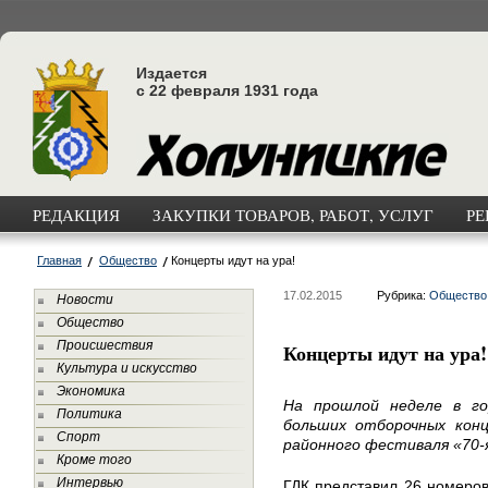
Издается
с 22 февраля 1931 года
РЕДАКЦИЯ
ЗАКУПКИ ТОВАРОВ, РАБОТ, УСЛУГ
РЕ
Главная
Общество
Концерты идут на ура!
17.02.2015
Рубрика:
Общество
Новости
Общество
Происшествия
Концерты идут на ура!
Культура и искусство
Экономика
На прошлой неделе в г
Политика
больших отборочных кон
Спорт
районного фестиваля «70-я
Кроме того
Интервью
ГДК представил 26 номеров