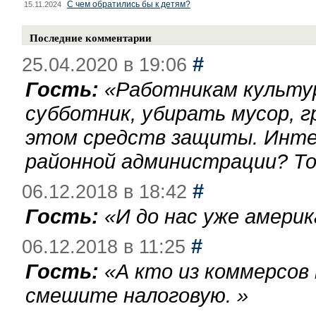
С чем обратились бы к детям?
15.11.2024
Последние комментарии
#
25.04.2020 в 19:06
Гость:
«
Работникам культу
субботник, убирать мусор, г
этом средств защиты. Инте
районной администрации? То
#
06.12.2018 в 18:42
Гость:
«
И до нас уже америк
#
06.12.2018 в 11:25
Гость:
«
А кто из коммерсов
смешите налоговую.
»