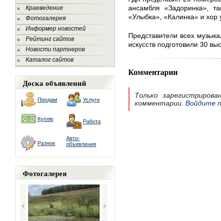
ансамбля «Задоринка», та
Краеведение
«Улыбка», «Калинка» и хор у
Фотогалерея
Информер новостей
Представители всех музык
Рейтинг сайтов
искусств подготовили 30 вы
Новости партнеров
Каталог сайтов
Комментарии
Доска объявлений
Только зарегистрирова
Продам
Услуги
комментарии.
Войдите
п
Куплю
Работа
Авто-
Разное
объявления
Фотогалерея