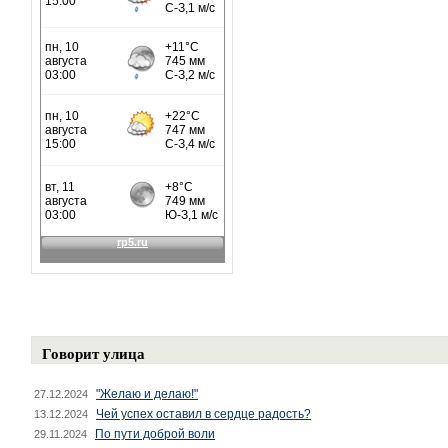
Говорит улица
"Желаю и делаю!"
27.12.2024
Чей успех оставил в сердце радость?
13.12.2024
По пути доброй воли
29.11.2024