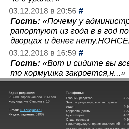
#
03.12.2018 в 20:56
Гость:
«
Почему у администр
рапортуют из года в в год п
дворцах и денег нету.НОНСЕ
#
03.12.2018 в 16:59
Гость:
«
Вот и сидите вы вс
то кормушка закроется,н...
»
Адрес редакции:
Телефоны:
613200, Кировская обл., г. Белая
Главный редактор
4-3
Холуница, ул. Смирнова, 18
Зам. гл. редактора, компьютерный
отдел
4-3
E-mail:
H_zori@mail.ru
Корреспонденты
4-3
Индекс издания:
51982
Бухгалтерия
4-3
Отдел рекламы
4-3
Полиграфуслуги, прием объявлений
4-4