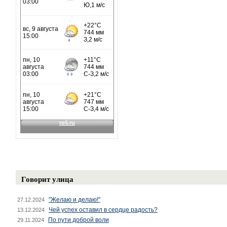
Говорит улица
"Желаю и делаю!"
27.12.2024
Чей успех оставил в сердце радость?
13.12.2024
По пути доброй воли
29.11.2024