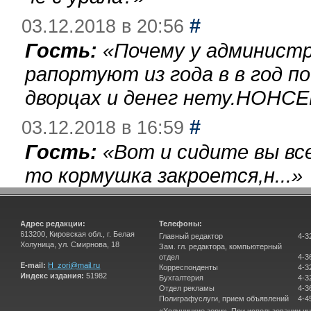
#
03.12.2018 в 20:56
Гость:
«
Почему у администр
рапортуют из года в в год п
дворцах и денег нету.НОНСЕ
#
03.12.2018 в 16:59
Гость:
«
Вот и сидите вы вс
то кормушка закроется,н...
»
Адрес редакции:
Телефоны:
613200, Кировская обл., г. Белая
Главный редактор
4-3
Холуница, ул. Смирнова, 18
Зам. гл. редактора, компьютерный
отдел
4-3
E-mail:
H_zori@mail.ru
Корреспонденты
4-3
Индекс издания:
51982
Бухгалтерия
4-3
Отдел рекламы
4-3
Полиграфуслуги, прием объявлений
4-4