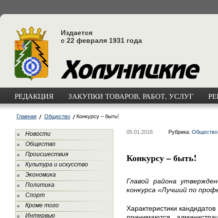
Издается
с 22 февраля 1931 года
РЕДАКЦИЯ
ЗАКУПКИ ТОВАРОВ, РАБОТ, УСЛУГ
РЕ
Главная
Общество
Конкурсу – быть!
05.01.2016
Рубрика:
Общество
Новости
Общество
Происшествия
Конкурсу – быть!
Культура и искусство
Экономика
Главой района утвержден
Политика
конкурса «Лучший по профе
Спорт
Кроме того
Характеристики кандидатов 
Интервью
принимаются администра