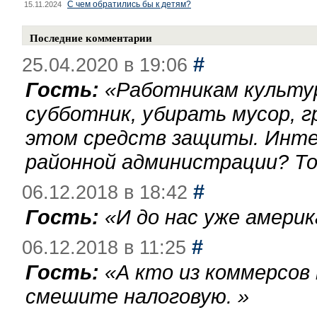
С чем обратились бы к детям?
15.11.2024
Последние комментарии
#
25.04.2020 в 19:06
Гость:
«
Работникам культу
субботник, убирать мусор, г
этом средств защиты. Инте
районной администрации? То
#
06.12.2018 в 18:42
Гость:
«
И до нас уже америк
#
06.12.2018 в 11:25
Гость:
«
А кто из коммерсов
смешите налоговую.
»