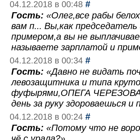
#
04.12.2018 в 00:48
Гость:
«
Олег,все рабы бело
вам п... Вы,как председател
примером,а вы не выплачива
называете зарплатой и при
#
04.12.2018 в 00:34
Гость:
«
Давно не видать по
левозащитника и типа круто
фуфырями,ОПЕГА ЧЕРЕЗОВА-
день за руку здороваешься и п
#
04.12.2018 в 00:24
Гость:
«
Потому что не воро
чё с урала?
»